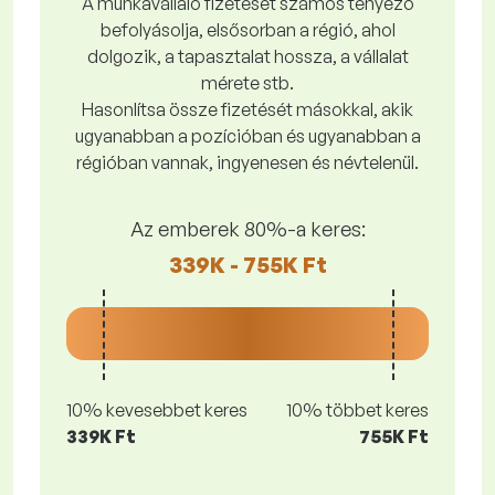
A munkavállaló fizetését számos tényező
befolyásolja, elsősorban a régió, ahol
dolgozik, a tapasztalat hossza, a vállalat
mérete stb.
Hasonlítsa össze fizetését másokkal, akik
ugyanabban a pozícióban és ugyanabban a
régióban vannak, ingyenesen és névtelenül.
Az emberek 80%-a keres:
339K - 755K Ft
10% kevesebbet keres
10% többet keres
339K Ft
755K Ft