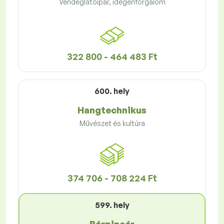
Vendéglátóipar, idegenforgalom
322 800 - 464 483 Ft
600. hely
Hangtechnikus
Művészet és kultúra
374 706 - 708 224 Ft
599. hely