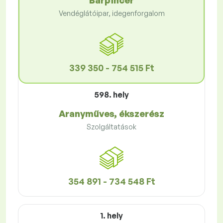
Bárpincér
Vendéglátóipar, idegenforgalom
339 350 - 754 515 Ft
598. hely
Aranyműves, ékszerész
Szolgáltatások
354 891 - 734 548 Ft
1. hely