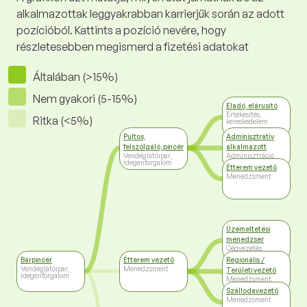
alkalmazottak leggyakrabban karrierjük során az adott
pozícióból. Kattints a pozíció nevére, hogy
részletesebben megismerd a fizetési adatokat
Általában (>15%)
Nem gyakori (5-15%)
Eladó, elárusító
Értékesítés,
Ritka (<5%)
kereskedelem
Pultos,
Adminisztratív
felszolgáló, pincér
alkalmazott
Vendéglátóipar,
Adminisztráció
idegenforgalom
Étterem vezető
Menedzsment
Üzemeltetési
menedzser
Cégvezetés
Bárpincér
Étterem vezető
Regionális /
Vendéglátóipar,
Menedzsment
Területi vezető
idegenforgalom
Menedzsment
Szállodavezető
Menedzsment