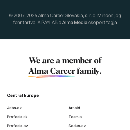
© 2007-2026 Alma Career Slovakia, s. r. o. Minden jog
fenntartva! A PAYLAB a
Alma Media
csoport tagja
We are a member of
Alma Career
family.
Central Europe
Jobs.cz
Arnold
Profesia.sk
Teamio
Profesia.cz
Seduo.cz