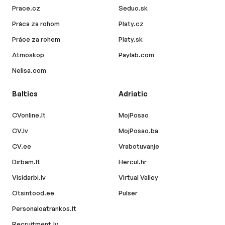
Prace.cz
Seduo.sk
Práca za rohom
Platy.cz
Práce za rohem
Platy.sk
Atmoskop
Paylab.com
Nelisa.com
Baltics
Adriatic
CVonline.lt
MojPosao
CV.lv
MojPosao.ba
CV.ee
Vrabotuvanje
Dirbam.lt
Hercul.hr
Visidarbi.lv
Virtual Valley
Otsintood.ee
Pulser
Personaloatrankos.lt
Recruitment.lv