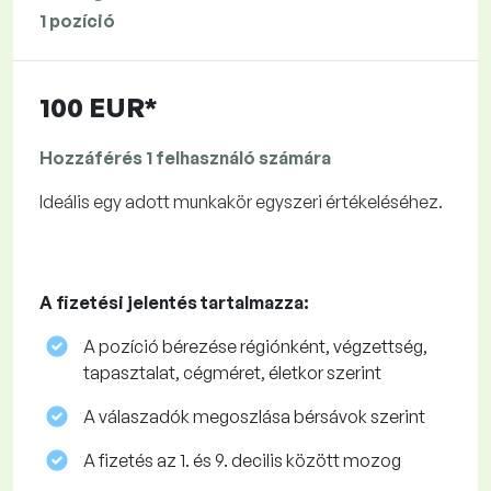
1 pozíció
100 EUR*
Hozzáférés 1 felhasználó számára
Ideális egy adott munkakör egyszeri értékeléséhez.
A fizetési jelentés tartalmazza:
A pozíció bérezése régiónként, végzettség,
tapasztalat, cégméret, életkor szerint
A válaszadók megoszlása ​​bérsávok szerint
A fizetés az 1. és 9. decilis között mozog