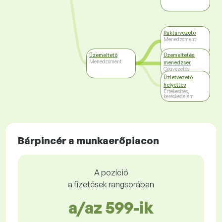
Raktárvezető
Menedzsment
Üzemeltető
Üzemeltetési
Menedzsment
menedzser
Cégvezetés
Üzletvezető
helyettes
Értékesítés,
kereskedelem
Bárpincér a munkaerőpiacon
A pozíció
a fizetések rangsorában
a/az 599-ik