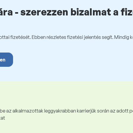
ra - szerezzen bizalmat a fi
tai fizetését. Ebben részletes fizetési jelentés segít. Mindig 
yen
 be az alkalmazottak leggyakrabban karrierjük során az adott p
kat