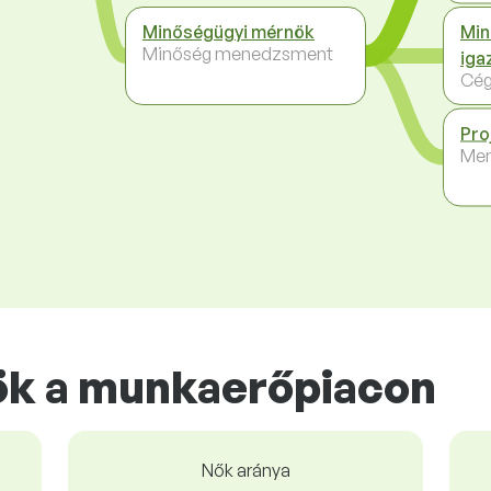
Minőségügyi mérnök
Min
Minőség menedzsment
iga
Cég
Pro
Me
k a munkaerőpiacon
Nők aránya