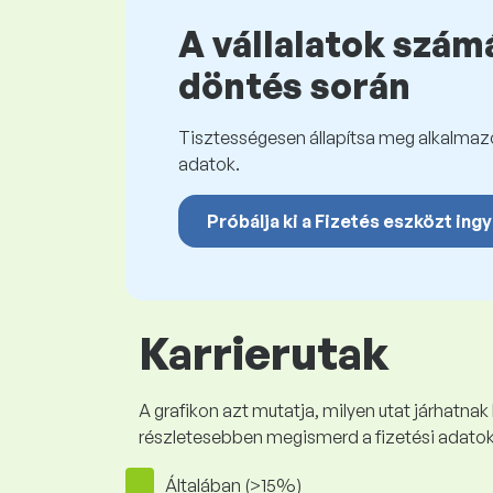
A vállalatok számá
döntés során
Tisztességesen állapítsa meg alkalmazot
adatok.
Próbálja ki a Fizetés eszközt ing
Karrierutak
A grafikon azt mutatja, milyen utat járhatnak
részletesebben megismerd a fizetési adato
Általában (>15%)