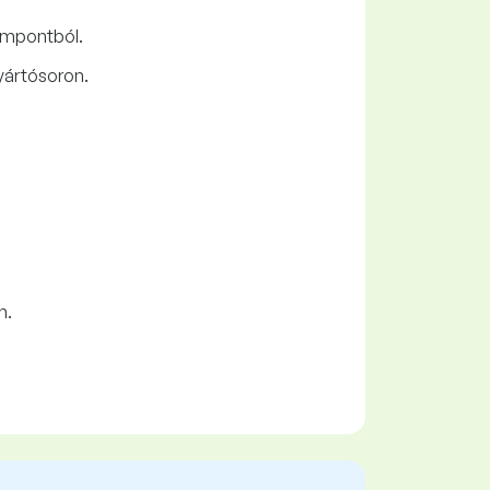
empontból.
yártósoron.
n.