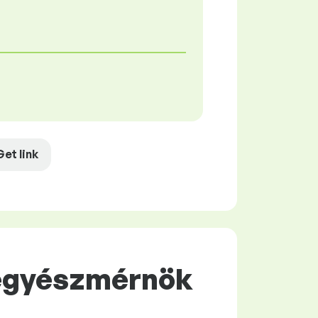
Get link
Vegyészmérnök