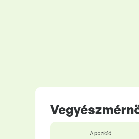
Vegyészmérnö
A pozíció