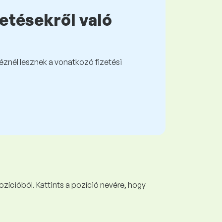
zetésekről való
kéznél lesznek a vonatkozó fizetési
ozícióból. Kattints a pozíció nevére, hogy