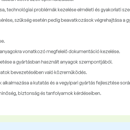
, technológiai problémák kezelése elméleti és gyakorlati sz
sérése, szükség esetén pedig beavatkozások végrehajtása a g
se.
s anyagokra vonatkozó megfelelő dokumentáció kezelése.
etése a gyártásban használt anyagok szempontjából.
amatok bevezetésében való közreműködés.
lkalmazása a kutatás és a vegyipari gyártás fejlesztése sorá
inőség, biztonság és tanfolyamok kérdéseiben.