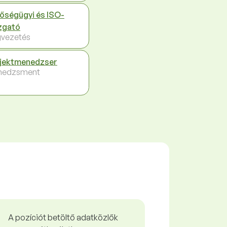
őségügyi és ISO-
zgató
vezetés
jektmenedzser
nedzsment
A pozíciót betöltő adatközlők