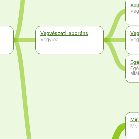
Ve
Veg
Vegyészeti laboráns
Veg
Vegyipar
Veg
Egé
Egé
ellá
Min
Me