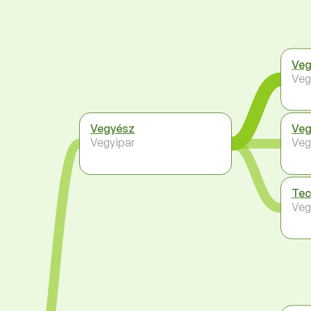
Ve
Veg
Vegyész
Veg
Vegyipar
Veg
Tec
Veg