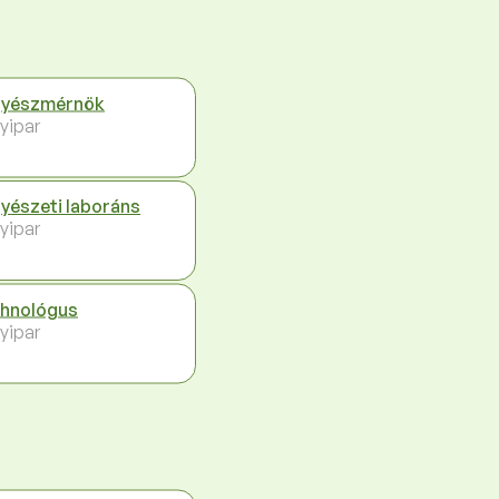
gyészmérnök
yipar
yészeti laboráns
yipar
hnológus
yipar