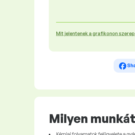
Mit jelentenek a grafikonon szere
Sh
Milyen munkát
Kémiai folyamatok felügyelete a gyá