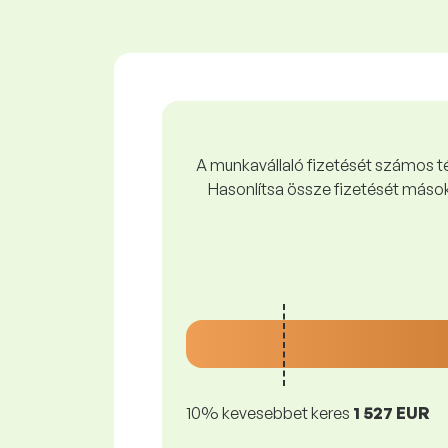
A munkavállaló fizetését számos tén
Hasonlítsa össze fizetését mások
10% kevesebbet keres
1 527 EUR