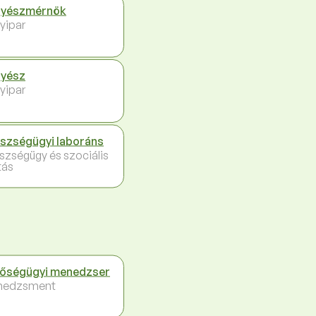
gyészmérnök
yipar
yész
yipar
szségügyi laboráns
szségügy és szociális
tás
őségügyi menedzser
nedzsment