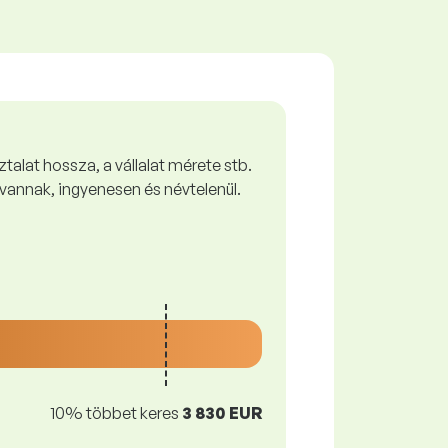
talat hossza, a vállalat mérete stb.
vannak, ingyenesen és névtelenül.
10% többet keres
3 830 EUR