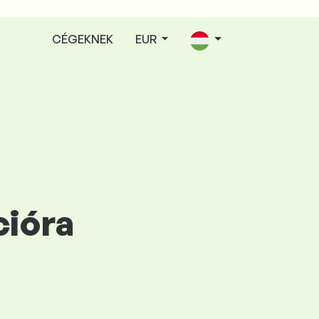
CÉGEKNEK
EUR
cióra