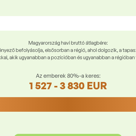
Magyarország havi bruttó átlagbére:
yező befolyásolja, elsősorban a régió, ahol dolgozik, a tapasz
kal, akik ugyanabban a pozícióban és ugyanabban a régióban 
Az emberek 80%-a keres:
1 527 - 3 830 EUR