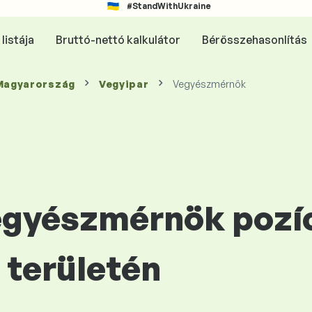
#StandWithUkraine
listája
Bruttó-nettó kalkulátor
Bérösszehasonlítás
 Magyarország
Vegyipar
Vegyészmérnök
Vegyészmérnök pozí
területén