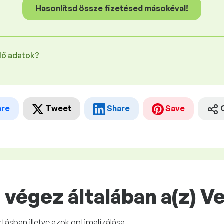
Hasonlítsd össze fizetésed másokéval!
plő adatok?
are
Tweet
Share
Save
 végez általában a(z) 
rtásban illetve azok optimalizálása.