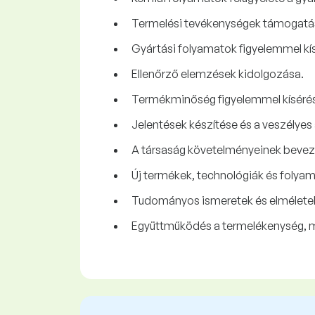
Termelési tevékenységek támogatása
Gyártási folyamatok figyelemmel kí
Ellenőrző elemzések kidolgozása.
Termékminőség figyelemmel kíséré
Jelentések készítése és a veszélye
A társaság követelményeinek bevez
Új termékek, technológiák és foly
Tudományos ismeretek és elméletek a
Együttműködés a termelékenység, m