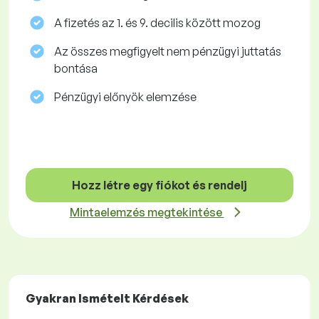
A fizetés az 1. és 9. decilis között mozog
Az összes megfigyelt nem pénzügyi juttatás
bontása
Pénzügyi előnyök elemzése
Hozz létre egy fiókot és rendelj
Mintaelemzés megtekintése
Gyakran Ismételt Kérdések