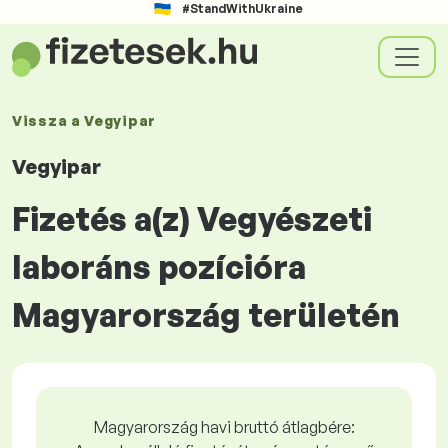
#StandWithUkraine
Vissza a
Vegyipar
Vegyipar
Fizetés a(z) Vegyészeti
laboráns pozícióra
Magyarország területén
Magyarország havi bruttó átlagbére: