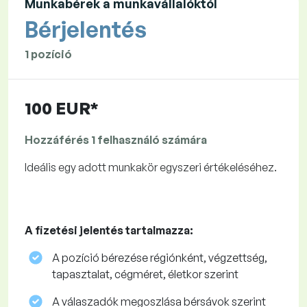
Munkabérek a munkavállalóktól
Bérjelentés
1 pozíció
100 EUR*
Hozzáférés 1 felhasználó számára
Ideális egy adott munkakör egyszeri értékeléséhez.
A fizetési jelentés tartalmazza:
A pozíció bérezése régiónként, végzettség,
tapasztalat, cégméret, életkor szerint
A válaszadók megoszlása ​​bérsávok szerint