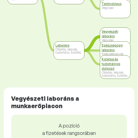
Technológus
Vegyipar
Vegyészeti
laboráns
Vegyipar
Laboráns
Egészségügyi
Oktatás, képzés,
laboráns
tudomány, kutatás
Egészségügy és
szociális ellátás
Kutatási és
tudományos
dolgozó
Oktatás, képzés,
tudomány, kutatás
Vegyészeti laboráns a
munkaerőpiacon
A pozíció
a fizetések rangsorában