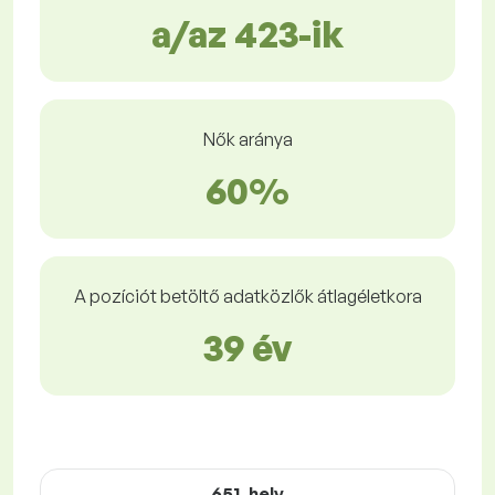
a/az 423-ik
Nők aránya
60%
A pozíciót betöltő adatközlők átlagéletkora
39 év
651. hely