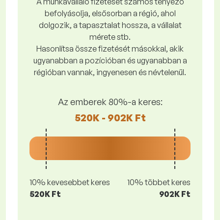
A munkavállaló fizetését számos tényező
befolyásolja, elsősorban a régió, ahol
dolgozik, a tapasztalat hossza, a vállalat
mérete stb.
Hasonlítsa össze fizetését másokkal, akik
ugyanabban a pozícióban és ugyanabban a
régióban vannak, ingyenesen és névtelenül.
Az emberek 80%-a keres:
520K - 902K Ft
10% kevesebbet keres
10% többet keres
520K Ft
902K Ft