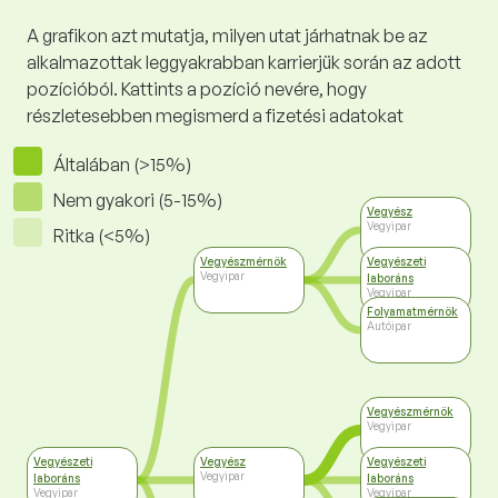
A grafikon azt mutatja, milyen utat járhatnak be az
alkalmazottak leggyakrabban karrierjük során az adott
pozícióból. Kattints a pozíció nevére, hogy
részletesebben megismerd a fizetési adatokat
Általában (>15%)
Nem gyakori (5-15%)
Vegyész
Vegyipar
Ritka (<5%)
Vegyészmérnök
Vegyészeti
Vegyipar
laboráns
Vegyipar
Folyamatmérnök
Autóipar
Vegyészmérnök
Vegyipar
Vegyészeti
Vegyész
Vegyészeti
Vegyipar
laboráns
laboráns
Vegyipar
Vegyipar