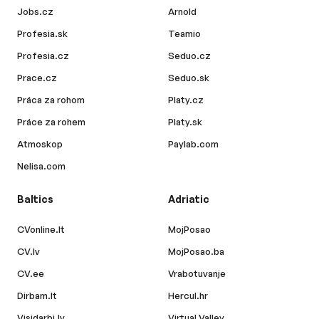
Jobs.cz
Arnold
Profesia.sk
Teamio
Profesia.cz
Seduo.cz
Prace.cz
Seduo.sk
Práca za rohom
Platy.cz
Práce za rohem
Platy.sk
Atmoskop
Paylab.com
Nelisa.com
Baltics
Adriatic
CVonline.lt
MojPosao
CV.lv
MojPosao.ba
CV.ee
Vrabotuvanje
Dirbam.lt
Hercul.hr
Visidarbi.lv
Virtual Valley