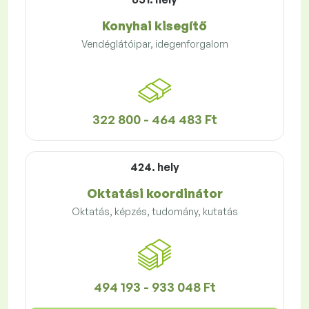
Konyhai kisegítő
Vendéglátóipar, idegenforgalom
322 800 - 464 483 Ft
424. hely
Oktatási koordinátor
Oktatás, képzés, tudomány, kutatás
494 193 - 933 048 Ft