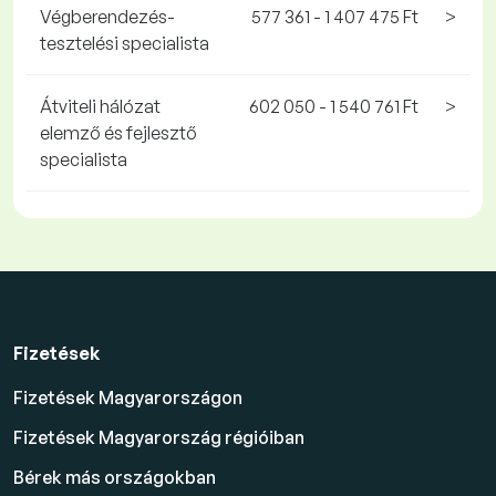
Végberendezés-
577 361 - 1 407 475 Ft
>
tesztelési specialista
Átviteli hálózat
602 050 - 1 540 761 Ft
>
elemző és fejlesztő
specialista
Fizetések
Fizetések Magyarországon
Fizetések Magyarország régióiban
Bérek más országokban