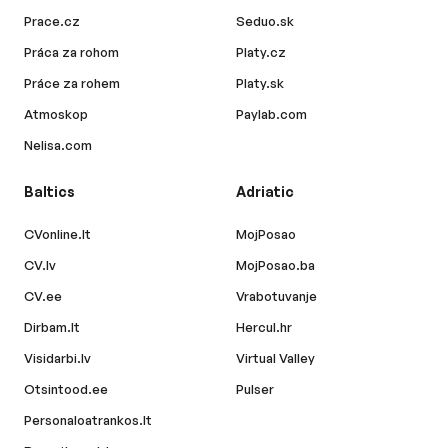
Prace.cz
Seduo.sk
Práca za rohom
Platy.cz
Práce za rohem
Platy.sk
Atmoskop
Paylab.com
Nelisa.com
Baltics
Adriatic
CVonline.lt
MojPosao
CV.lv
MojPosao.ba
CV.ee
Vrabotuvanje
Dirbam.lt
Hercul.hr
Visidarbi.lv
Virtual Valley
Otsintood.ee
Pulser
Personaloatrankos.lt