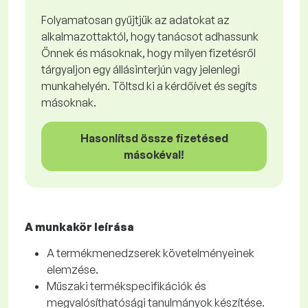
Folyamatosan gyűjtjük az adatokat az
alkalmazottaktól, hogy tanácsot adhassunk
Önnek és másoknak, hogy milyen fizetésről
tárgyaljon egy állásinterjún vagy jelenlegi
munkahelyén. Töltsd ki a kérdőívet és segíts
másoknak.
Hasonlítsd össze fizetésed
másokéval!
A munkakör leírása
A termékmenedzserek követelményeinek
elemzése.
Műszaki termékspecifikációk és
megvalósíthatósági tanulmányok készítése.