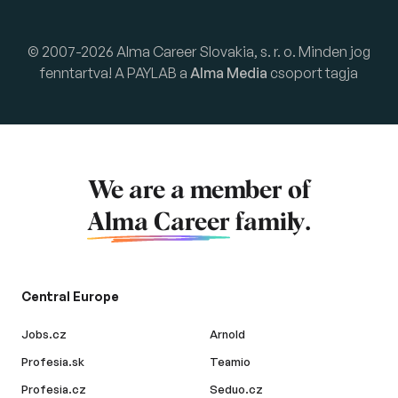
© 2007-2026 Alma Career Slovakia, s. r. o. Minden jog
fenntartva! A PAYLAB a
Alma Media
csoport tagja
We are a member of
Alma Career
family.
Central Europe
Jobs.cz
Arnold
Profesia.sk
Teamio
Profesia.cz
Seduo.cz