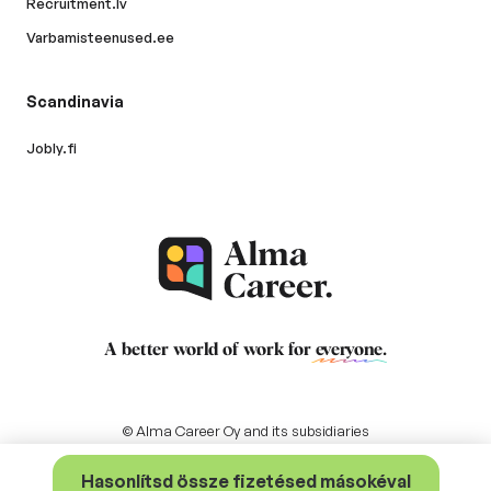
Recruitment.lv
Varbamisteenused.ee
Scandinavia
Jobly.fi
A better world of work for
everyone
.
© Alma Career Oy and its subsidiaries
Hasonlítsd össze fizetésed másokéval