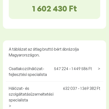
1 602 430 Ft
A táblázat az átlag bruttó bért ábrázolja
Magyarországon.
Csatlakozóhálózat-
547 224 - 1 449 586 Ft
>
fejlesztési specialista
Hálózat- és
632 037 - 1 369 382 Ft
szolgáltatásüzemeltetési
specialista
>