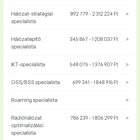
Hálózat-stratégiai
892 779 - 2 312 224 Ft
>
specialista
Hálózatépítő
345 867 - 1 208 037 Ft
>
specialista
IKT-specialista
548 075 - 1 376 907 Ft
>
OSS/BSS specialista
699 341 - 1 848 915 Ft
>
Roaming specialista
>
Rádióhálózat
786 239 - 1 806 299 Ft
>
optimalizálási
specialista