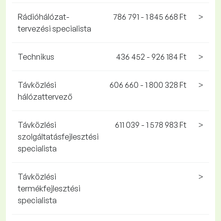
Rádióhálózat-
786 791 - 1 845 668 Ft
>
tervezési specialista
Technikus
436 452 - 926 184 Ft
>
Távközlési
606 660 - 1 800 328 Ft
>
hálózattervező
Távközlési
611 039 - 1 578 983 Ft
>
szolgáltatásfejlesztési
specialista
Távközlési
>
termékfejlesztési
specialista