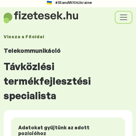
#StandWithUkraine
Vissza a
Főoldal
Telekommunikáció
Távközlési
termékfejlesztési
specialista
Adatokat gyűjtünk az adott
pozícióhoz