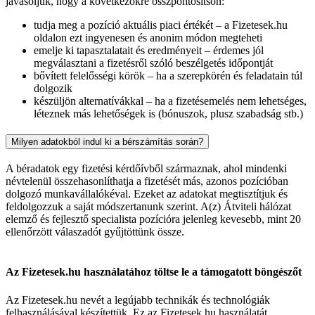
javasoljuk, hogy a következőkre összpontosítson:
tudja meg a pozíció aktuális piaci értékét – a Fizetesek.hu
oldalon ezt ingyenesen és anonim módon megteheti
emelje ki tapasztalatait és eredményeit – érdemes jól
megválasztani a fizetésről szóló beszélgetés időpontját
bővített felelősségi körök – ha a szerepkörén és feladatain túl
dolgozik
készüljön alternatívákkal – ha a fizetésemelés nem lehetséges,
léteznek más lehetőségek is (bónuszok, plusz szabadság stb.)
Milyen adatokból indul ki a bérszámítás során?
A béradatok egy fizetési kérdőívből származnak, ahol mindenki
névtelenül összehasonlíthatja a fizetését más, azonos pozícióban
dolgozó munkavállalókéval. Ezeket az adatokat megtisztítjuk és
feldolgozzuk a saját módszertanunk szerint. A(z) Átviteli hálózat
elemző és fejlesztő specialista pozícióra jelenleg kevesebb, mint 20
ellenőrzött válaszadót gyűjtöttünk össze.
Az Fizetesek.hu használatához töltse le a támogatott böngészőt
Az Fizetesek.hu nevét a legújabb technikák és technológiák
felhasználásával készítettük. Ez az Fizetesek.hu használatát