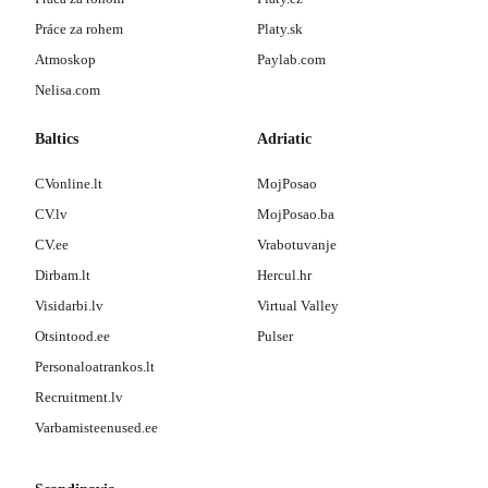
Práce za rohem
Platy.sk
Atmoskop
Paylab.com
Nelisa.com
Baltics
Adriatic
CVonline.lt
MojPosao
CV.lv
MojPosao.ba
CV.ee
Vrabotuvanje
Dirbam.lt
Hercul.hr
Visidarbi.lv
Virtual Valley
Otsintood.ee
Pulser
Personaloatrankos.lt
Recruitment.lv
Varbamisteenused.ee