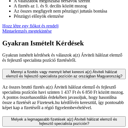
A válaszadók megoszlása ​​bérsávok szerint
A fizetés az 1. és 9. decilis között mozog
Az összes megfigyelt nem pénzügyi juttatás bontása
Pénzügyi előnyök elemzése
Hozz létre egy fiókot és rendelj
Mintaelemzés megtekintése
Gyakran Ismételt Kérdések
Gyakran ismételt kérdések és válaszok a(z) Átviteli hálózat elemző
és fejlesztő specialista pozíció fizetéséről.
Mennyi a fizetés vagy mennyit lehet keresni a(z) Átviteli hálózat
elemző és fejlesztő specialista pozíción az országban Magyarország?
Az összes bruttó fizetés a(z) Átviteli hálózat elemző és fejlesztő
specialista pozíción havi szinten 1 437 Ft és 6 850 Ft között mozog.
A pontos összehasonlítás érdekében javasoljuk, hogy hasonlítsa
össze a fizetését az Fizetesek.hu kérdőívén keresztül, így pontosabb
képet kap a fizetésről a régió figyelembevételével.
Melyek a legmagasabb fizetések a(z) Átviteli hálózat elemző és
fejlesztő specialista pozíción?