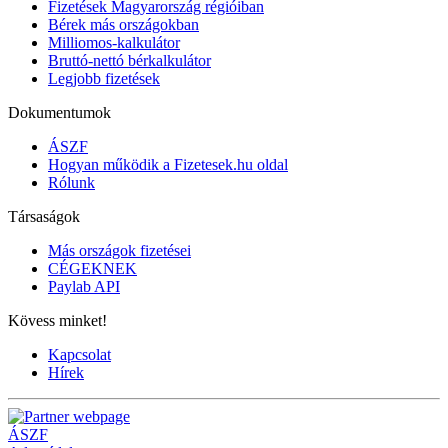
Fizetések Magyarország régióiban
Bérek más országokban
Milliomos-kalkulátor
Bruttó-nettó bérkalkulátor
Legjobb fizetések
Dokumentumok
ÁSZF
Hogyan működik a Fizetesek.hu oldal
Rólunk
Társaságok
Más országok fizetései
CÉGEKNEK
Paylab API
Kövess minket!
Kapcsolat
Hírek
ÁSZF