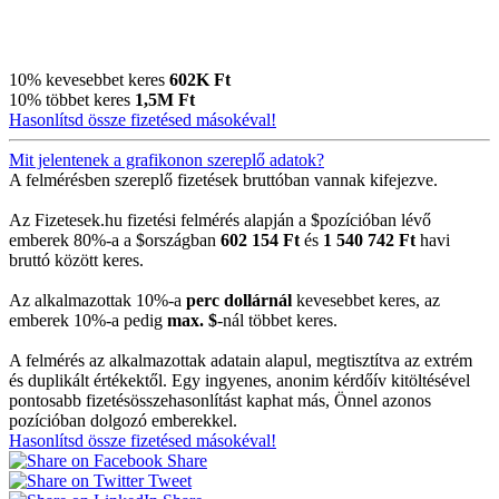
10% kevesebbet keres
602K Ft
10% többet keres
1,5M Ft
Hasonlítsd össze fizetésed másokéval!
Mit jelentenek a grafikonon szereplő adatok?
A felmérésben szereplő fizetések bruttóban vannak kifejezve.
Az Fizetesek.hu fizetési felmérés alapján a $pozícióban lévő
emberek 80%-a a $országban
602 154 Ft
és
1 540 742 Ft
havi
bruttó között keres.
Az alkalmazottak 10%-a
perc dollárnál
kevesebbet keres, az
emberek 10%-a pedig
max. $
-nál többet keres.
A felmérés az alkalmazottak adatain alapul, megtisztítva az extrém
és duplikált értékektől. Egy ingyenes, anonim kérdőív kitöltésével
pontosabb fizetésösszehasonlítást kaphat más, Önnel azonos
pozícióban dolgozó emberekkel.
Hasonlítsd össze fizetésed másokéval!
Share
Tweet