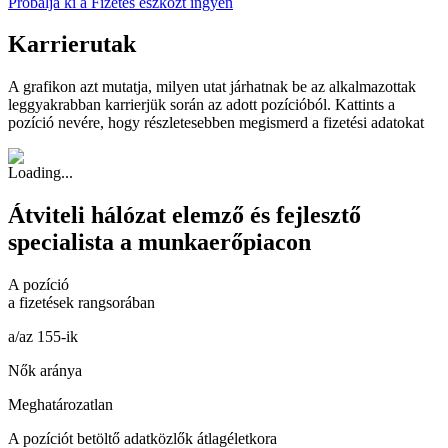
Próbálja ki a Fizetés eszközt ingyen
Karrierutak
A grafikon azt mutatja, milyen utat járhatnak be az alkalmazottak
leggyakrabban karrierjük során az adott pozícióból. Kattints a
pozíció nevére, hogy részletesebben megismerd a fizetési adatokat
Átviteli hálózat elemző és fejlesztő
specialista a munkaerőpiacon
A pozíció
a fizetések rangsorában
a/az 155-ik
Nők aránya
Meghatározatlan
A pozíciót betöltő adatközlők átlagéletkora