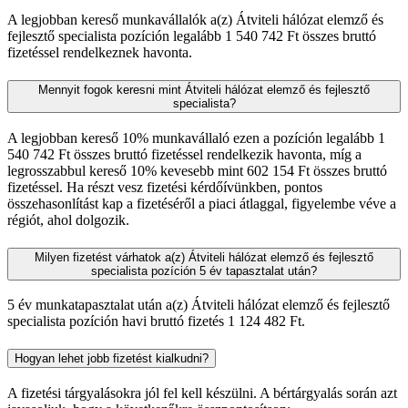
A legjobban kereső munkavállalók a(z) Átviteli hálózat elemző és
fejlesztő specialista pozíción legalább 1 540 742 Ft összes bruttó
fizetéssel rendelkeznek havonta.
Mennyit fogok keresni mint Átviteli hálózat elemző és fejlesztő
specialista?
A legjobban kereső 10% munkavállaló ezen a pozíción legalább 1
540 742 Ft összes bruttó fizetéssel rendelkezik havonta, míg a
legrosszabbul kereső 10% kevesebb mint 602 154 Ft összes bruttó
fizetéssel. Ha részt vesz fizetési kérdőívünkben, pontos
összehasonlítást kap a fizetéséről a piaci átlaggal, figyelembe véve a
régiót, ahol dolgozik.
Milyen fizetést várhatok a(z) Átviteli hálózat elemző és fejlesztő
specialista pozíción 5 év tapasztalat után?
5 év munkatapasztalat után a(z) Átviteli hálózat elemző és fejlesztő
specialista pozíción havi bruttó fizetés 1 124 482 Ft.
Hogyan lehet jobb fizetést kialkudni?
A fizetési tárgyalásokra jól fel kell készülni. A bértárgyalás során azt