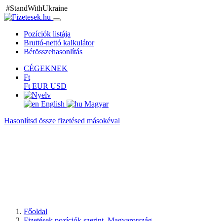
#StandWithUkraine
Pozíciók listája
Bruttó-nettó kalkulátor
Bérösszehasonlítás
CÉGEKNEK
Ft
Ft
EUR
USD
English
Magyar
Hasonlítsd össze fizetésed másokéval
Főoldal
Fizetések
pozíciók szerint
, Magyarország