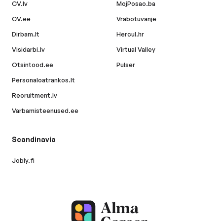
CV.lv
MojPosao.ba
CV.ee
Vrabotuvanje
Dirbam.lt
Hercul.hr
Visidarbi.lv
Virtual Valley
Otsintood.ee
Pulser
Personaloatrankos.lt
Recruitment.lv
Varbamisteenused.ee
Scandinavia
Jobly.fi