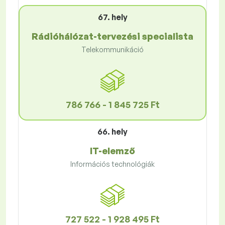
67. hely
Rádióhálózat-tervezési specialista
Telekommunikáció
786 766 - 1 845 725 Ft
66. hely
IT-elemző
Információs technológiák
727 522 - 1 928 495 Ft