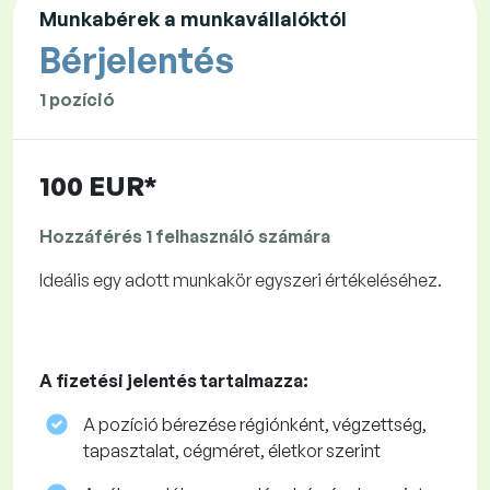
Munkabérek a munkavállalóktól
Bérjelentés
1 pozíció
100 EUR*
Hozzáférés 1 felhasználó számára
Ideális egy adott munkakör egyszeri értékeléséhez.
A fizetési jelentés tartalmazza:
A pozíció bérezése régiónként, végzettség,
tapasztalat, cégméret, életkor szerint