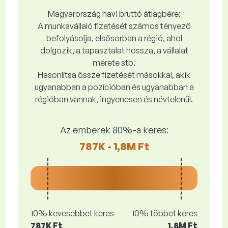
Magyarország havi bruttó átlagbére:
A munkavállaló fizetését számos tényező
befolyásolja, elsősorban a régió, ahol
dolgozik, a tapasztalat hossza, a vállalat
mérete stb.
Hasonlítsa össze fizetését másokkal, akik
ugyanabban a pozícióban és ugyanabban a
régióban vannak, ingyenesen és névtelenül.
Az emberek 80%-a keres:
787K - 1,8M Ft
10% kevesebbet keres
10% többet keres
787K Ft
1,8M Ft