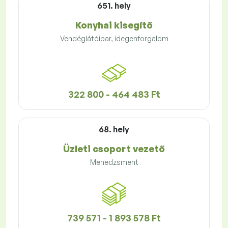
651. hely
Konyhai kisegítő
Vendéglátóipar, idegenforgalom
322 800 - 464 483 Ft
68. hely
Üzleti csoport vezető
Menedzsment
739 571 - 1 893 578 Ft