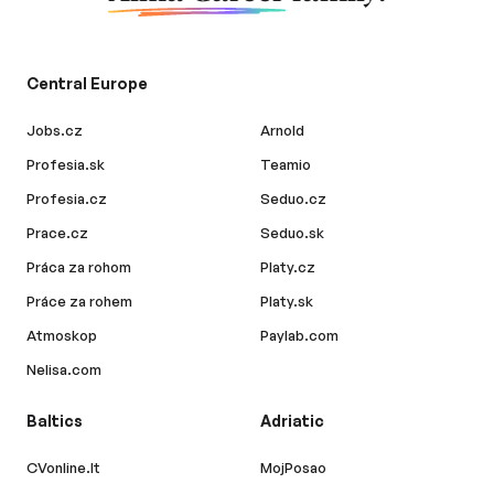
Central Europe
Jobs.cz
Arnold
Profesia.sk
Teamio
Profesia.cz
Seduo.cz
Prace.cz
Seduo.sk
Práca za rohom
Platy.cz
Práce za rohem
Platy.sk
Atmoskop
Paylab.com
Nelisa.com
Baltics
Adriatic
CVonline.lt
MojPosao