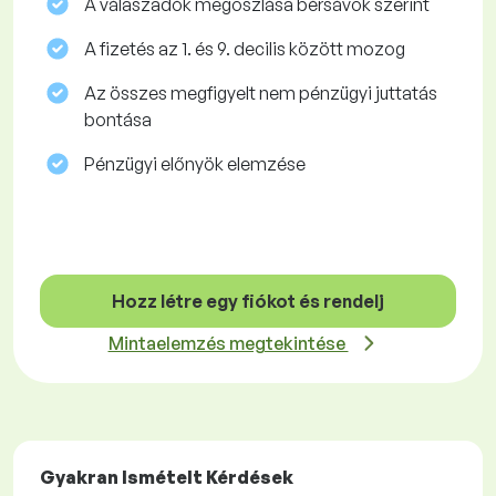
A válaszadók megoszlása ​​bérsávok szerint
A fizetés az 1. és 9. decilis között mozog
Az összes megfigyelt nem pénzügyi juttatás
bontása
Pénzügyi előnyök elemzése
Hozz létre egy fiókot és rendelj
Mintaelemzés megtekintése
Gyakran Ismételt Kérdések