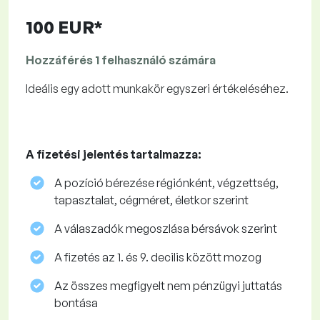
100 EUR*
Hozzáférés 1 felhasználó számára
Ideális egy adott munkakör egyszeri értékeléséhez.
A fizetési jelentés tartalmazza:
A pozíció bérezése régiónként, végzettség,
tapasztalat, cégméret, életkor szerint
A válaszadók megoszlása ​​bérsávok szerint
A fizetés az 1. és 9. decilis között mozog
Az összes megfigyelt nem pénzügyi juttatás
bontása