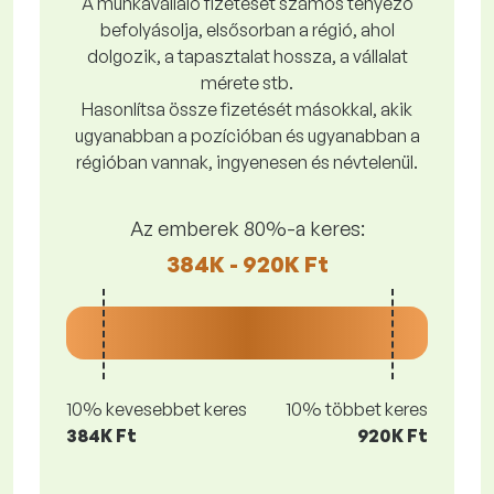
A munkavállaló fizetését számos tényező
befolyásolja, elsősorban a régió, ahol
dolgozik, a tapasztalat hossza, a vállalat
mérete stb.
Hasonlítsa össze fizetését másokkal, akik
ugyanabban a pozícióban és ugyanabban a
régióban vannak, ingyenesen és névtelenül.
Az emberek 80%-a keres:
384K - 920K Ft
10% kevesebbet keres
10% többet keres
384K Ft
920K Ft