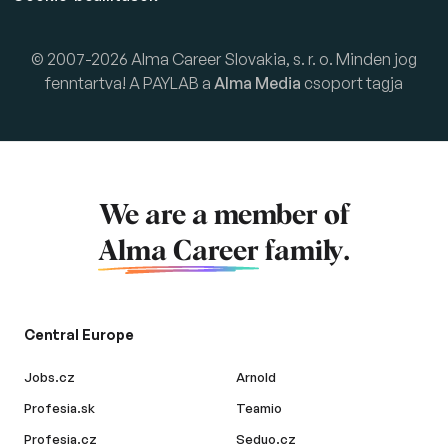
© 2007-2026 Alma Career Slovakia, s. r. o. Minden jog
fenntartva! A PAYLAB a
Alma Media
csoport tagja
We are a member of
Alma Career
family.
Central Europe
Jobs.cz
Arnold
Profesia.sk
Teamio
Profesia.cz
Seduo.cz