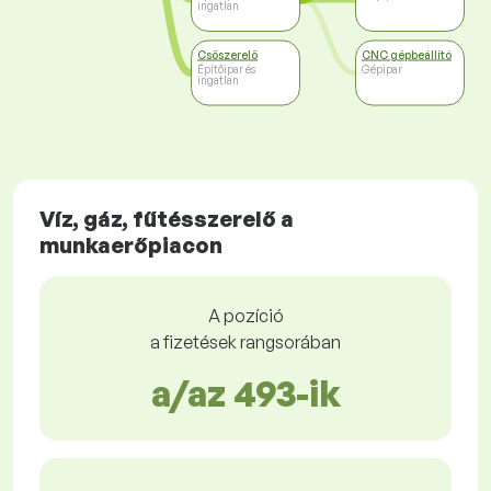
ingatlan
Csőszerelő
CNC gépbeállító
Építőipar és
Gépipar
ingatlan
Víz, gáz, fűtésszerelő a
munkaerőpiacon
A pozíció
a fizetések rangsorában
a/az 493-ik