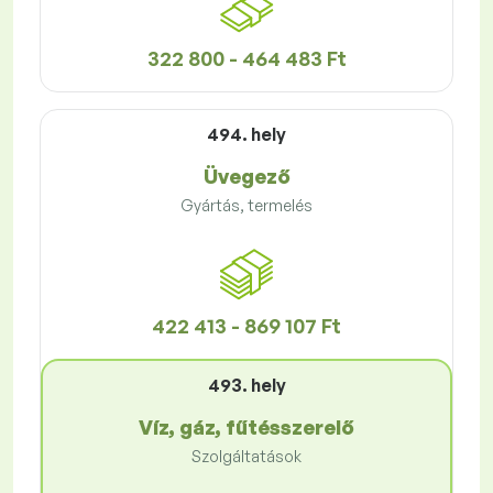
322 800 - 464 483 Ft
494. hely
Üvegező
Gyártás, termelés
422 413 - 869 107 Ft
493. hely
Víz, gáz, fűtésszerelő
Szolgáltatások