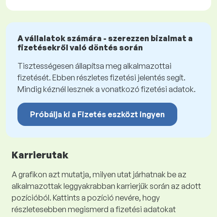
A vállalatok számára - szerezzen bizalmat a
fizetésekről való döntés során
Tisztességesen állapítsa meg alkalmazottai
fizetését. Ebben részletes fizetési jelentés segít.
Mindig kéznél lesznek a vonatkozó fizetési adatok.
Próbálja ki a Fizetés eszközt ingyen
Karrierutak
A grafikon azt mutatja, milyen utat járhatnak be az
alkalmazottak leggyakrabban karrierjük során az adott
pozícióból. Kattints a pozíció nevére, hogy
részletesebben megismerd a fizetési adatokat