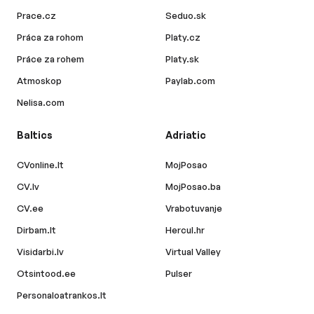
Prace.cz
Seduo.sk
Práca za rohom
Platy.cz
Práce za rohem
Platy.sk
Atmoskop
Paylab.com
Nelisa.com
Baltics
Adriatic
CVonline.lt
MojPosao
CV.lv
MojPosao.ba
CV.ee
Vrabotuvanje
Dirbam.lt
Hercul.hr
Visidarbi.lv
Virtual Valley
Otsintood.ee
Pulser
Personaloatrankos.lt