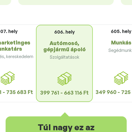
07. hely
605. hely
606. hely
arketinges
Munkás
Autómosó,
nkatárs
gépjármű ápoló
Segédmunk
tés, kereskedelem
Szolgáltatások
 - 735 683 Ft
349 960 - 725 
399 761 - 663 116 Ft
Túl nagy ez az