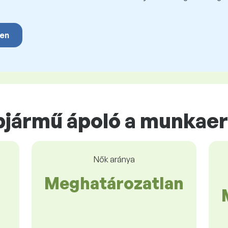
yen
jármű ápoló a munkae
Nők aránya
Meghatározatlan