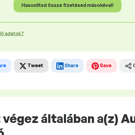
Hasonlítsd össze fizetésed másokéval!
plő adatok?
are
Tweet
Share
Save
 végez általában a(z) 
ó