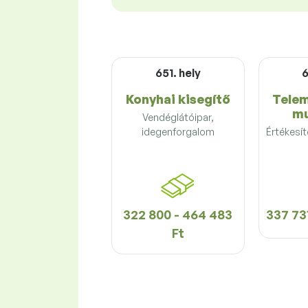
651. hely
6
Konyhai kisegítő
Telem
mu
Vendéglátóipar,
idegenforgalom
Értékesí
322 800 - 464 483
337 731
Ft