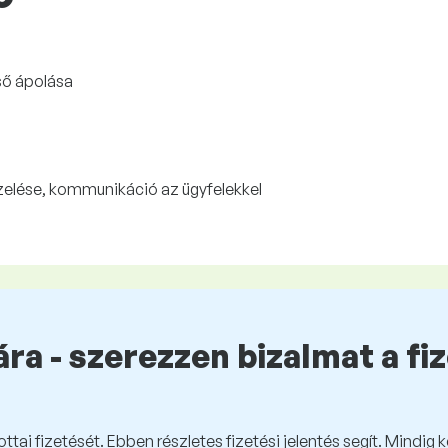
lső ápolása
ezelése, kommunikáció az ügyfelekkel
ra - szerezzen bizalmat a fi
tai fizetését. Ebben részletes fizetési jelentés segít. Mindig 