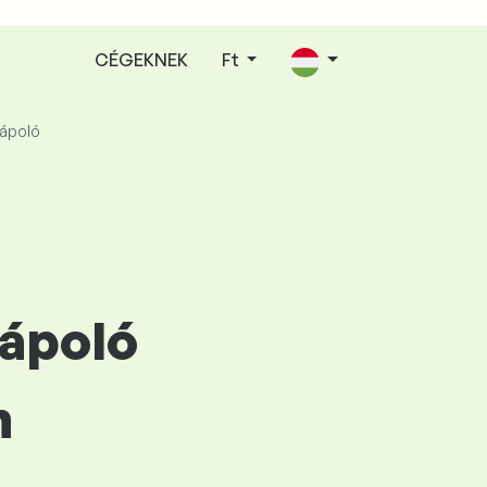
CÉGEKNEK
Ft
ápoló
 ápoló
n