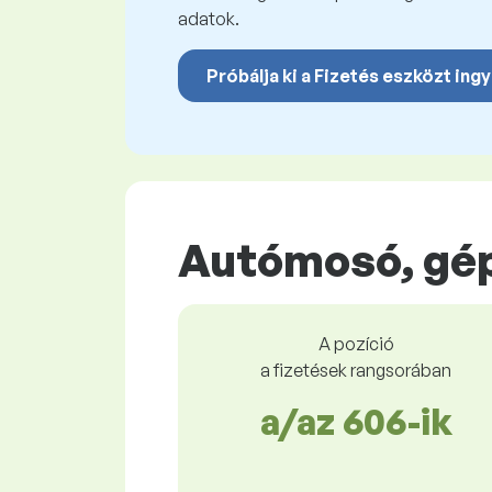
adatok.
Próbálja ki a Fizetés eszközt ing
Autómosó, gép
A pozíció
a fizetések rangsorában
a/az 606-ik