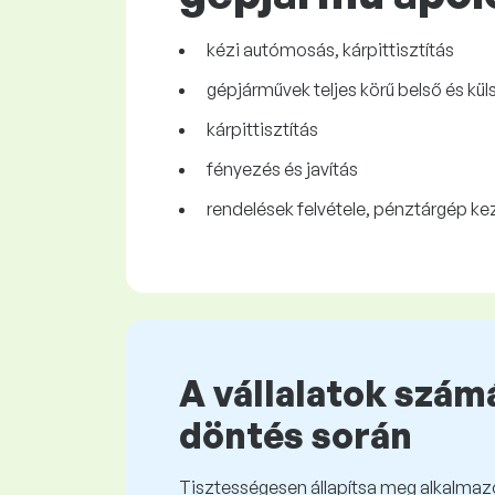
kézi autómosás, kárpittisztítás
gépjárművek teljes körű belső és kü
kárpittisztítás
fényezés és javítás
rendelések felvétele, pénztárgép k
A vállalatok számá
döntés során
Tisztességesen állapítsa meg alkalmazot