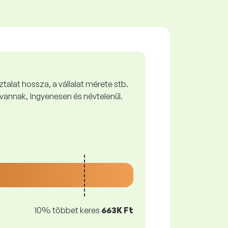
talat hossza, a vállalat mérete stb.
vannak, ingyenesen és névtelenül.
10% többet keres
663K Ft