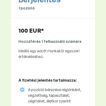
1 pozíció
100 EUR*
Hozzáférés 1 felhasználó számára
Ideális egy adott munkakör egyszeri
értékeléséhez.
A fizetési jelentés tartalmazza:
A pozíció bérezése régiónként,
végzettség, tapasztalat,
cégméret, életkor szerint