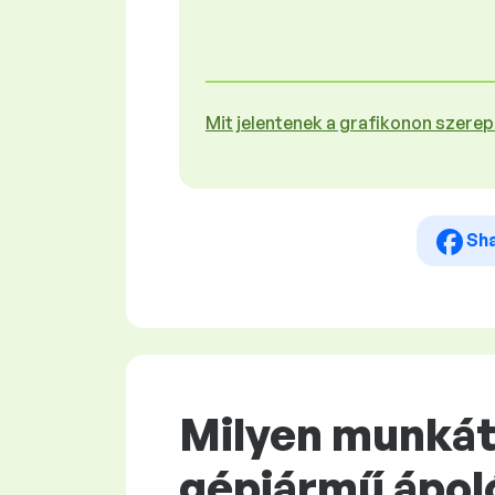
Mit jelentenek a grafikonon szere
Sh
Milyen munkát
gépjármű ápol