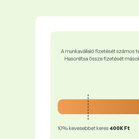
A munkavállaló fizetését számos tén
Hasonlítsa össze fizetését mások
10% kevesebbet keres
400K Ft