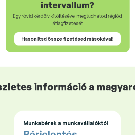
intervallum?
Egy rövid kérdőív kitöltésével megtudhatod régiód
átlagfizetését
Hasonlítsd össze fizetésed másokéval!
zletes információ a magyaro
Munkabérek a munkavállalóktól
Bérjelentés