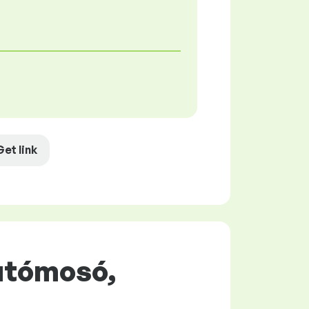
Get link
Autómosó,