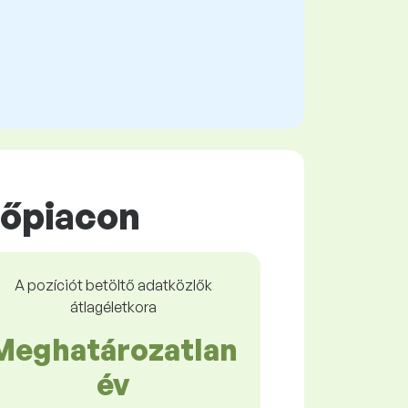
rőpiacon
A pozíciót betöltő adatközlők
átlagéletkora
Meghatározatlan
év