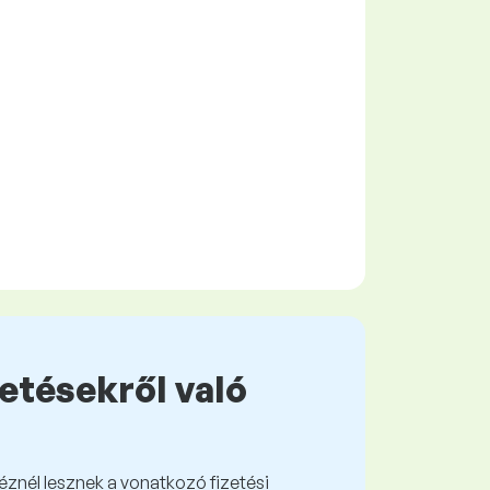
zetésekről való
kéznél lesznek a vonatkozó fizetési