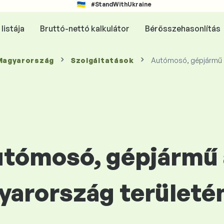
#StandWithUkraine
listája
Bruttó-nettó kalkulátor
Bérösszehasonlítás
 Magyarország
Szolgáltatások
Autómosó, gépjármű 
Autómosó, gépjármű
yarország területé