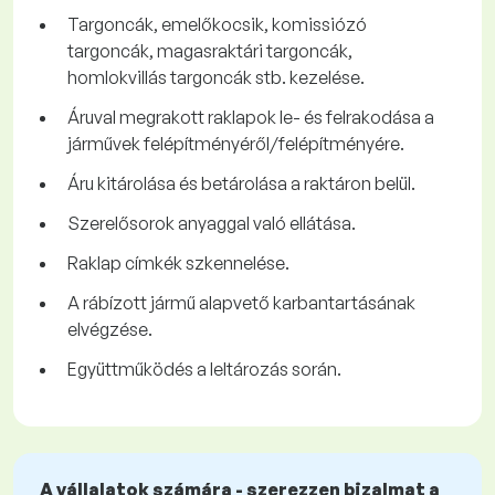
Targoncák, emelőkocsik, komissiózó
targoncák, magasraktári targoncák,
homlokvillás targoncák stb. kezelése.
Áruval megrakott raklapok le- és felrakodása a
járművek felépítményéről/felépítményére.
Áru kitárolása és betárolása a raktáron belül.
Szerelősorok anyaggal való ellátása.
Raklap címkék szkennelése.
A rábízott jármű alapvető karbantartásának
elvégzése.
Együttműködés a leltározás során.
A vállalatok számára - szerezzen bizalmat a