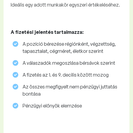
Ideális egy adott munkakör egyszeri értékeléséhez.
A fizetési jelentés tartalmazza:
A pozíció bérezése régiónként, végzettség,
tapasztalat, cégméret, életkor szerint
A válaszadók megoszlása ​​bérsávok szerint
A fizetés az 1. és 9. decilis között mozog
Az összes megfigyelt nem pénzügyi juttatás
bontása
Pénzügyi előnyök elemzése