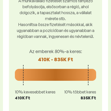
A munkavállaló fizetését számos tényező
befolyásolja, elsősorban a régió, ahol
dolgozik, a tapasztalat hossza, a vállalat
mérete stb.
Hasonlítsa össze fizetését másokkal, akik
ugyanabban a pozícióban és ugyanabban a
régióban vannak, ingyenesen és névtelenül.
Az emberek 80%-a keres:
410K - 835K Ft
10% kevesebbet keres
10% többet keres
410K Ft
835K Ft