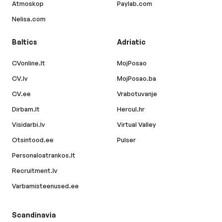
Atmoskop
Paylab.com
Nelisa.com
Baltics
Adriatic
CVonline.lt
MojPosao
CV.lv
MojPosao.ba
CV.ee
Vrabotuvanje
Dirbam.lt
Hercul.hr
Visidarbi.lv
Virtual Valley
Otsintood.ee
Pulser
Personaloatrankos.lt
Recruitment.lv
Varbamisteenused.ee
Scandinavia