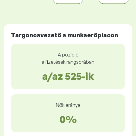
Targoncavezető a munkaerőpiacon
A pozíció
a fizetések rangsorában
a/az 525-ik
Nők aránya
0%