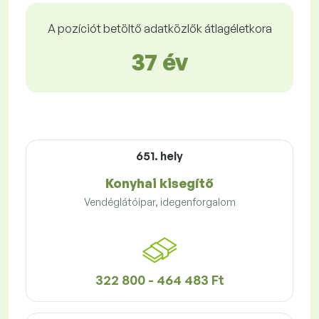
A pozíciót betöltő adatközlők átlagéletkora
37 év
651. hely
Konyhai kisegítő
Vendéglátóipar, idegenforgalom
322 800 - 464 483 Ft