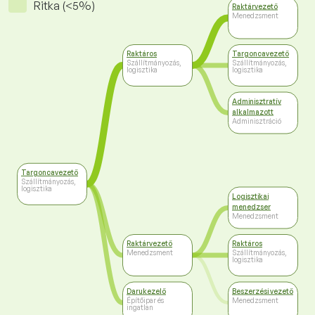
Ritka (<5%)
Raktárvezető
Menedzsment
Raktáros
Targoncavezető
Szállítmányozás,
Szállítmányozás,
logisztika
logisztika
Adminisztratív
alkalmazott
Adminisztráció
Targoncavezető
Szállítmányozás,
logisztika
Logisztikai
menedzser
Menedzsment
Raktárvezető
Raktáros
Menedzsment
Szállítmányozás,
logisztika
Darukezelő
Beszerzési vezető
Építőipar és
Menedzsment
ingatlan