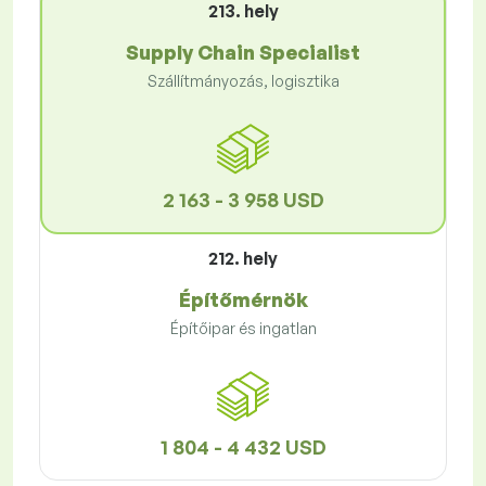
213. hely
Supply Chain Specialist
Szállítmányozás, logisztika
2 163 - 3 958 USD
212. hely
Építőmérnök
Építőipar és ingatlan
1 804 - 4 432 USD