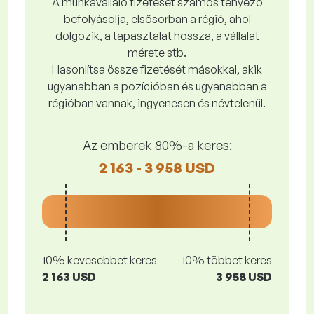
A munkavállaló fizetését számos tényező
befolyásolja, elsősorban a régió, ahol
dolgozik, a tapasztalat hossza, a vállalat
mérete stb.
Hasonlítsa össze fizetését másokkal, akik
ugyanabban a pozícióban és ugyanabban a
régióban vannak, ingyenesen és névtelenül.
Az emberek 80%-a keres:
2 163 - 3 958 USD
10% kevesebbet keres
10% többet keres
2 163 USD
3 958 USD