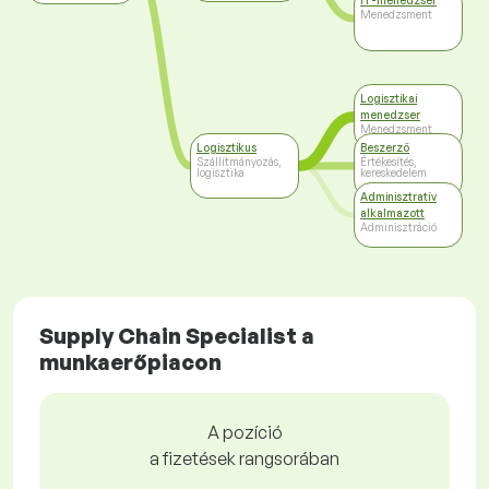
IT-menedzser
Menedzsment
Logisztikai
menedzser
Menedzsment
Logisztikus
Beszerző
Szállítmányozás,
Értékesítés,
logisztika
kereskedelem
Adminisztratív
alkalmazott
Adminisztráció
Supply Chain Specialist a
munkaerőpiacon
A pozíció
a fizetések rangsorában