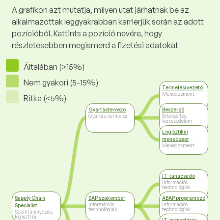
A grafikon azt mutatja, milyen utat járhatnak be az
alkalmazottak leggyakrabban karrierjük során az adott
pozícióból. Kattints a pozíció nevére, hogy
részletesebben megismerd a fizetési adatokat
Általában (>15%)
Nem gyakori (5-15%)
Termelési vezető
Menedzsment
Ritka (<5%)
Gyártástervező
Beszerző
Gyártás, termelés
Értékesítés,
kereskedelem
Logisztikai
menedzser
Menedzsment
IT-tanácsadó
Információs
technológiák
Supply Chain
SAP szakember
ABAP programozó
Információs
Információs
Specialist
technológiák
technológiák
Szállítmányozás,
logisztika