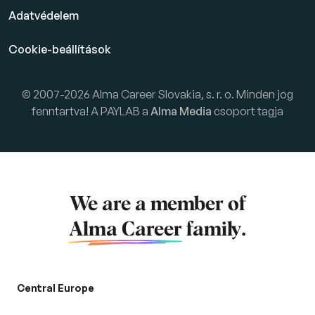
Adatvédelem
Cookie-beállítások
© 2007-2026 Alma Career Slovakia, s. r. o. Minden jog
fenntartva! A PAYLAB a
Alma Media
csoport tagja
We are a member of
Alma Career
family.
Central Europe