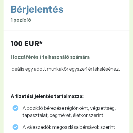
Bérjelentés
1 pozíció
100 EUR*
Hozzáférés 1 felhasználó számára
Ideális egy adott munkakör egyszeri értékeléséhez.
A fizetési jelentés tartalmazza:
A pozíció bérezése régiónként, végzettség,
tapasztalat, cégméret, életkor szerint
A válaszadók megoszlása ​​bérsávok szerint