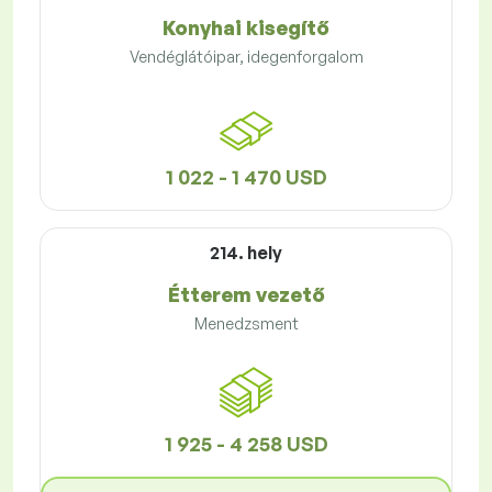
Konyhai kisegítő
Vendéglátóipar, idegenforgalom
1 022 - 1 470 USD
214. hely
Étterem vezető
Menedzsment
1 925 - 4 258 USD