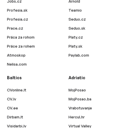
Jobs.cz
Arnold
Profesia.sk
Teamio
Profesia.cz
Seduo.cz
Prace.cz
Seduo.sk
Práca za rohom
Platy.cz
Práce za rohem
Platy.sk
Atmoskop
Paylab.com
Nelisa.com
Baltics
Adriatic
CVonline.lt
MojPosao
CV.lv
MojPosao.ba
CV.ee
Vrabotuvanje
Dirbam.lt
Hercul.hr
Visidarbi.lv
Virtual Valley