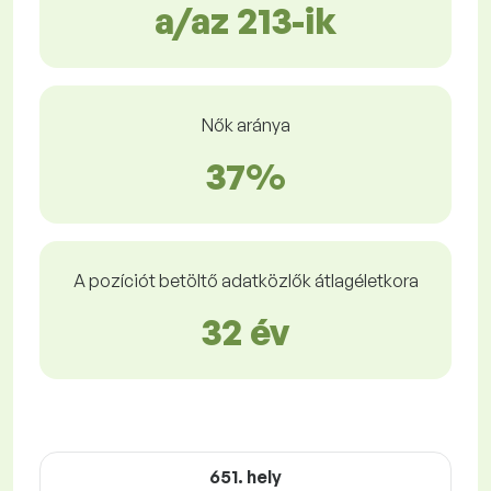
a/az 213-ik
Nők aránya
37%
A pozíciót betöltő adatközlők átlagéletkora
32 év
651. hely