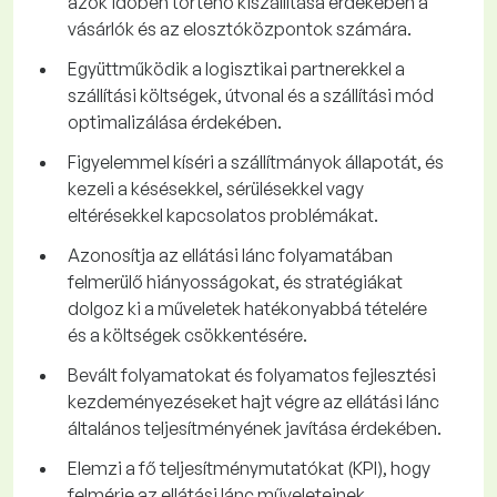
azok időben történő kiszállítása érdekében a
vásárlók és az elosztóközpontok számára.
Együttműködik a logisztikai partnerekkel a
szállítási költségek, útvonal és a szállítási mód
optimalizálása érdekében.
Figyelemmel kíséri a szállítmányok állapotát, és
kezeli a késésekkel, sérülésekkel vagy
eltérésekkel kapcsolatos problémákat.
Azonosítja az ellátási lánc folyamatában
felmerülő hiányosságokat, és stratégiákat
dolgoz ki a műveletek hatékonyabbá tételére
és a költségek csökkentésére.
Bevált folyamatokat és folyamatos fejlesztési
kezdeményezéseket hajt végre az ellátási lánc
általános teljesítményének javítása érdekében.
Elemzi a fő teljesítménymutatókat (KPI), hogy
felmérje az ellátási lánc műveleteinek