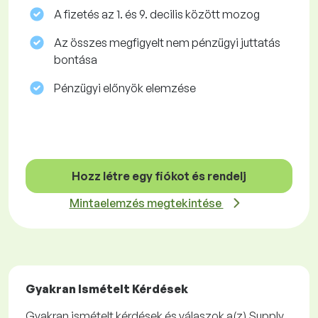
A fizetés az 1. és 9. decilis között mozog
Az összes megfigyelt nem pénzügyi juttatás
bontása
Pénzügyi előnyök elemzése
Hozz létre egy fiókot és rendelj
Mintaelemzés megtekintése
Gyakran Ismételt Kérdések
Gyakran ismételt kérdések és válaszok a(z) Supply