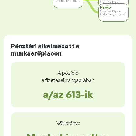
tudomány, kutatás
Oktatás, képzés,
tudomány, kutatás
Nevelő
Oktatás, képzés,
tudomány, kutatás
Pénztári alkalmazott a
munkaerőpiacon
A pozíció
a fizetések rangsorában
a/az 613-ik
Nők aránya