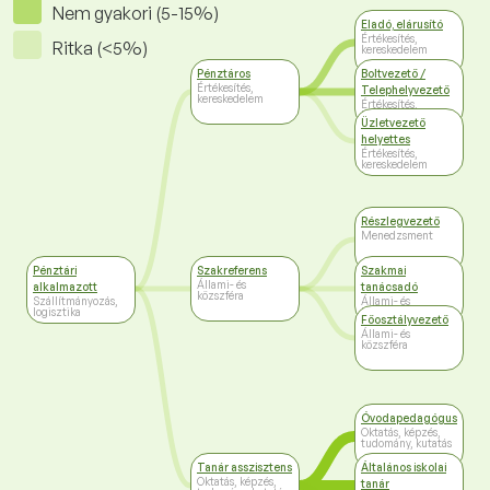
Nem gyakori (5-15%)
Eladó, elárusító
Értékesítés,
Ritka (<5%)
kereskedelem
Pénztáros
Boltvezető /
Értékesítés,
Telephelyvezető
kereskedelem
Értékesítés,
kereskedelem
Üzletvezető
helyettes
Értékesítés,
kereskedelem
Részlegvezető
Menedzsment
Pénztári
Szakreferens
Szakmai
Állami- és
alkalmazott
tanácsadó
közszféra
Szállítmányozás,
Állami- és
logisztika
közszféra
Főosztályvezető
Állami- és
közszféra
Óvodapedagógus
Oktatás, képzés,
tudomány, kutatás
Tanár asszisztens
Általános iskolai
Oktatás, képzés,
tanár