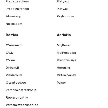
Práca za rohom
Platy.cz
Práce za rohem
Platy.sk
Atmoskop
Paylab.com
Nelisa.com
Baltics
Adriatic
CVonline.lt
MojPosao
CV.lv
MojPosao.ba
CV.ee
Vrabotuvanje
Dirbam.lt
Hercul.hr
Visidarbi.lv
Virtual Valley
Otsintood.ee
Pulser
Personaloatrankos.lt
Recruitment.lv
Varbamisteenused.ee