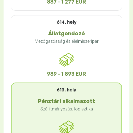
887 - 1 277 EUR
614. hely
Állatgondozó
Mezőgazdaság és élelmiszeripar
989 - 1 893 EUR
613. hely
Pénztári alkalmazott
Szállítmányozás, logisztika