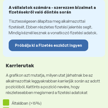
A vállalatok számára - szerezzen bizalmat a
fizetésekről való döntés során
Tisztességesen állapítsa meg alkalmazottai
fizetését. Ebben részletes fizetési jelentés segít.
Mindig kéznél lesznek a vonatkozó fizetési adatok.
Próbálja ki a Fizetés eszközt ingyen
Karrierutak
A grafikon azt mutatja, milyen utat járhatnak be az
alkalmazottak leggyakrabban karrierjük során az adott
pozícióból. Kattints a pozíció nevére, hogy
részletesebben megismerd a fizetési adatokat
Általában (>15%)