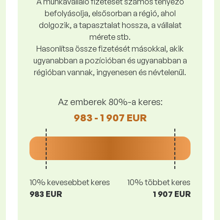
A munkavállaló fizetését számos tényező
befolyásolja, elsősorban a régió, ahol
dolgozik, a tapasztalat hossza, a vállalat
mérete stb.
Hasonlítsa össze fizetését másokkal, akik
ugyanabban a pozícióban és ugyanabban a
régióban vannak, ingyenesen és névtelenül.
Az emberek 80%-a keres:
983 - 1 907 EUR
10% kevesebbet keres
10% többet keres
983 EUR
1 907 EUR