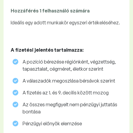
Hozzáférés 1 felhasználó számára
Ideális egy adott munkakör egyszeri értékeléséhez.
A fizetési jelentés tartalmazza:
A pozíció bérezése régiónként, végzettség,
tapasztalat, cégméret, életkor szerint
A válaszadók megoszlása ​​bérsávok szerint
A fizetés az 1. és 9. decilis között mozog
Az összes megfigyelt nem pénzügyi juttatás
bontása
Pénzügyi előnyök elemzése