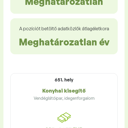
Meghatározatlan
A pozíciót betöltő adatközlők átlagéletkora
Meghatározatlan év
651. hely
Konyhai kisegítő
Vendéglátóipar, idegenforgalom