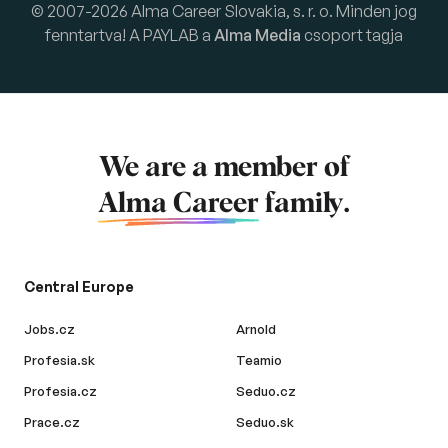
© 2007-2026 Alma Career Slovakia, s. r. o. Minden jog
fenntartva! A PAYLAB a
Alma Media
csoport tagja
We are a member of
Alma Career
family.
Central Europe
Jobs.cz
Arnold
Profesia.sk
Teamio
Profesia.cz
Seduo.cz
Prace.cz
Seduo.sk