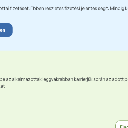
tai fizetését. Ebben részletes fizetési jelentés segít. Mindig 
yen
 be az alkalmazottak leggyakrabban karrierjük során az adott p
kat
Ela