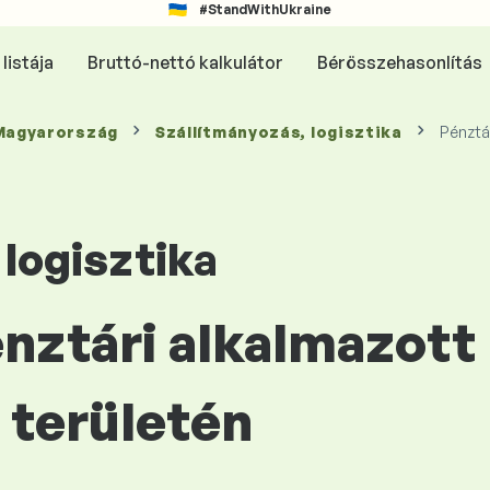
#StandWithUkraine
listája
Bruttó-nettó kalkulátor
Bérösszehasonlítás
 Magyarország
Szállítmányozás, logisztika
Pénztá
 logisztika
énztári alkalmazott
területén