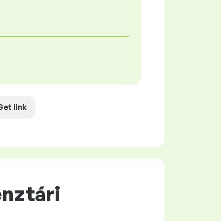
Get link
énztári