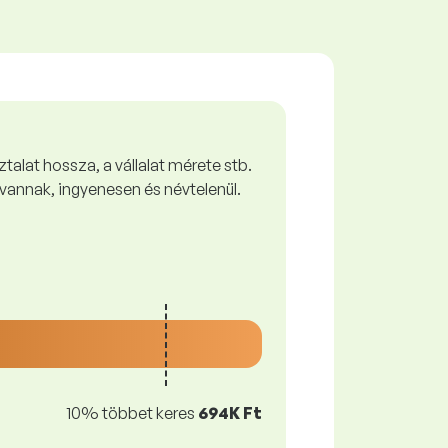
talat hossza, a vállalat mérete stb.
vannak, ingyenesen és névtelenül.
10% többet keres
694K Ft