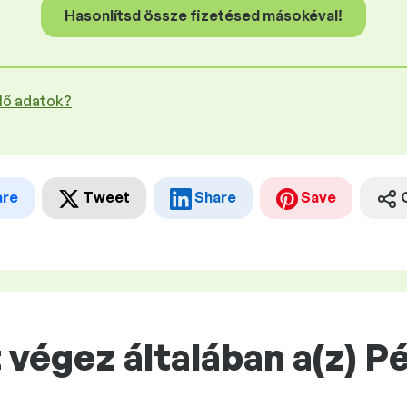
Hasonlítsd össze fizetésed másokéval!
plő adatok?
are
Tweet
Share
Save
végez általában a(z) P