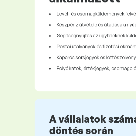
Levél- és csomagküldemények felvét
Készpénz átvétele és átadása a nyúj
Segítségnyújtás az ügyfeleknek kül
Postai utalványok és fizetési okmán
Kaparós sorsjegyek és lottószelvény
Folyóiratok, értékjegyek, csomagoló
A vállalatok számá
döntés során