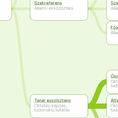
Szakreferens
Sza
Állami- és közszféra
Áll
Főo
Áll
Óv
Okt
tud
Tanár asszisztens
Ált
Oktatás, képzés,
Okt
tudomány, kutatás
tud