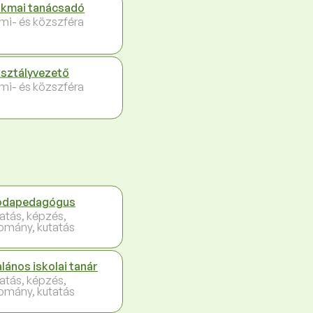
kmai tanácsadó
ami- és közszféra
sztályvezető
ami- és közszféra
odapedagógus
atás, képzés,
omány, kutatás
alános iskolai tanár
atás, képzés,
omány, kutatás