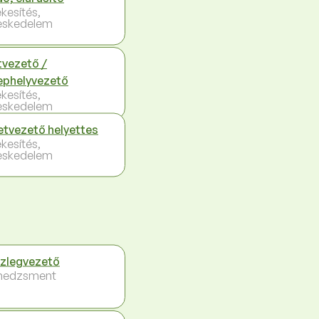
ékesítés,
eskedelem
tvezető /
ephelyvezető
ékesítés,
eskedelem
etvezető helyettes
ékesítés,
eskedelem
zlegvezető
nedzsment