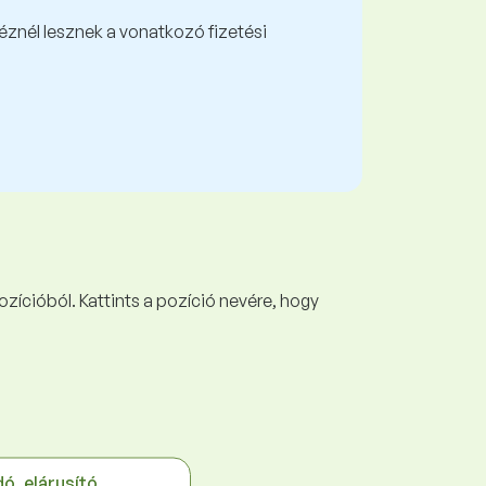
kéznél lesznek a vonatkozó fizetési
ozícióból. Kattints a pozíció nevére, hogy
dó, elárusító