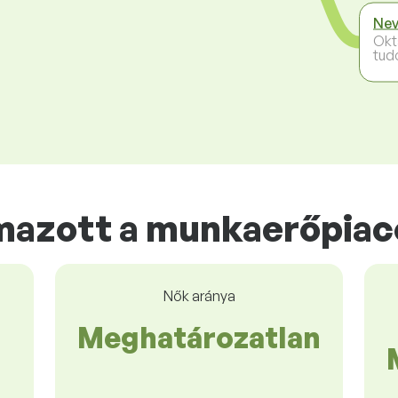
Nev
Okt
tud
lmazott a munkaerőpia
Nők aránya
Meghatározatlan