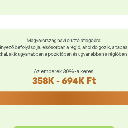
Magyarország havi bruttó átlagbére:
yező befolyásolja, elsősorban a régió, ahol dolgozik, a tapasz
kal, akik ugyanabban a pozícióban és ugyanabban a régióban 
Az emberek 80%-a keres:
358K - 694K Ft