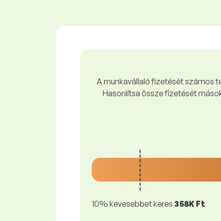
A munkavállaló fizetését számos tén
Hasonlítsa össze fizetését mások
10% kevesebbet keres
358K Ft