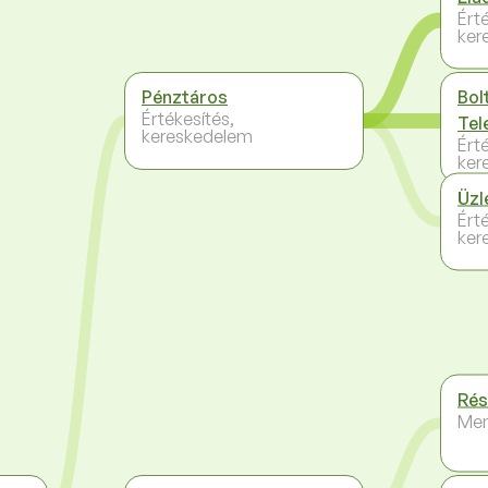
Ért
ker
Pénztáros
Bol
Értékesítés,
Tel
kereskedelem
Ért
ker
Üzl
Ért
ker
Rés
Me