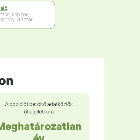
elő
atás, képzés,
omány, kutatás
con
A pozíciót betöltő adatközlők
átlagéletkora
Meghatározatlan
év