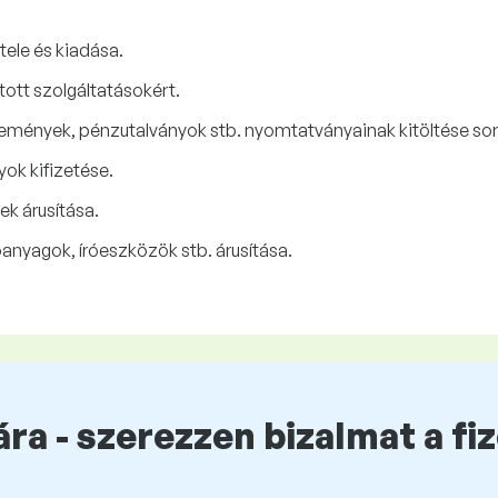
ele és kiadása.
tott szolgáltatásokért.
demények, pénzutalványok stb. nyomtatványainak kitöltése sor
yok kifizetése.
ek árusítása.
anyagok, íróeszközök stb. árusítása.
ra - szerezzen bizalmat a fi