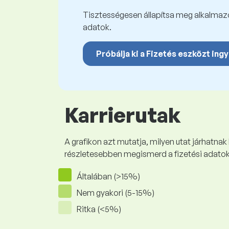
Tisztességesen állapítsa meg alkalmazot
adatok.
Próbálja ki a Fizetés eszközt ing
Karrierutak
A grafikon azt mutatja, milyen utat járhatnak
részletesebben megismerd a fizetési adato
Általában (>15%)
Nem gyakori (5-15%)
Ritka (<5%)