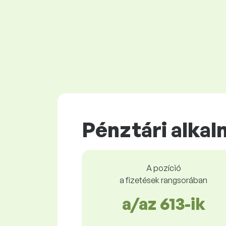
Pénztári alka
A pozíció
a fizetések rangsorában
a/az 613-ik