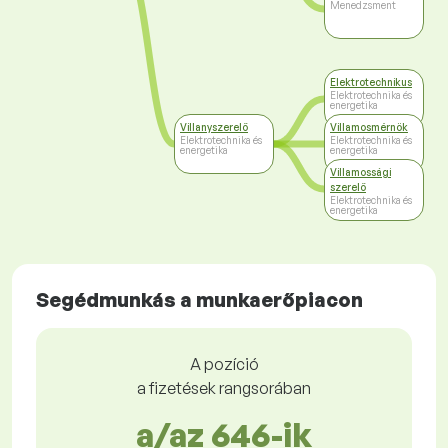
Menedzsment
Elektrotechnikus
Elektrotechnika és
energetika
Villanyszerelő
Villamosmérnök
Elektrotechnika és
Elektrotechnika és
energetika
energetika
Villamossági
szerelő
Elektrotechnika és
energetika
Segédmunkás a munkaerőpiacon
A pozíció
a fizetések rangsorában
a/az 646-ik