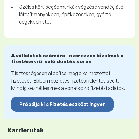
Széles körű segédmunkák végzése vendéglátó
létesítményekben, építkezéseken, gyártó
cégekben stb.
A vállalatok számára - szerezzen bizalmat a
fizetésekről való döntés során
Tisztességesen állapítsa meg alkalmazottai
fizetését. Ebben részletes fizetési jelentés segít.
Mindig kéznél lesznek a vonatkozó fizetési adatok.
Próbálja ki a Fizetés eszközt ingyen
Karrierutak