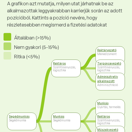
A grafikon azt mutatja, milyen utat járhatnak be az
alkalmazottak leggyakrabban karrierjük során az adott
pozícióból. Kattints a pozíció nevére, hogy
részletesebben megismerd a fizetési adatokat
Általában (>15%)
Nem gyakori (5-15%)
Raktárvezető
Menedzsment
Ritka (<5%)
Raktáros
Targoncavezető
Szállítmányozás,
Szállítmányozás,
logisztika
logisztika
Adminisztratív
alkalmazott
Adminisztráció
Munkás
Gyártás, termelés
Segédmunkás
Munkás
Raktáros
Segédmunka
Segédmunka
Szállítmányozás,
logisztika
Műszakvezető