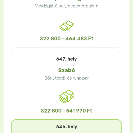
Vendéglátóipar, idegenforgalom
322 800 - 464 483 Ft
647. hely
Szabó
Bőr-, textil- és ruhaipar
322 800 - 541 970 Ft
646. hely