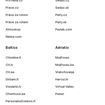
Profesia.cz
Seduo.cz
Prace.cz
Seduo.sk
Práca za rohom
Platy.cz
Práce za rohem
Platy.sk
Atmoskop
Paylab.com
Nelisa.com
Baltics
Adriatic
CVonline.lt
MojPosao
CV.lv
MojPosao.ba
CV.ee
Vrabotuvanje
Dirbam.lt
Hercul.hr
Visidarbi.lv
Virtual Valley
Otsintood.ee
Pulser
Personaloatrankos.lt