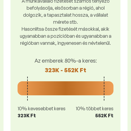
A munkavállaló fizetését számos tényező
befolyásolja, elsősorban a régió, ahol
dolgozik, a tapasztalat hossza, a vállalat
mérete stb.
Hasonlítsa össze fizetését másokkal, akik
ugyanabban a pozícióban és ugyanabban a
régióban vannak, ingyenesen és névtelenül.
Az emberek 80%-a keres:
323K - 552K Ft
10% kevesebbet keres
10% többet keres
323K Ft
552K Ft