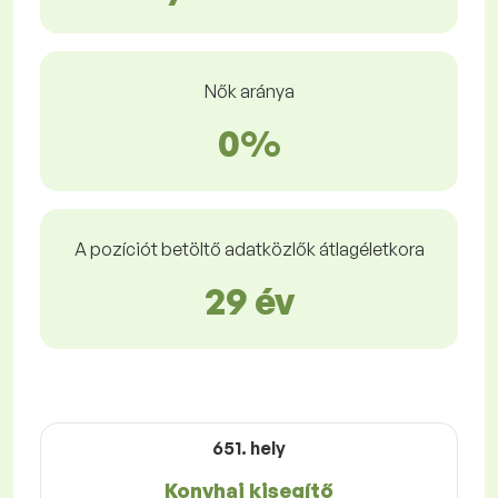
Nők aránya
0%
A pozíciót betöltő adatközlők átlagéletkora
29 év
651. hely
Konyhai kisegítő