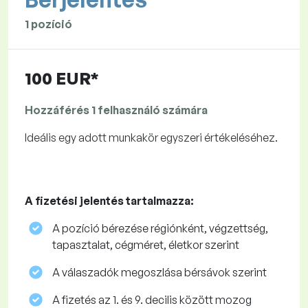
1 pozíció
100 EUR*
Hozzáférés 1 felhasználó számára
Ideális egy adott munkakör egyszeri értékeléséhez.
A fizetési jelentés tartalmazza:
A pozíció bérezése régiónként, végzettség,
tapasztalat, cégméret, életkor szerint
A válaszadók megoszlása ​​bérsávok szerint
A fizetés az 1. és 9. decilis között mozog