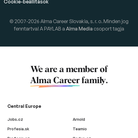
Cookie-beállítások
© 2007-2026 Alma Career Slovakia, s. r. o. Minden jog
fenntartva! A PAYLAB a
Alma Media
csoport tagja
We are a member of
Alma Career
family.
Central Europe
Jobs.cz
Arnold
Profesia.sk
Teamio