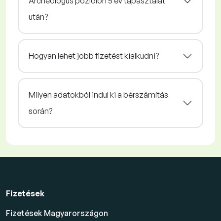
Archeológus pozíción 5 év tapasztalat
után?
Hogyan lehet jobb fizetést kialkudni?
Milyen adatokból indul ki a bérszámítás
során?
Fizetések
Fizetések Magyarországon