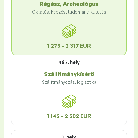
Régész, Archeológus
Oktatás, képzés, tudomány, kutatás
1 275 - 2 317 EUR
487. hely
Szállítmánykísérő
Szállítmányozás, logisztika
1 142 - 2 502 EUR
1. hely