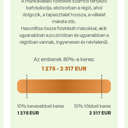
A munkavállaló fizetését számos tényező
befolyásolja, elsősorban a régió, ahol
dolgozik, a tapasztalat hossza, a vállalat
mérete stb.
Hasonlítsa össze fizetését másokkal, akik
ugyanabban a pozícióban és ugyanabban a
régióban vannak, ingyenesen és névtelenül.
Az emberek 80%-a keres:
1 275 - 2 317 EUR
10% kevesebbet keres
10% többet keres
1 275 EUR
2 317 EUR