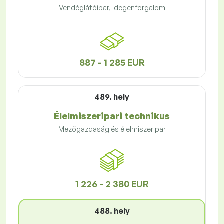
Vendéglátóipar, idegenforgalom
887 - 1 285 EUR
489. hely
Élelmiszeripari technikus
Mezőgazdaság és élelmiszeripar
1 226 - 2 380 EUR
488. hely