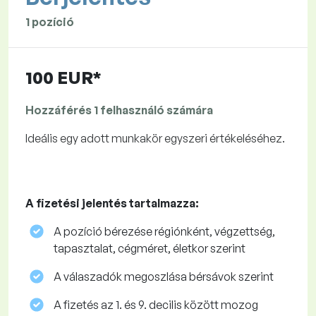
1 pozíció
100 EUR*
Hozzáférés 1 felhasználó számára
Ideális egy adott munkakör egyszeri értékeléséhez.
A fizetési jelentés tartalmazza:
A pozíció bérezése régiónként, végzettség,
tapasztalat, cégméret, életkor szerint
A válaszadók megoszlása ​​bérsávok szerint
A fizetés az 1. és 9. decilis között mozog