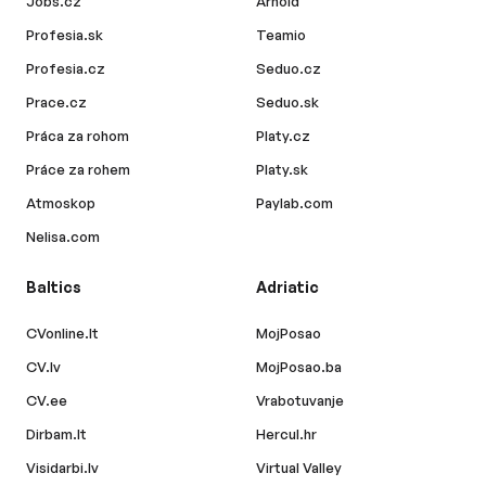
Jobs.cz
Arnold
Profesia.sk
Teamio
Profesia.cz
Seduo.cz
Prace.cz
Seduo.sk
Práca za rohom
Platy.cz
Práce za rohem
Platy.sk
Atmoskop
Paylab.com
Nelisa.com
Baltics
Adriatic
CVonline.lt
MojPosao
CV.lv
MojPosao.ba
CV.ee
Vrabotuvanje
Dirbam.lt
Hercul.hr
Visidarbi.lv
Virtual Valley