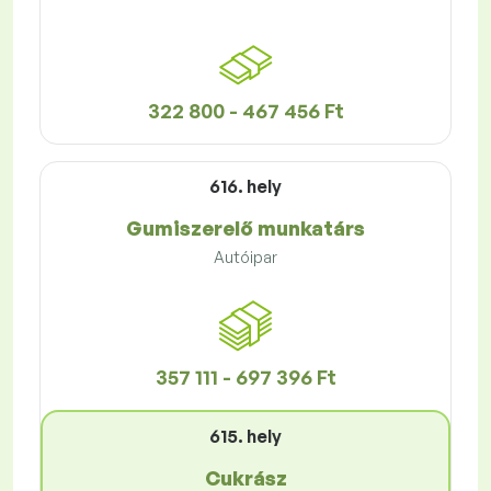
322 800 - 467 456 Ft
616. hely
Gumiszerelő munkatárs
Autóipar
357 111 - 697 396 Ft
615. hely
Cukrász