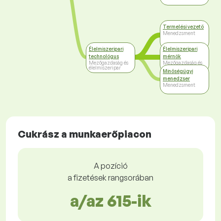
Termelési vezető
Menedzsment
Élelmiszeripari
Élelmiszeripari
technológus
mérnök
Mezőgazdaság és
Mezőgazdaság és
élelmiszeripar
élelmiszeripar
Minőségügyi
menedzser
Menedzsment
Cukrász a munkaerőpiacon
A pozíció
a fizetések rangsorában
a/az 615-ik