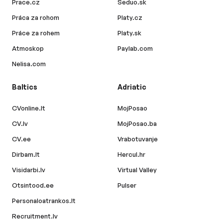
Prace.cz
Seduo.sk
Práca za rohom
Platy.cz
Práce za rohem
Platy.sk
Atmoskop
Paylab.com
Nelisa.com
Baltics
Adriatic
CVonline.lt
MojPosao
CV.lv
MojPosao.ba
CV.ee
Vrabotuvanje
Dirbam.lt
Hercul.hr
Visidarbi.lv
Virtual Valley
Otsintood.ee
Pulser
Personaloatrankos.lt
Recruitment.lv