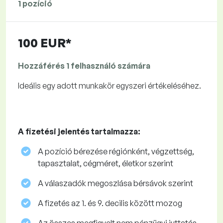
1 pozíció
100 EUR*
Hozzáférés 1 felhasználó számára
Ideális egy adott munkakör egyszeri értékeléséhez.
A fizetési jelentés tartalmazza:
A pozíció bérezése régiónként, végzettség,
tapasztalat, cégméret, életkor szerint
A válaszadók megoszlása ​​bérsávok szerint
A fizetés az 1. és 9. decilis között mozog