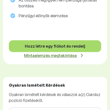
Az összes megfigyelt nem pénzügyi juttatás
bontása
Pénzügyi előnyök elemzése
Hozz létre egy fiókot és rendelj
Mintaelemzés megtekintése
Gyakran Ismételt Kérdések
Gyakran ismételt kérdések és válaszok a(z) Cukrász
pozíció fizetéséről.