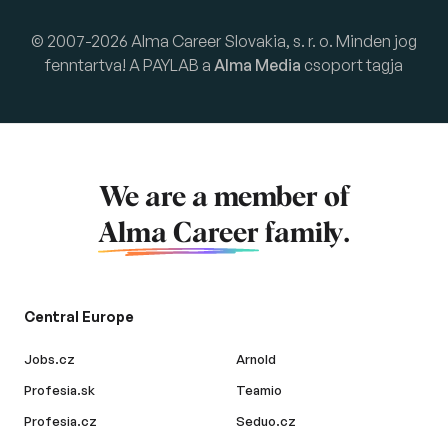
© 2007-2026 Alma Career Slovakia, s. r. o. Minden jog
fenntartva! A PAYLAB a
Alma Media
csoport tagja
We are a member of
Alma Career
family.
Central Europe
Jobs.cz
Arnold
Profesia.sk
Teamio
Profesia.cz
Seduo.cz