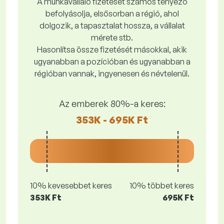
A munkavállaló fizetését számos tényező
befolyásolja, elsősorban a régió, ahol
dolgozik, a tapasztalat hossza, a vállalat
mérete stb.
Hasonlítsa össze fizetését másokkal, akik
ugyanabban a pozícióban és ugyanabban a
régióban vannak, ingyenesen és névtelenül.
Az emberek 80%-a keres:
353K - 695K Ft
10% kevesebbet keres
10% többet keres
353K Ft
695K Ft