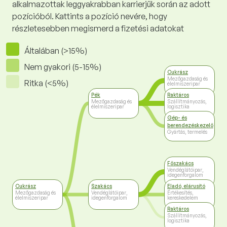
alkalmazottak leggyakrabban karrierjük során az adott
pozícióból. Kattints a pozíció nevére, hogy
részletesebben megismerd a fizetési adatokat
Általában (>15%)
Nem gyakori (5-15%)
Cukrász
Mezőgazdaság és
Ritka (<5%)
élelmiszeripar
Pék
Raktáros
Mezőgazdaság és
Szállítmányozás,
élelmiszeripar
logisztika
Gép- és
berendezéskezelő
Gyártás, termelés
Főszakács
Vendéglátóipar,
idegenforgalom
Cukrász
Szakács
Eladó, elárusító
Mezőgazdaság és
Vendéglátóipar,
Értékesítés,
élelmiszeripar
idegenforgalom
kereskedelem
Raktáros
Szállítmányozás,
logisztika