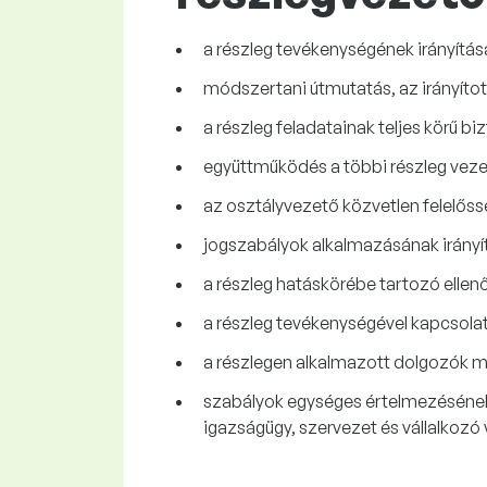
a részleg tevékenységének irányítás
módszertani útmutatás, az irányíto
a részleg feladatainak teljes körű bi
együttműködés a többi részleg veze
az osztályvezető közvetlen felelős
jogszabályok alkalmazásának irányít
a részleg hatáskörébe tartozó elle
a részleg tevékenységével kapcsola
a részlegen alkalmazott dolgozók mu
szabályok egységes értelmezésének 
igazságügy, szervezet és vállalkoz