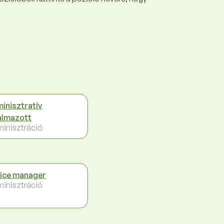
inisztratív
almazott
inisztráció
ice manager
inisztráció