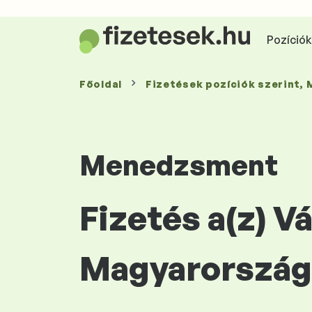
Pozíciók 
Főoldal
Fizetések
pozíciók szerint
,
Menedzsment
Fizetés a(z) V
Magyarország 