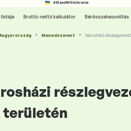
#StandWithUkraine
listája
Bruttó-nettó kalkulátor
Bérösszehasonlítás
 Magyarország
Menedzsment
Városházi részlegvezet
árosházi részlegvez
területén