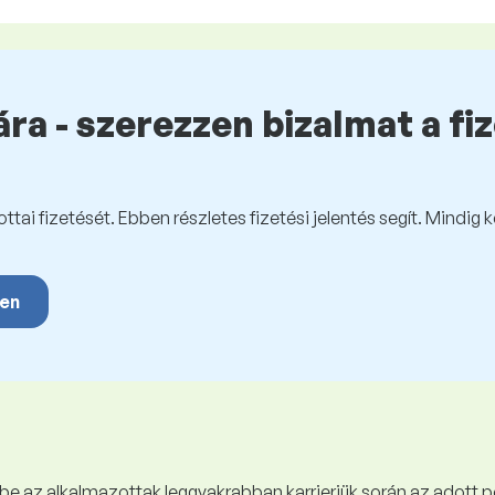
ra - szerezzen bizalmat a fi
tai fizetését. Ebben részletes fizetési jelentés segít. Mindig 
yen
 be az alkalmazottak leggyakrabban karrierjük során az adott p