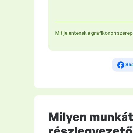
Mit jelentenek a grafikonon szere
Sh
Milyen munkát 
részlegvezető