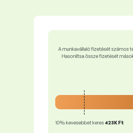
A munkavállaló fizetését számos tén
Hasonlítsa össze fizetését mások
10% kevesebbet keres
423K Ft