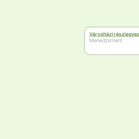
Városházi részlegve
Menedzsment