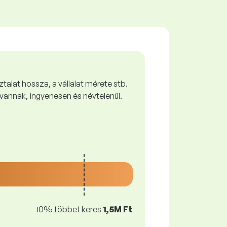
talat hossza, a vállalat mérete stb.
vannak, ingyenesen és névtelenül.
10% többet keres
1,5M Ft