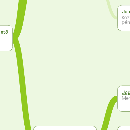
Jun
Köz
pén
zető
Jog
Me