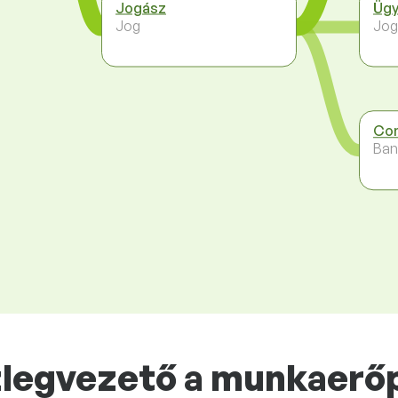
Jogász
Ügy
Jog
Jog
Com
Ban
zlegvezető a munkaerő