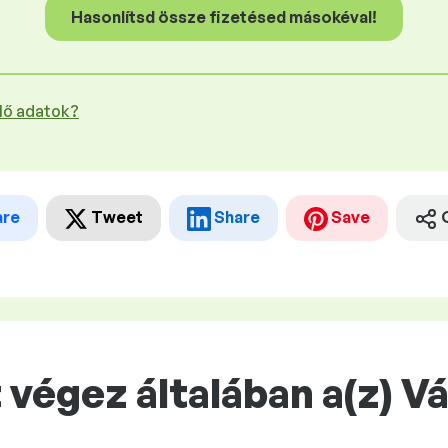
Hasonlítsd össze fizetésed másokéval!
plő adatok?
are
Tweet
Share
Save
végez általában a(z) V