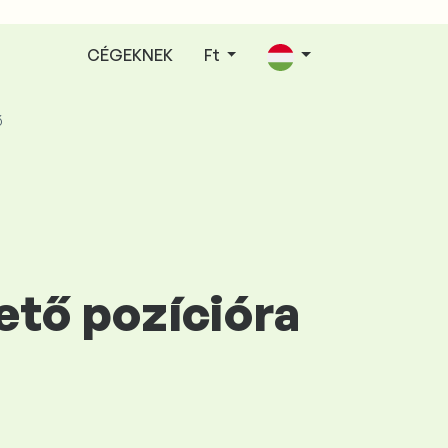
CÉGEKNEK
Ft
ő
ető pozícióra