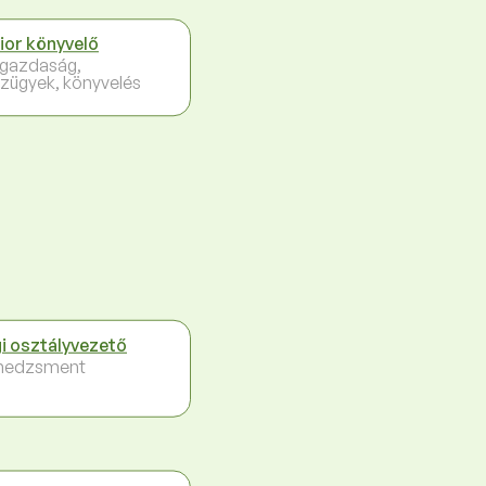
ior könyvelő
gazdaság,
zügyek, könyvelés
i osztályvezető
nedzsment