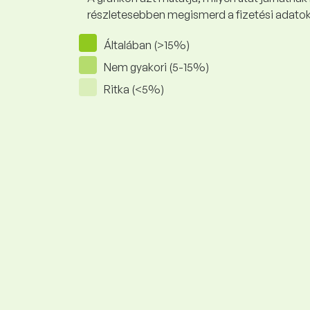
részletesebben megismerd a fizetési adato
Általában (>15%)
Nem gyakori (5-15%)
Ritka (<5%)