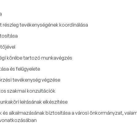
a
tt részleg tevékenységének koordinálása
ztosítása
tőjével
ségi körébe tartozó munkavégzés
ása és felügyelete
nőrzési tevékenység végzése
tos szakmai konzultációk
nkaköri leírásának elkészítése
és alkalmazásának biztosítása a városi önkormányzat, valamin
ó vonatkozásában