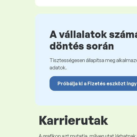
A vállalatok számá
döntés során
Tisztességesen állapítsa meg alkalmazot
adatok.
Próbálja ki a Fizetés eszközt ing
Karrierutak
A grafikon azt mutatja, milyen utat járhatnak