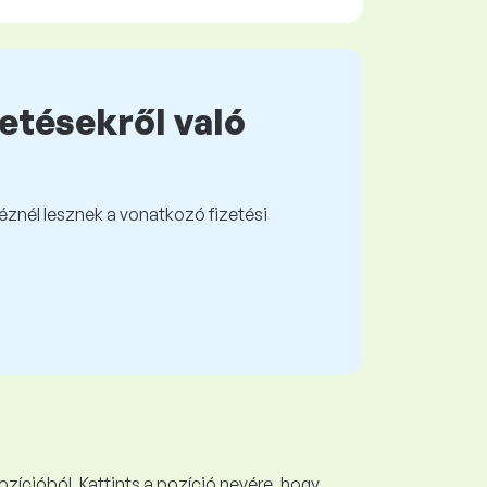
zetésekről való
kéznél lesznek a vonatkozó fizetési
ozícióból. Kattints a pozíció nevére, hogy