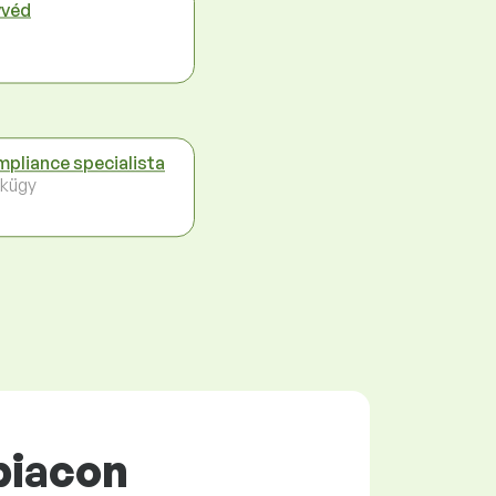
véd
pliance specialista
kügy
piacon