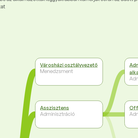
kat
Városházi osztályvezető
Adm
Menedzsment
alk
Adm
Asszisztens
Off
Adminisztráció
Adm