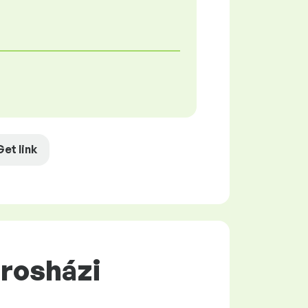
Get link
árosházi