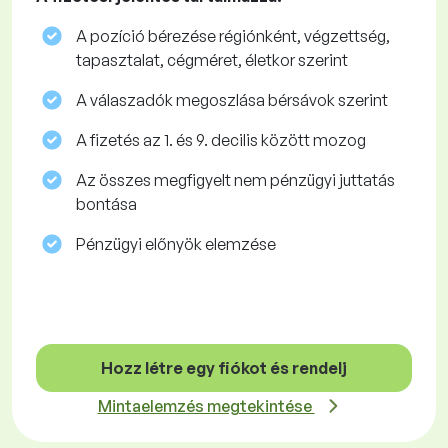
A pozíció bérezése régiónként, végzettség,
tapasztalat, cégméret, életkor szerint
A válaszadók megoszlása ​​bérsávok szerint
A fizetés az 1. és 9. decilis között mozog
Az összes megfigyelt nem pénzügyi juttatás
bontása
Pénzügyi előnyök elemzése
Hozz létre egy fiókot és rendelj
Mintaelemzés megtekintése