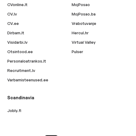
CVonline.lt
MojPosao
CV.lv
MojPosao.ba
CV.ee
Vrabotuvanje
Dirbam.lt
Hercul.hr
Visidarbi.lv
Virtual Valley
Otsintood.ee
Pulser
Personaloatrankos.lt
Recruitment.lv
Varbamisteenused.ee
Scandinavia
Jobly.fi