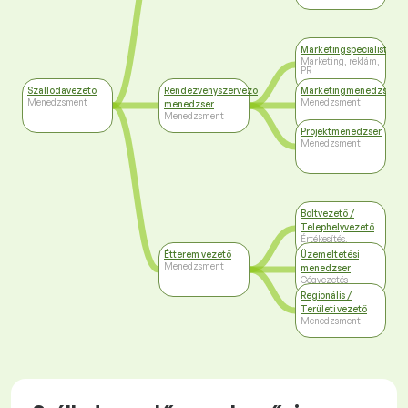
Marketingspecialista
Marketing, reklám,
PR
Szállodavezető
Rendezvényszervező
Marketingmenedzser
Menedzsment
Menedzsment
menedzser
Menedzsment
Projektmenedzser
Menedzsment
Boltvezető /
Telephelyvezető
Értékesítés,
kereskedelem
Étterem vezető
Üzemeltetési
Menedzsment
menedzser
Cégvezetés
Regionális /
Területi vezető
Menedzsment