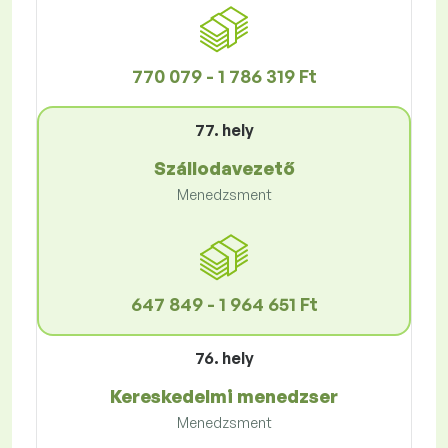
770 079 - 1 786 319 Ft
77. hely
Szállodavezető
Menedzsment
647 849 - 1 964 651 Ft
76. hely
Kereskedelmi menedzser
Menedzsment