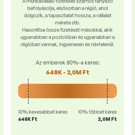
A munkavállaló fizetését számos tényező
befolyásolja, elsősorban a régió, ahol
dolgozik, a tapasztalat hossza, a vállalat
mérete stb.
Hasonlítsa össze fizetését másokkal, akik
ugyanabban a pozícióban és ugyanabban a
régióban vannak, ingyenesen és névtelenül.
Az emberek 80%-a keres:
648K - 2,0M Ft
10% kevesebbet keres
10% többet keres
648K Ft
2,0M Ft