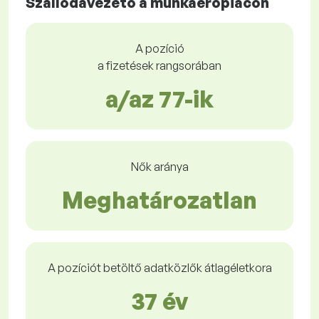
Szállodavezető a munkaerőpiacon
A pozíció
a fizetések rangsorában
a/az 77-ik
Nők aránya
Meghatározatlan
A pozíciót betöltő adatközlők átlagéletkora
37 év