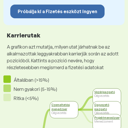
Próbálja ki a Fizetés eszközt ingyen
Karrierutak
A grafikon azt mutatja, milyen utat járhatnak be az
alkalmazottak leggyakrabban karrierjük során az adott
pozícióból. Kattints a pozíció nevére, hogy
részletesebben megismerd a fizetési adatokat
Általában (>15%)
Nem gyakori (5-15%)
Vezérigazgató
Cégvezetés
Ritka (<5%)
Üzemeltetési
Ügyvezető
menedzser
igazgató
Cégvezetés
Cégvezetés
Projektmenedzser
Menedzsment