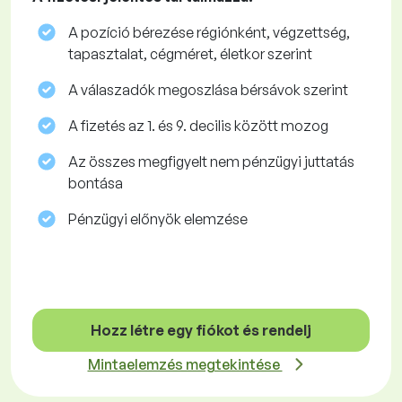
A pozíció bérezése régiónként, végzettség,
tapasztalat, cégméret, életkor szerint
A válaszadók megoszlása ​​bérsávok szerint
A fizetés az 1. és 9. decilis között mozog
Az összes megfigyelt nem pénzügyi juttatás
bontása
Pénzügyi előnyök elemzése
Hozz létre egy fiókot és rendelj
Mintaelemzés megtekintése