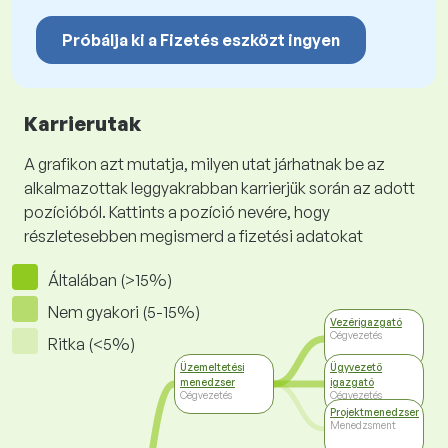
Próbálja ki a Fizetés eszközt ingyen
Karrierutak
A grafikon azt mutatja, milyen utat járhatnak be az
alkalmazottak leggyakrabban karrierjük során az adott
pozícióból. Kattints a pozíció nevére, hogy
részletesebben megismerd a fizetési adatokat
Általában (>15%)
Nem gyakori (5-15%)
Vezérigazgató
Cégvezetés
Ritka (<5%)
Üzemeltetési
Ügyvezető
menedzser
igazgató
Cégvezetés
Cégvezetés
Projektmenedzser
Menedzsment