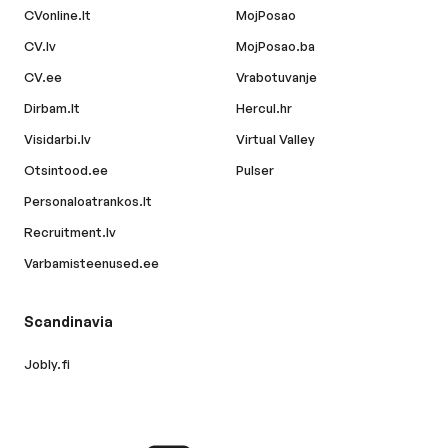
CVonline.lt
MojPosao
CV.lv
MojPosao.ba
CV.ee
Vrabotuvanje
Dirbam.lt
Hercul.hr
Visidarbi.lv
Virtual Valley
Otsintood.ee
Pulser
Personaloatrankos.lt
Recruitment.lv
Varbamisteenused.ee
Scandinavia
Jobly.fi