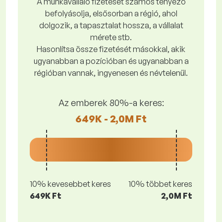
A munkavállaló fizetését számos tényező
befolyásolja, elsősorban a régió, ahol
dolgozik, a tapasztalat hossza, a vállalat
mérete stb.
Hasonlítsa össze fizetését másokkal, akik
ugyanabban a pozícióban és ugyanabban a
régióban vannak, ingyenesen és névtelenül.
Az emberek 80%-a keres:
649K - 2,0M Ft
10% kevesebbet keres
10% többet keres
649K Ft
2,0M Ft