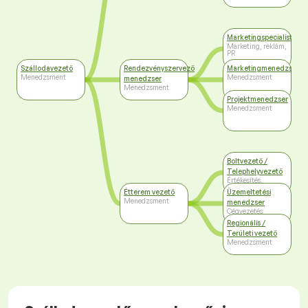
Marketingspecialista
Marketing, reklám,
PR
Szállodavezető
Rendezvényszervező
Marketingmenedzser
Menedzsment
Menedzsment
menedzser
Menedzsment
Projektmenedzser
Menedzsment
Boltvezető /
Telephelyvezető
Értékesítés,
kereskedelem
Étterem vezető
Üzemeltetési
Menedzsment
menedzser
Cégvezetés
Regionális /
Területi vezető
Menedzsment