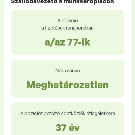
Szállodavezető a munkaerőpiacon
A pozíció
a fizetések rangsorában
a/az 77-ik
Nők aránya
Meghatározatlan
A pozíciót betöltő adatközlők átlagéletkora
37 év