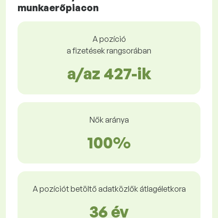
munkaerőpiacon
A pozíció
a fizetések rangsorában
a/az 427-ik
Nők aránya
100%
A pozíciót betöltő adatközlők átlagéletkora
36 év