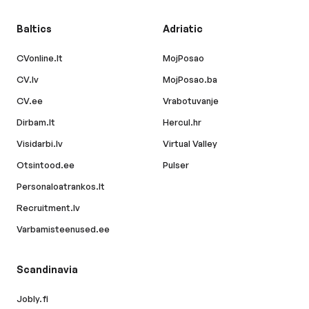
Baltics
Adriatic
CVonline.lt
MojPosao
CV.lv
MojPosao.ba
CV.ee
Vrabotuvanje
Dirbam.lt
Hercul.hr
Visidarbi.lv
Virtual Valley
Otsintood.ee
Pulser
Personaloatrankos.lt
Recruitment.lv
Varbamisteenused.ee
Scandinavia
Jobly.fi