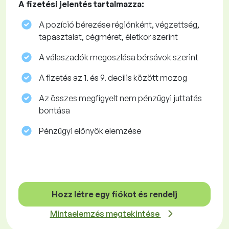
A fizetési jelentés tartalmazza:
A pozíció bérezése régiónként, végzettség,
tapasztalat, cégméret, életkor szerint
A válaszadók megoszlása ​​bérsávok szerint
A fizetés az 1. és 9. decilis között mozog
Az összes megfigyelt nem pénzügyi juttatás
bontása
Pénzügyi előnyök elemzése
Hozz létre egy fiókot és rendelj
Mintaelemzés megtekintése