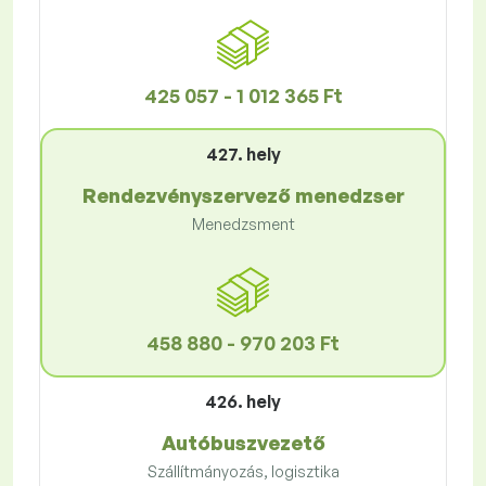
425 057 - 1 012 365 Ft
427. hely
Rendezvényszervező menedzser
Menedzsment
458 880 - 970 203 Ft
426. hely
Autóbuszvezető
Szállítmányozás, logisztika