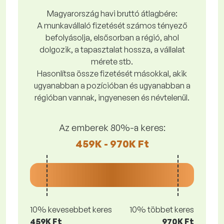
Magyarország havi bruttó átlagbére:
A munkavállaló fizetését számos tényező
befolyásolja, elsősorban a régió, ahol
dolgozik, a tapasztalat hossza, a vállalat
mérete stb.
Hasonlítsa össze fizetését másokkal, akik
ugyanabban a pozícióban és ugyanabban a
régióban vannak, ingyenesen és névtelenül.
Az emberek 80%-a keres:
459K - 970K Ft
10% kevesebbet keres
10% többet keres
459K Ft
970K Ft