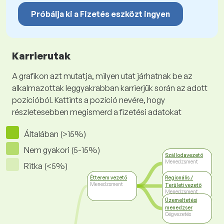
Próbálja ki a Fizetés eszközt ingyen
Karrierutak
A grafikon azt mutatja, milyen utat járhatnak be az
alkalmazottak leggyakrabban karrierjük során az adott
pozícióból. Kattints a pozíció nevére, hogy
részletesebben megismerd a fizetési adatokat
Általában (>15%)
Nem gyakori (5-15%)
Szállodavezető
Menedzsment
Ritka (<5%)
Étterem vezető
Regionális /
Menedzsment
Területi vezető
Menedzsment
Üzemeltetési
menedzser
Cégvezetés