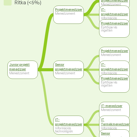
projektmenedzser
Ritka (<5%)
Menedzsment
Projektmenedzser
IT-
Menedzsment
projektmenedzser
Információs
technológiák
Projektmenedzser
Építőipar és
ingatlan
Projektmenedzser
Menedzsment
Junior projekt
Senior
IT-
menedzser
projektmenedzser
projektmenedzser
Menedzsment
Menedzsment
Információs
technológiák
Projektmenedzser
Építőipar és
ingatlan
IT-menedzser
Menedzsment
IT-
IT
projektmenedzser
Termékmenedzser
Információs
Információs
technológiák
technológiák
Senior