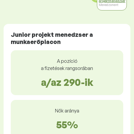
projektmenedzser
Menedzsment
Junior projekt menedzser a
munkaerőpiacon
A pozíció
a fizetések rangsorában
a/az 290-ik
Nők aránya
55%