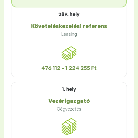
289. hely
Követeléskezelési referens
Leasing
476 112 - 1 224 255 Ft
1. hely
Vezérigazgató
Cégvezetés