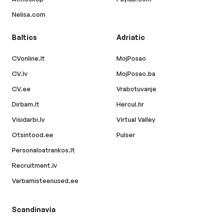
Nelisa.com
Baltics
Adriatic
CVonline.lt
MojPosao
CV.lv
MojPosao.ba
CV.ee
Vrabotuvanje
Dirbam.lt
Hercul.hr
Visidarbi.lv
Virtual Valley
Otsintood.ee
Pulser
Personaloatrankos.lt
Recruitment.lv
Varbamisteenused.ee
Scandinavia