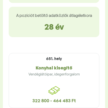
A pozíciót betöltő adatközlők átlagéletkora
28 év
651. hely
Konyhai kisegítő
Vendéglátóipar, idegenforgalom
322 800 - 464 483 Ft