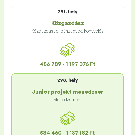
291. hely
Közgazdász
Közgazdaság, pénzügyek, könyvelés
486 789 - 1 197 076 Ft
290. hely
Junior projekt menedzser
Menedzsment
534 460 - 1 137 182 Ft