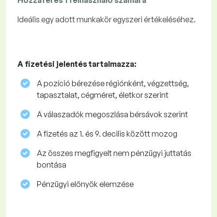
Hozzáférés 1 felhasználó számára
Ideális egy adott munkakör egyszeri értékeléséhez.
A fizetési jelentés tartalmazza:
A pozíció bérezése régiónként, végzettség,
tapasztalat, cégméret, életkor szerint
A válaszadók megoszlása ​​bérsávok szerint
A fizetés az 1. és 9. decilis között mozog
Az összes megfigyelt nem pénzügyi juttatás
bontása
Pénzügyi előnyök elemzése