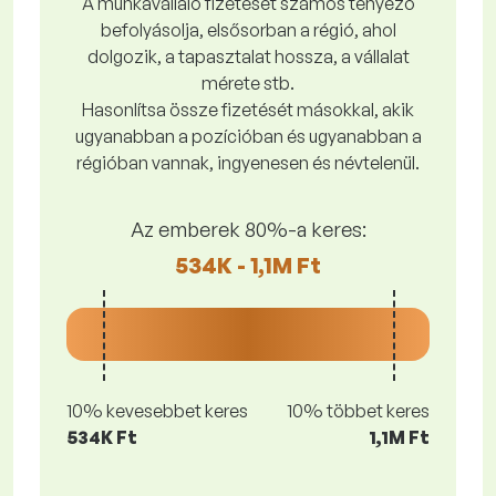
A munkavállaló fizetését számos tényező
befolyásolja, elsősorban a régió, ahol
dolgozik, a tapasztalat hossza, a vállalat
mérete stb.
Hasonlítsa össze fizetését másokkal, akik
ugyanabban a pozícióban és ugyanabban a
régióban vannak, ingyenesen és névtelenül.
Az emberek 80%-a keres:
534K - 1,1M Ft
10% kevesebbet keres
10% többet keres
534K Ft
1,1M Ft