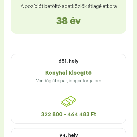
A pozíciót betöltő adatközlők átlagéletkora
38 év
651. hely
Konyhai kisegítő
Vendéglátóipar, idegenforgalom
322 800 - 464 483 Ft
94. hely