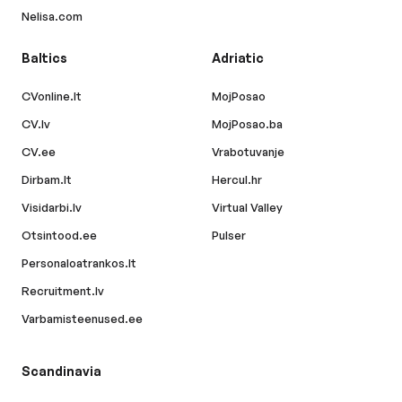
Nelisa.com
Baltics
Adriatic
CVonline.lt
MojPosao
CV.lv
MojPosao.ba
CV.ee
Vrabotuvanje
Dirbam.lt
Hercul.hr
Visidarbi.lv
Virtual Valley
Otsintood.ee
Pulser
Personaloatrankos.lt
Recruitment.lv
Varbamisteenused.ee
Scandinavia