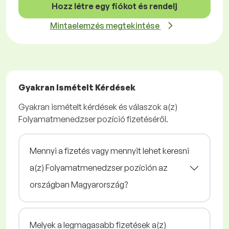
Hozz létre egy fiókot és rendelj
Mintaelemzés megtekintése
Gyakran Ismételt Kérdések
Gyakran ismételt kérdések és válaszok a(z)
Folyamatmenedzser pozíció fizetéséről.
Mennyi a fizetés vagy mennyit lehet keresni
a(z) Folyamatmenedzser pozíción az
országban Magyarország?
Melyek a legmagasabb fizetések a(z)