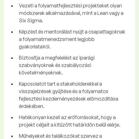
Vezeti a folyamatfejlesztési projekteket olyan
módszerek alkalmazásával, mint a Lean vagy a
Six Sigma.
Képzést és mentorálást nyújt a csapattagoknak
a folyamatmenedzsment legjobb
gyakorlatairól.
Biztosítja a megfelelést az iparági
szabványoknak és szabályozási
követelményeknek.
Kapcsolatot tart a stakeholderekkel a
visszajelzések gyűjtése és a folyamatos
fejlesztési kezdeményezések előmozdítása
érdekében.
Hatékonyan kezeli az erőforrásokat, hogy a
projekt céljait a kitűzött határidőn belül elérje.
Műhelyeket és találkozókat szervez a