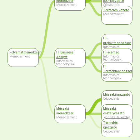
menedzser
ISO-igazgató
Menedzsment
Cégvezetés
Termelési vezető
Menedzsment
IT-
projektmenedzser
Információs
technológiák
Folyamatmenedzser
IT Business
IT-elemző
Menedzsment
Információs
Analyst
technológiák
Információs
technológiák
IT
Termékmenedzser
Információs
technológiák
Műszaki igazgató
Cégvezetés
Műszaki
Műszaki
menedzser
osztályvezető
Menedzsment
Technika, fejlesztés
Termelési
igazgató
Cégvezetés