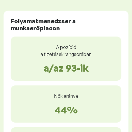
Folyamatmenedzser a
munkaerőpiacon
A pozíció
a fizetések rangsorában
a/az 93-ik
Nők aránya
44%