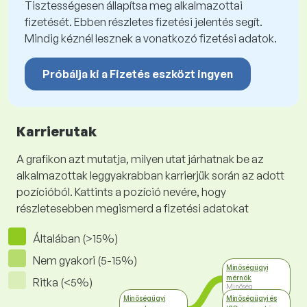
Tisztességesen állapítsa meg alkalmazottai
fizetését. Ebben részletes fizetési jelentés segít.
Mindig kéznél lesznek a vonatkozó fizetési adatok.
Próbálja ki a Fizetés eszközt ingyen
Karrierutak
A grafikon azt mutatja, milyen utat járhatnak be az
alkalmazottak leggyakrabban karrierjük során az adott
pozícióból. Kattints a pozíció nevére, hogy
részletesebben megismerd a fizetési adatokat
Általában (>15%)
Nem gyakori (5-15%)
Minőségügyi
mérnök
Ritka (<5%)
Minőség
menedzsment
Minőségügyi
Minőségügyi és