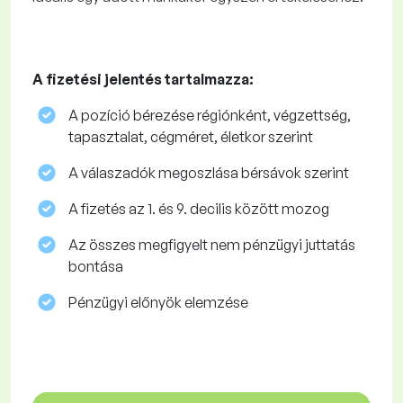
A fizetési jelentés tartalmazza:
A pozíció bérezése régiónként, végzettség,
tapasztalat, cégméret, életkor szerint
A válaszadók megoszlása ​​bérsávok szerint
A fizetés az 1. és 9. decilis között mozog
Az összes megfigyelt nem pénzügyi juttatás
bontása
Pénzügyi előnyök elemzése