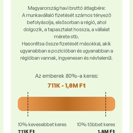
Magyarország havi bruttó átlagbére:
A munkavállaló fizetését számos tényező
befolyásolja, elsősorban a régió, ahol
dolgozik, a tapasztalat hossza, a vállalat
mérete stb.
Hasonlítsa össze fizetését másokkal, akik
ugyanabban a pozícióban és ugyanabban a
régióban vannak, ingyenesen és névtelenül.
Az emberek 80%-a keres:
711K - 1,8M Ft
10% kevesebbet keres
10% többet keres
711K Ft
1,8M Ft