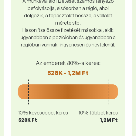
A munkavállaló fizetését számos tényező
befolyásolja, elsősorban a régió, ahol
dolgozik, a tapasztalat hossza, a vállalat
mérete stb.
Hasonlítsa össze fizetését másokkal, akik
ugyanabban a pozícióban és ugyanabban a
régióban vannak, ingyenesen és névtelenül.
Az emberek 80%-a keres:
528K - 1,2M Ft
10% kevesebbet keres
10% többet keres
528K Ft
1,2M Ft