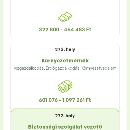
322 800 - 464 483 Ft
273. hely
Környezetmérnök
Vízgazdálkodás, Erdőgazdálkodás, Környezetvédelem
601 076 - 1 097 261 Ft
272. hely
Biztonsági szolgálat vezető