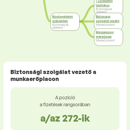
Tűzvédelmi
technikus
Biztonság és
védelem
Munkavédelmi
Biztonsági
szakember
szolgálat vezető
Biztonság és
Menedzsment
védelem
Minőségügyi
menedzser
Menedzsment
Biztonsági szolgálat vezető a
munkaerőpiacon
A pozíció
a fizetések rangsorában
a/az 272-ik