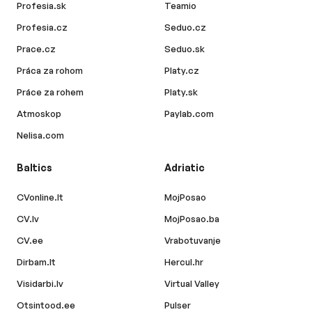
Profesia.sk
Teamio
Profesia.cz
Seduo.cz
Prace.cz
Seduo.sk
Práca za rohom
Platy.cz
Práce za rohem
Platy.sk
Atmoskop
Paylab.com
Nelisa.com
Baltics
Adriatic
CVonline.lt
MojPosao
CV.lv
MojPosao.ba
CV.ee
Vrabotuvanje
Dirbam.lt
Hercul.hr
Visidarbi.lv
Virtual Valley
Otsintood.ee
Pulser