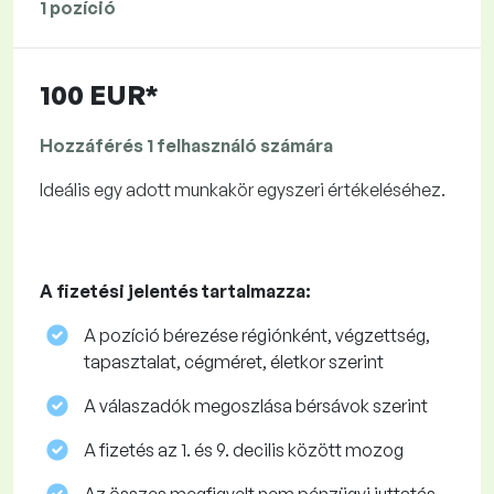
1 pozíció
100 EUR*
Hozzáférés 1 felhasználó számára
Ideális egy adott munkakör egyszeri értékeléséhez.
A fizetési jelentés tartalmazza:
A pozíció bérezése régiónként, végzettség,
tapasztalat, cégméret, életkor szerint
A válaszadók megoszlása ​​bérsávok szerint
A fizetés az 1. és 9. decilis között mozog