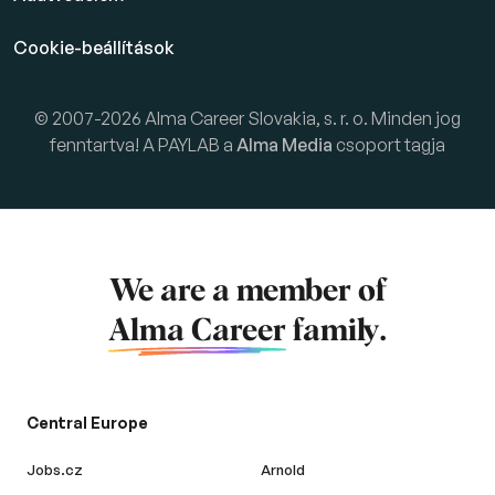
Cookie-beállítások
© 2007-2026 Alma Career Slovakia, s. r. o. Minden jog
fenntartva! A PAYLAB a
Alma Media
csoport tagja
We are a member of
Alma Career
family.
Central Europe
Jobs.cz
Arnold