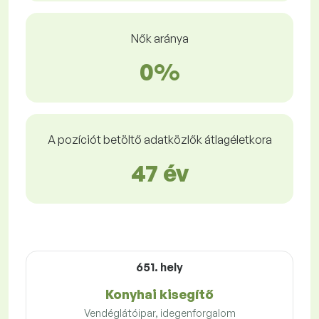
Nők aránya
0%
A pozíciót betöltő adatközlők átlagéletkora
47 év
651. hely
Konyhai kisegítő
Vendéglátóipar, idegenforgalom