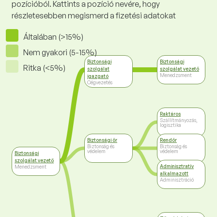
pozícióból. Kattints a pozíció nevére, hogy
részletesebben megismerd a fizetési adatokat
Általában (>15%)
Nem gyakori (5-15%)
Biztonsági
Biztonsági
Ritka (<5%)
szolgálat
szolgálat vezető
Menedzsment
igazgató
Cégvezetés
Raktáros
Szállítmányozás,
logisztika
Biztonsági őr
Rendőr
Biztonság és
Biztonság és
védelem
védelem
Biztonsági
szolgálat vezető
Adminisztratív
Menedzsment
alkalmazott
Adminisztráció