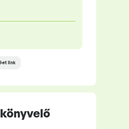
Get link
őkönyvelő