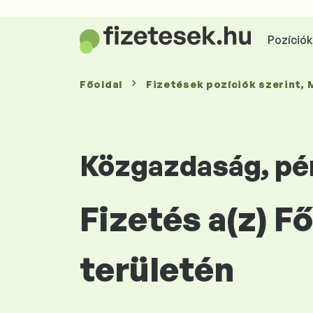
Pozíciók 
Főoldal
Fizetések
pozíciók szerint
,
Közgazdaság, pé
Fizetés a(z) 
területén