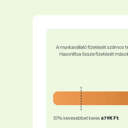
A munkavállaló fizetését számos tén
Hasonlítsa össze fizetését mások
10% kevesebbet keres
679K Ft