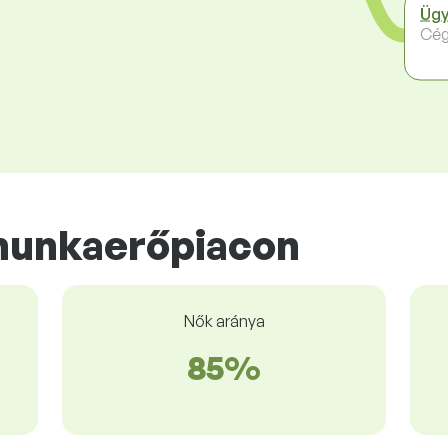
Ügy
Cég
munkaerőpiacon
Nők aránya
85%