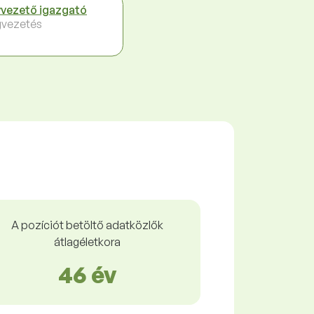
vezető igazgató
vezetés
A pozíciót betöltő adatközlők
átlagéletkora
46 év