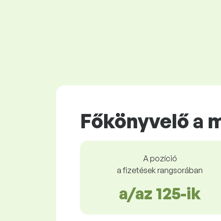
Főkönyvelő a 
A pozíció
a fizetések rangsorában
a/az 125-ik