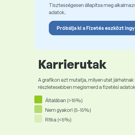
Tisztességesen állapítsa meg alkalmazot
adatok.
Próbálja ki a Fizetés eszközt ing
Karrierutak
A grafikon azt mutatja, milyen utat járhatnak
részletesebben megismerd a fizetési adato
Általában (>15%)
Nem gyakori (5-15%)
Ritka (<5%)