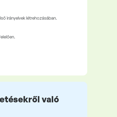
ső irányelvek létrehozásában.
elelően.
zetésekről való