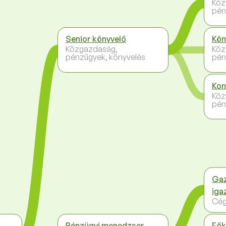
Köz
pén
Senior könyvelő
Kön
Közgazdaság,
Köz
pénzügyek, könyvelés
pén
Kon
Köz
pén
Gaz
iga
Cég
Pénzügyi menedzser
Fők