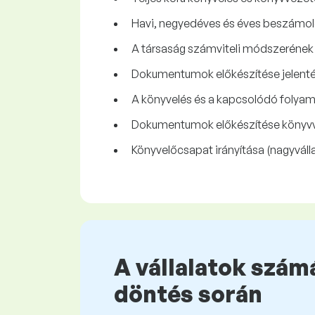
Havi, negyedéves és éves beszámol
A társaság számviteli módszerének 
Dokumentumok előkészítése jelentés
A könyvelés és a kapcsolódó folyam
Dokumentumok előkészítése könyvviz
Könyvelőcsapat irányítása (nagyválla
A vállalatok számá
döntés során