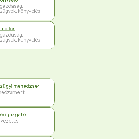
gazdaság,
zügyek, könyvelés
troller
gazdaság,
zügyek, könyvelés
zügyi menedzser
nedzsment
érigazgató
vezetés