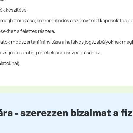
ók készítése.
meghatározása, közreműködés a számvitellel kapcsolatos bel
ekhez a felettes részére.
atok módszertani irányítása a hatályos jogszabályoknak megf
sgálói és rating értékelések összeállításához.
latoknál).
ra - szerezzen bizalmat a fi