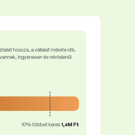
talat hossza, a vállalat mérete stb.
vannak, ingyenesen és névtelenül.
10% többet keres
1,6M Ft