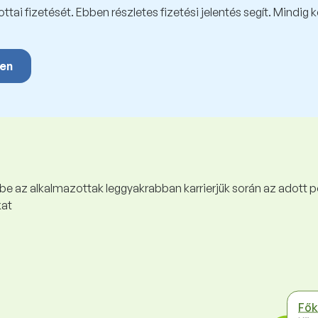
tai fizetését. Ebben részletes fizetési jelentés segít. Mindig 
yen
 be az alkalmazottak leggyakrabban karrierjük során az adott p
kat
Fők