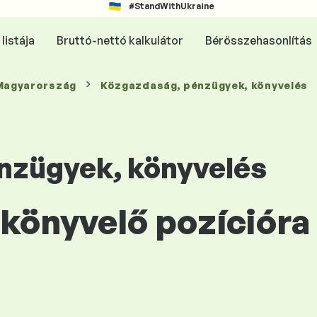
#StandWithUkraine
listája
Bruttó-nettó kalkulátor
Bérösszehasonlítás
 Magyarország
Közgazdaság, pénzügyek, könyvelés
nzügyek, könyvelés
Főkönyvelő pozíciór