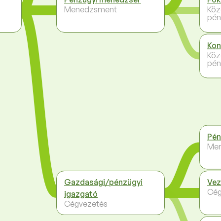
Menedzsment
Köz
pén
Kon
Köz
pén
Pén
Me
Gazdasági/pénzügyi
Vez
Cég
igazgató
Cégvezetés