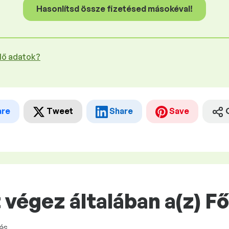
Hasonlítsd össze fizetésed másokéval!
plő adatok?
are
Tweet
Share
Save
végez általában a(z) F
és.