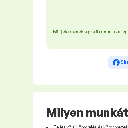
Mit jelentenek a grafikonon szere
Sh
Milyen munkát 
Teljes körű könyvelés és könyvvezet