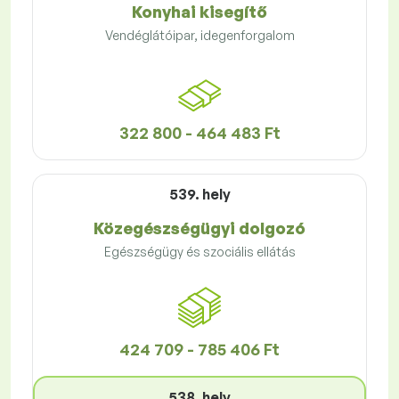
Konyhai kisegítő
Vendéglátóipar, idegenforgalom
322 800 - 464 483 Ft
539. hely
Közegészségügyi dolgozó
Egészségügy és szociális ellátás
424 709 - 785 406 Ft
538. hely