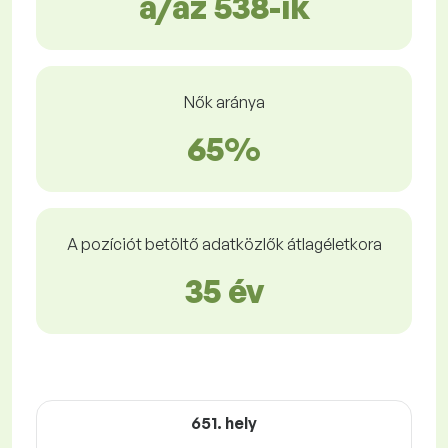
a/az 538-ik
Nők aránya
65%
A pozíciót betöltő adatközlők átlagéletkora
35 év
651. hely