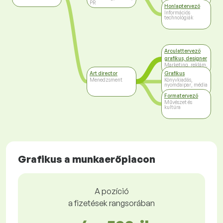
PR
Honlaptervező
Információs
technológiák
Arculattervező
grafikus, designer
Marketing, reklám,
PR
Art director
Grafikus
Menedzsment
Könyvkiadás,
nyomdaipar, média
Formatervező
Művészet és
kultúra
Grafikus a munkaerőpiacon
A pozíció
a fizetések rangsorában