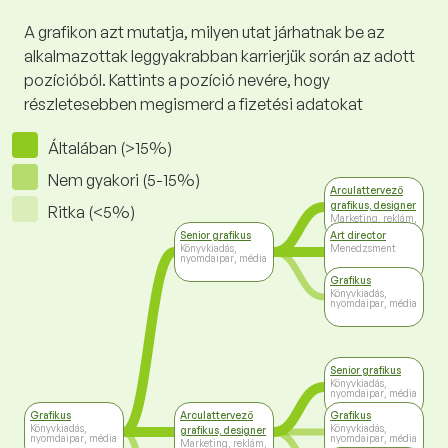
A grafikon azt mutatja, milyen utat járhatnak be az
alkalmazottak leggyakrabban karrierjük során az adott
pozícióból. Kattints a pozíció nevére, hogy
részletesebben megismerd a fizetési adatokat
Általában (>15%)
Nem gyakori (5-15%)
Arculattervező
grafikus, designer
Ritka (<5%)
Marketing, reklám,
PR
Senior grafikus
Art director
Könyvkiadás,
Menedzsment
nyomdaipar, média
Grafikus
Könyvkiadás,
nyomdaipar, média
Senior grafikus
Könyvkiadás,
nyomdaipar, média
Grafikus
Arculattervező
Grafikus
Könyvkiadás,
Könyvkiadás,
grafikus, designer
nyomdaipar, média
nyomdaipar, média
Marketing, reklám,