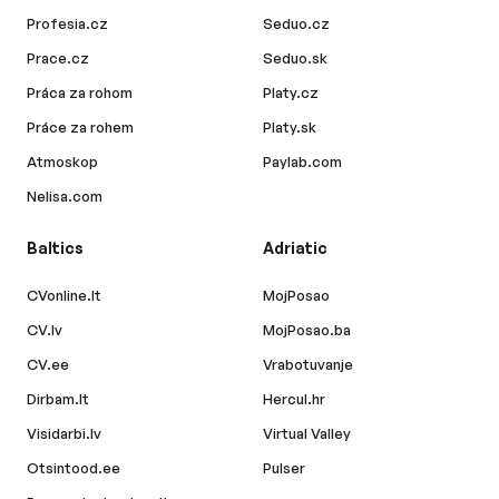
Profesia.cz
Seduo.cz
Prace.cz
Seduo.sk
Práca za rohom
Platy.cz
Práce za rohem
Platy.sk
Atmoskop
Paylab.com
Nelisa.com
Baltics
Adriatic
CVonline.lt
MojPosao
CV.lv
MojPosao.ba
CV.ee
Vrabotuvanje
Dirbam.lt
Hercul.hr
Visidarbi.lv
Virtual Valley
Otsintood.ee
Pulser