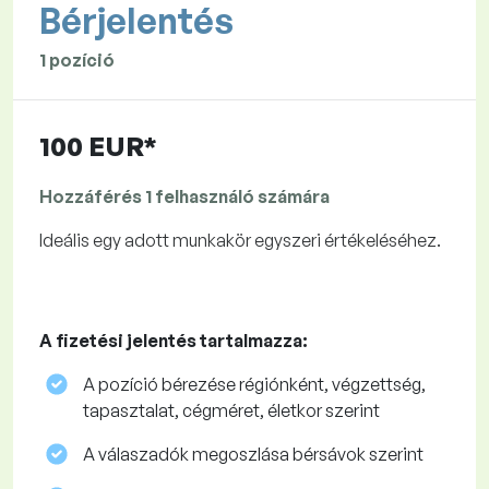
Bérjelentés
1 pozíció
100 EUR*
Hozzáférés 1 felhasználó számára
Ideális egy adott munkakör egyszeri értékeléséhez.
A fizetési jelentés tartalmazza:
A pozíció bérezése régiónként, végzettség,
tapasztalat, cégméret, életkor szerint
A válaszadók megoszlása ​​bérsávok szerint