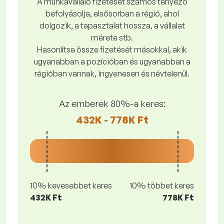
A munkavállaló fizetését számos tényező
befolyásolja, elsősorban a régió, ahol
dolgozik, a tapasztalat hossza, a vállalat
mérete stb.
Hasonlítsa össze fizetését másokkal, akik
ugyanabban a pozícióban és ugyanabban a
régióban vannak, ingyenesen és névtelenül.
Az emberek 80%-a keres:
432K - 778K Ft
10% kevesebbet keres
10% többet keres
432K Ft
778K Ft