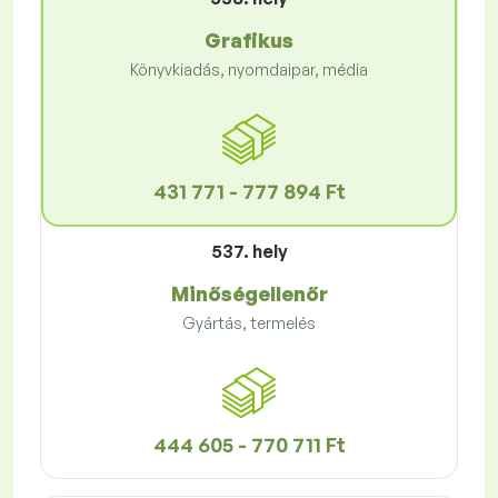
Grafikus
Könyvkiadás, nyomdaipar, média
431 771 - 777 894 Ft
537. hely
Minőségellenőr
Gyártás, termelés
444 605 - 770 711 Ft