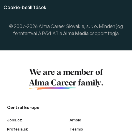
Cookie-beállítások
© 2007-2026 Alma Career Slovakia, s. r. o. Minden jog
fenntartva! A PAYLAB a
Alma Media
csoport tagja
We are a member of
Alma Career
family.
Central Europe
Jobs.cz
Arnold
Profesia.sk
Teamio