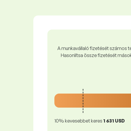
A munkavállaló fizetését számos tén
Hasonlítsa össze fizetését mások
10% kevesebbet keres
1 631 USD