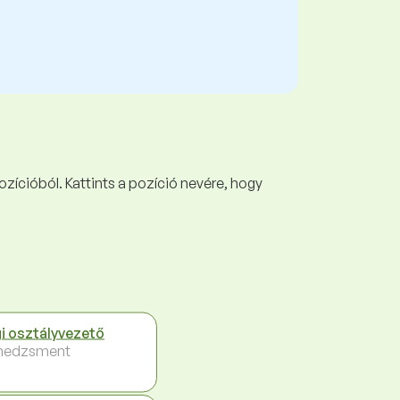
ozícióból. Kattints a pozíció nevére, hogy
i osztályvezető
nedzsment