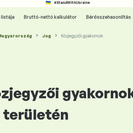
#StandWithUkraine
listája
Bruttó-nettó kalkulátor
Bérösszehasonlítás
 Magyarország
Jog
Közjegyzői gyakornok
özjegyzői gyakorno
területén