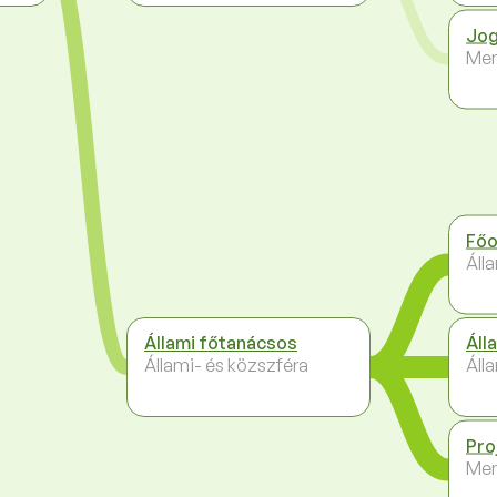
Jog
Me
Főo
Áll
Állami főtanácsos
Áll
Állami- és közszféra
Áll
Pro
Me