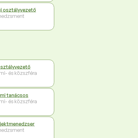
i osztályvezető
nedzsment
sztályvezető
ami- és közszféra
ami tanácsos
ami- és közszféra
jektmenedzser
nedzsment