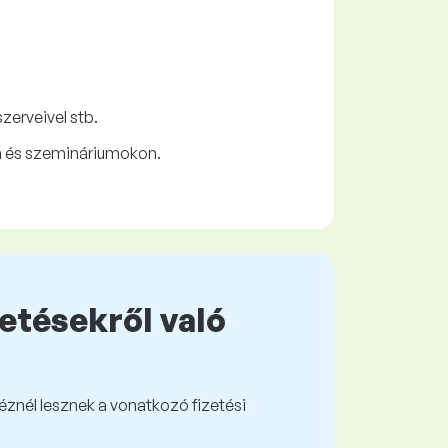
zerveivel stb.
n és szemináriumokon.
zetésekről való
kéznél lesznek a vonatkozó fizetési