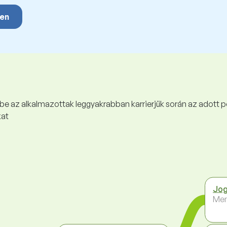
yen
 be az alkalmazottak leggyakrabban karrierjük során az adott p
kat
Jog
Me