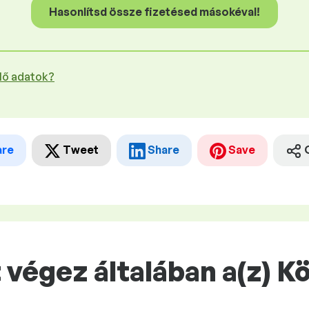
Hasonlítsd össze fizetésed másokéval!
plő adatok?
are
Tweet
Share
Save
végez általában a(z) K