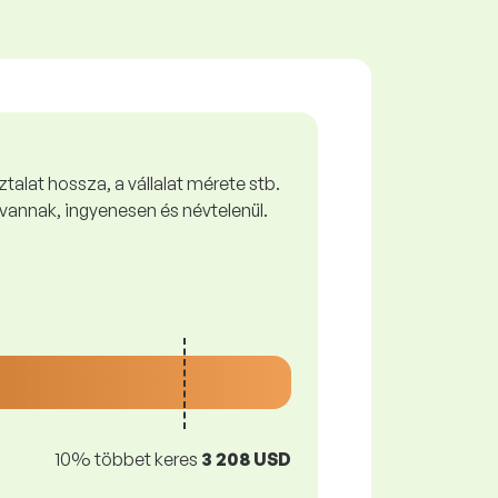
talat hossza, a vállalat mérete stb.
vannak, ingyenesen és névtelenül.
10% többet keres
3 208 USD