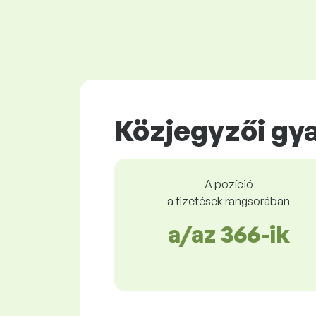
Közjegyzői gy
A pozíció
a fizetések rangsorában
a/az 366-ik