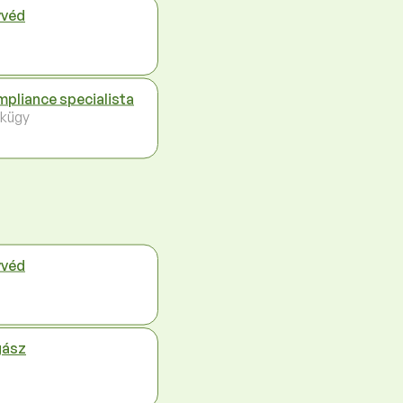
véd
pliance specialista
kügy
véd
gász