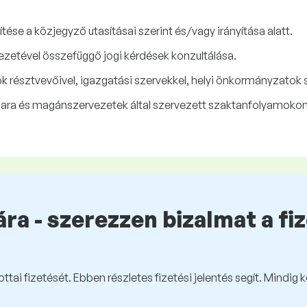
tése a közjegyző utasításai szerint és/vagy irányítása alatt.
vezetével összefüggő jogi kérdések konzultálása.
 résztvevőivel, igazgatási szervekkel, helyi önkormányzatok s
mara és magánszervezetek által szervezett szaktanfolyamoko
ra - szerezzen bizalmat a fi
tai fizetését. Ebben részletes fizetési jelentés segít. Mindig 