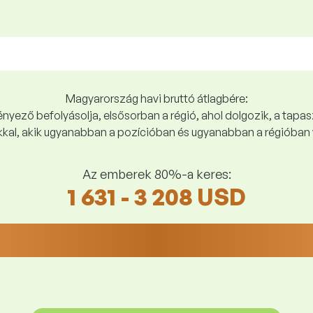
Magyarország havi bruttó átlagbére:
yező befolyásolja, elsősorban a régió, ahol dolgozik, a tapasz
kal, akik ugyanabban a pozícióban és ugyanabban a régióban 
Az emberek 80%-a keres:
1 631 - 3 208 USD