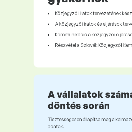
Közjegyzői iratok tervezetének készí
A közjegyzői iratok és eljárások ter
Kommunikáció a közjegyzői eljárások
Részvétel a Szlovák Közjegyzői Ka
A vállalatok számá
döntés során
Tisztességesen állapítsa meg alkalmazot
adatok.