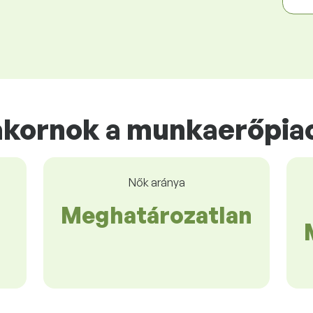
akornok a munkaerőpia
Nők aránya
Meghatározatlan