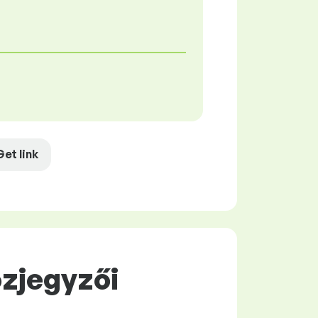
Get link
özjegyzői