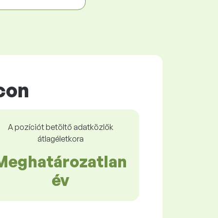
con
A pozíciót betöltő adatközlők
átlagéletkora
Meghatározatlan
év