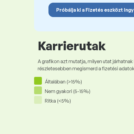
Próbálja ki a Fizetés eszközt ing
Karrierutak
A grafikon azt mutatja, milyen utat járhatnak
részletesebben megismerd a fizetési adato
Általában (>15%)
Nem gyakori (5-15%)
Ritka (<5%)