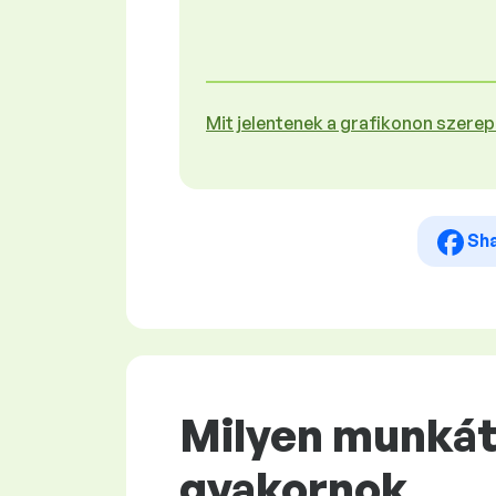
Mit jelentenek a grafikonon szere
Sh
Milyen munkát 
gyakornok