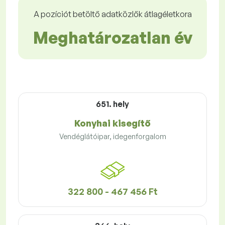
A pozíciót betöltő adatközlők átlagéletkora
Meghatározatlan év
651. hely
Konyhai kisegítő
Vendéglátóipar, idegenforgalom
322 800 - 467 456 Ft