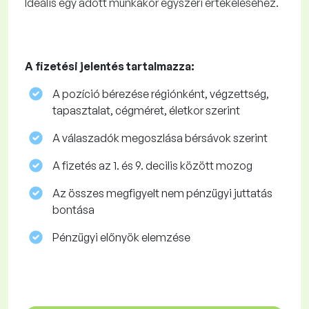
Ideális egy adott munkakör egyszeri értékeléséhez.
A fizetési jelentés tartalmazza:
A pozíció bérezése régiónként, végzettség,
tapasztalat, cégméret, életkor szerint
A válaszadók megoszlása ​​bérsávok szerint
A fizetés az 1. és 9. decilis között mozog
Az összes megfigyelt nem pénzügyi juttatás
bontása
Pénzügyi előnyök elemzése