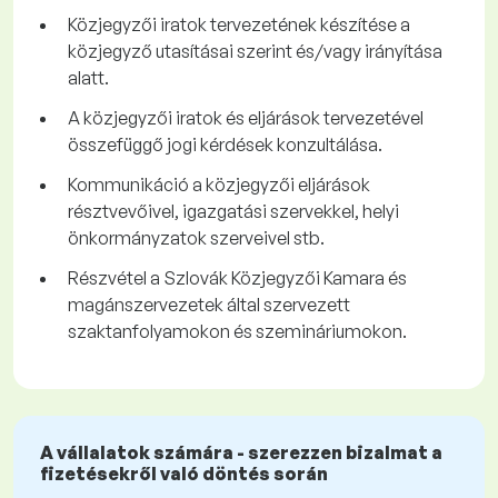
Közjegyzői iratok tervezetének készítése a
közjegyző utasításai szerint és/vagy irányítása
alatt.
A közjegyzői iratok és eljárások tervezetével
összefüggő jogi kérdések konzultálása.
Kommunikáció a közjegyzői eljárások
résztvevőivel, igazgatási szervekkel, helyi
önkormányzatok szerveivel stb.
Részvétel a Szlovák Közjegyzői Kamara és
magánszervezetek által szervezett
szaktanfolyamokon és szemináriumokon.
A vállalatok számára - szerezzen bizalmat a
fizetésekről való döntés során