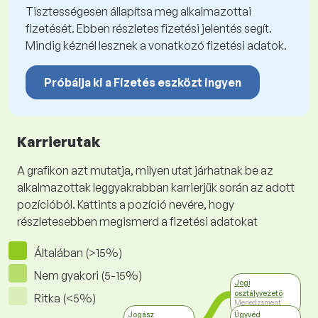
Tisztességesen állapítsa meg alkalmazottai
fizetését. Ebben részletes fizetési jelentés segít.
Mindig kéznél lesznek a vonatkozó fizetési adatok.
Próbálja ki a Fizetés eszközt ingyen
Karrierutak
A grafikon azt mutatja, milyen utat járhatnak be az
alkalmazottak leggyakrabban karrierjük során az adott
pozícióból. Kattints a pozíció nevére, hogy
részletesebben megismerd a fizetési adatokat
Általában (>15%)
Nem gyakori (5-15%)
Jogi
osztályvezető
Ritka (<5%)
Menedzsment
Jogász
Ügyvéd