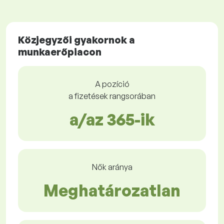
Közjegyzői gyakornok a
munkaerőpiacon
A pozíció
a fizetések rangsorában
a/az 365-ik
Nők aránya
Meghatározatlan