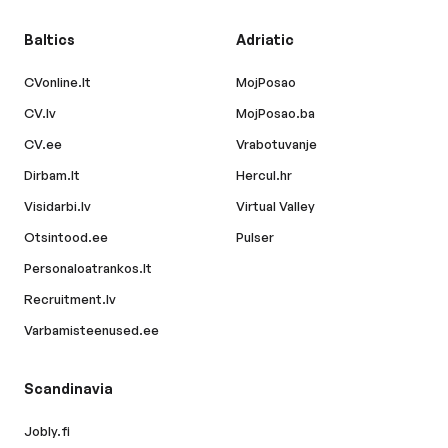
Baltics
Adriatic
CVonline.lt
MojPosao
CV.lv
MojPosao.ba
CV.ee
Vrabotuvanje
Dirbam.lt
Hercul.hr
Visidarbi.lv
Virtual Valley
Otsintood.ee
Pulser
Personaloatrankos.lt
Recruitment.lv
Varbamisteenused.ee
Scandinavia
Jobly.fi