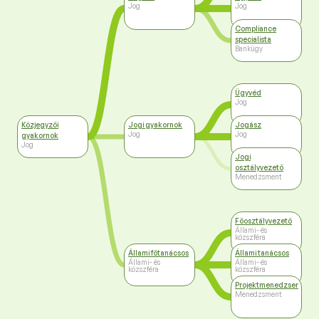
Jog
Jog
Compliance
specialista
Bankügy
Ügyvéd
Jog
Közjegyzői
Jogi gyakornok
Jogász
Jog
Jog
gyakornok
Jog
Jogi
osztályvezető
Menedzsment
Főosztályvezető
Állami- és
közszféra
Állami főtanácsos
Állami tanácsos
Állami- és
Állami- és
közszféra
közszféra
Projektmenedzser
Menedzsment