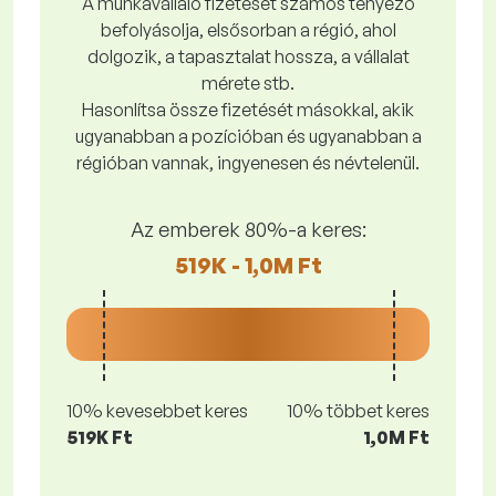
A munkavállaló fizetését számos tényező
befolyásolja, elsősorban a régió, ahol
dolgozik, a tapasztalat hossza, a vállalat
mérete stb.
Hasonlítsa össze fizetését másokkal, akik
ugyanabban a pozícióban és ugyanabban a
régióban vannak, ingyenesen és névtelenül.
Az emberek 80%-a keres:
519K - 1,0M Ft
10% kevesebbet keres
10% többet keres
519K Ft
1,0M Ft