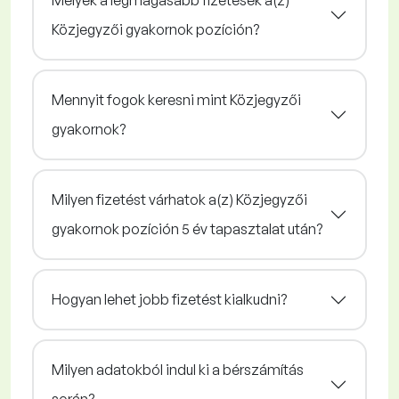
Melyek a legmagasabb fizetések a(z)
Közjegyzői gyakornok pozíción?
Mennyit fogok keresni mint Közjegyzői
gyakornok?
Milyen fizetést várhatok a(z) Közjegyzői
gyakornok pozíción 5 év tapasztalat után?
Hogyan lehet jobb fizetést kialkudni?
Milyen adatokból indul ki a bérszámítás