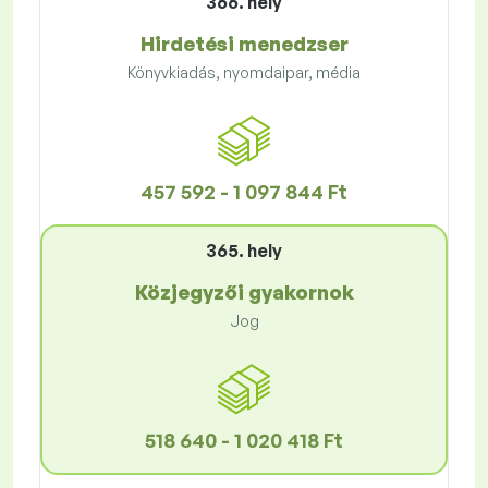
366. hely
Hirdetési menedzser
Könyvkiadás, nyomdaipar, média
457 592 - 1 097 844 Ft
365. hely
Közjegyzői gyakornok
Jog
518 640 - 1 020 418 Ft