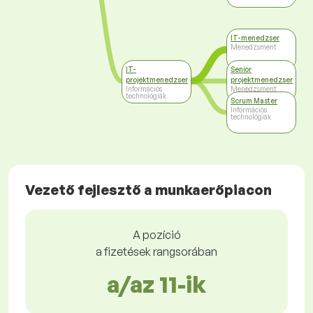
IT-menedzser
Menedzsment
IT-
Senior
projektmenedzser
projektmenedzser
Információs
Menedzsment
technológiák
Scrum Master
Információs
technológiák
Vezető fejlesztő a munkaerőpiacon
A pozíció
a fizetések rangsorában
a/az 11-ik