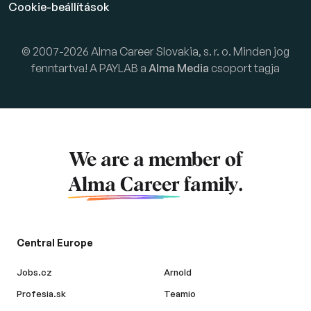
Cookie-beállítások
© 2007-2026 Alma Career Slovakia, s. r. o. Minden jog
fenntartva! A PAYLAB a
Alma Media
csoport tagja
We are a member of
Alma Career
family.
Central Europe
Jobs.cz
Arnold
Profesia.sk
Teamio