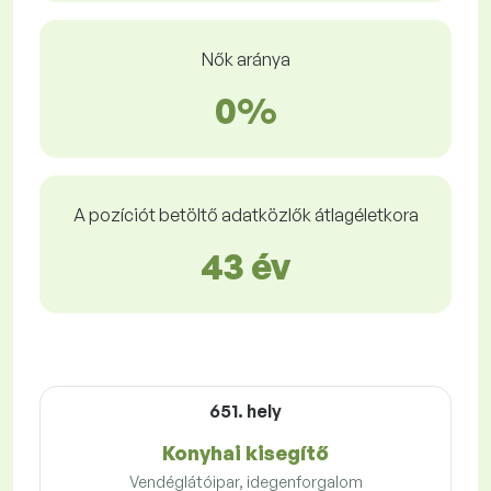
Nők aránya
0%
A pozíciót betöltő adatközlők átlagéletkora
43 év
651. hely
Konyhai kisegítő
Vendéglátóipar, idegenforgalom