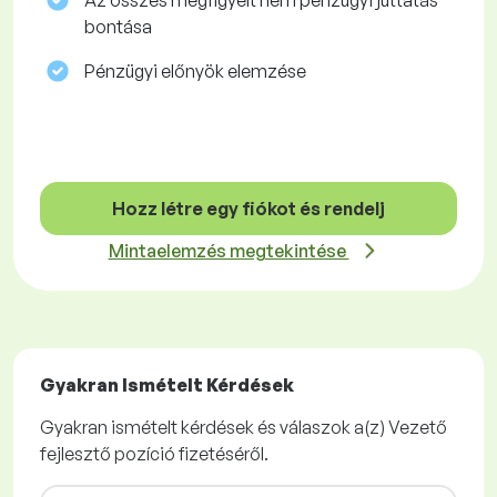
Az összes megfigyelt nem pénzügyi juttatás
bontása
Pénzügyi előnyök elemzése
Hozz létre egy fiókot és rendelj
Mintaelemzés megtekintése
Gyakran Ismételt Kérdések
Gyakran ismételt kérdések és válaszok a(z) Vezető
fejlesztő pozíció fizetéséről.