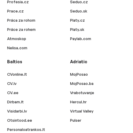
Profesia.cz
Seduo.cz
Prace.cz
Seduo.sk
Práca za rohom
Platy.cz
Práce za rohem
Platy.sk
Atmoskop
Paylab.com
Nelisa.com
Baltics
Adriatic
CVonline.lt
MojPosao
CV.lv
MojPosao.ba
CV.ee
Vrabotuvanje
Dirbam.lt
Hercul.hr
Visidarbi.lv
Virtual Valley
Otsintood.ee
Pulser
Personaloatrankos.lt