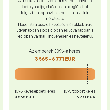
A munkavállaló fizetését számos tényező
befolyásolja, elsősorban a régió, ahol
dolgozik, a tapasztalat hossza, a vállalat
mérete stb.
Hasonlítsa össze fizetését másokkal, akik
ugyanabban a pozícióban és ugyanabban a
régióban vannak, ingyenesen és névtelenül.
Az emberek 80%-a keres:
3 565 - 6 771 EUR
10% kevesebbet keres
10% többet keres
3 565 EUR
6 771 EUR