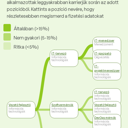
alkalmazottak leggyakrabban karrierjük során az adott
pozícióból. Kattints a pozíció nevére, hogy
részletesebben megismerd a fizetési adatokat
Általában (>15%)
Nem gyakori (5-15%)
IT-menedzser
Menedzsment
Ritka (<5%)
IT-tervező
IT-igazgató
Információs
Cégvezetés
technológiák
IT-
projektmenedzser
Információs
technológiák
IT-tervező
Információs
technológiák
Vezető fejlesztő
Szoftvermérnök
Vezető fejlesztő
Információs
Információs
Információs
technológiák
technológiák
technológiák
DevOps mérnök
Információs
technológiák