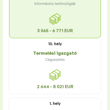
Információs technológiák
3 565 - 6 771 EUR
10. hely
Termelési igazgató
Cégvezetés
2 644 - 8 021 EUR
1. hely