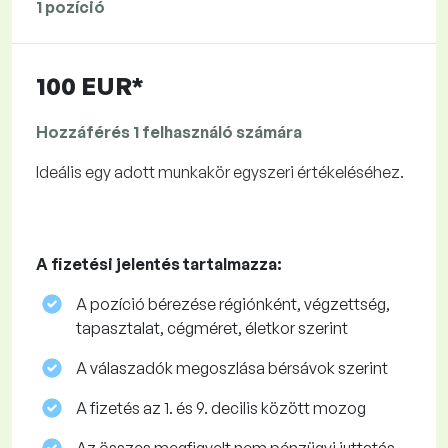
1 pozíció
100 EUR*
Hozzáférés 1 felhasználó számára
Ideális egy adott munkakör egyszeri értékeléséhez.
A fizetési jelentés tartalmazza:
A pozíció bérezése régiónként, végzettség,
tapasztalat, cégméret, életkor szerint
A válaszadók megoszlása ​​bérsávok szerint
A fizetés az 1. és 9. decilis között mozog