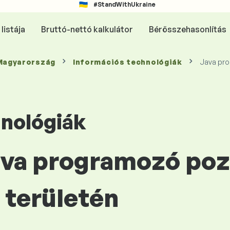
#StandWithUkraine
listája
Bruttó-nettó kalkulátor
Bérösszehasonlítás
 Magyarország
Információs technológiák
Java pr
hnológiák
Java programozó poz
területén