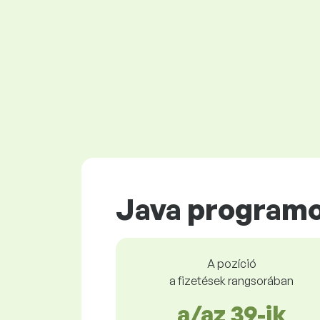
Java program
A pozíció
a fizetések rangsorában
a/az 39-ik