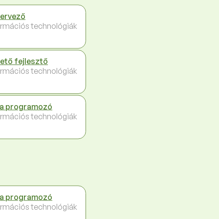
tervező
ormációs technológiák
ető fejlesztő
ormációs technológiák
a programozó
ormációs technológiák
a programozó
ormációs technológiák