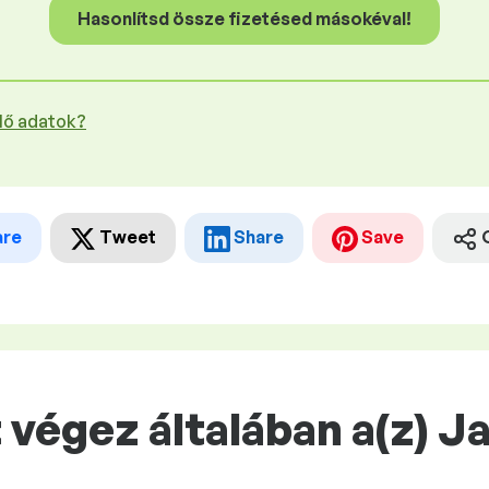
Hasonlítsd össze fizetésed másokéval!
plő adatok?
are
Tweet
Share
Save
végez általában a(z) J