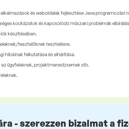
alkalmazások és weboldalak fejlesztése Java programozási n
tséges kockázatok és kapcsolódó műszaki problémák elbírálás
iók készítésében.
eleknek/tesztelőknek tesztelésre.
i hibáinak felkutatása és elhárítása.
 az ügyfeleknek, projektmenedzsernek stb.
eleknek.
ra - szerezzen bizalmat a fi