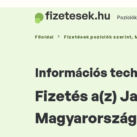
Pozíciók 
Főoldal
Fizetések
pozíciók szerint
,
Információs tec
Fizetés a(z) 
Magyarország 