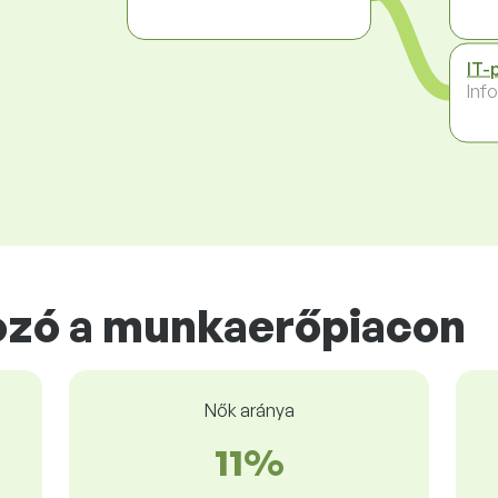
IT-
Inf
ozó a munkaerőpiacon
Nők aránya
11%