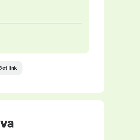
Get link
ava