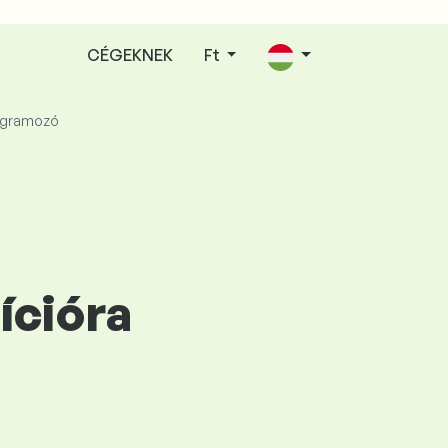
CÉGEKNEK
Ft
ogramozó
ícióra