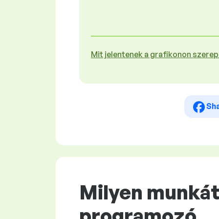
Mit jelentenek a grafikonon szere
Sh
Milyen munkát 
programozó