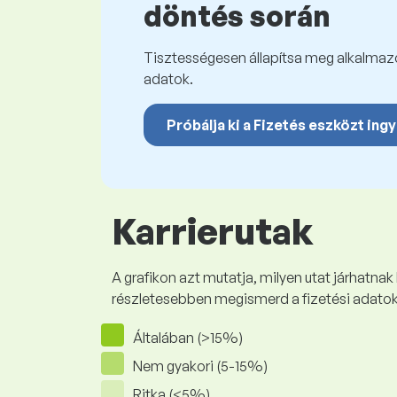
döntés során
Tisztességesen állapítsa meg alkalmazot
adatok.
Próbálja ki a Fizetés eszközt ing
Karrierutak
A grafikon azt mutatja, milyen utat járhatnak
részletesebben megismerd a fizetési adato
Általában (>15%)
Nem gyakori (5-15%)
Ritka (<5%)