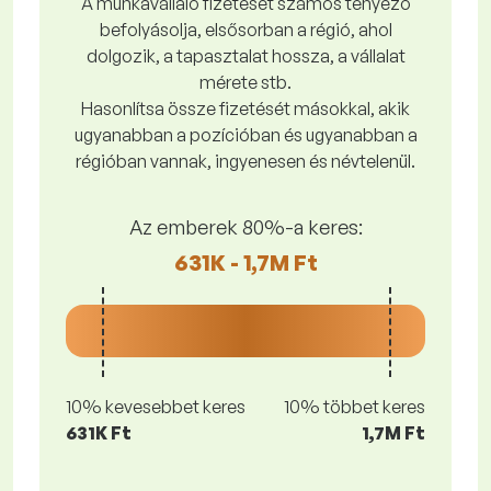
A munkavállaló fizetését számos tényező
befolyásolja, elsősorban a régió, ahol
dolgozik, a tapasztalat hossza, a vállalat
mérete stb.
Hasonlítsa össze fizetését másokkal, akik
ugyanabban a pozícióban és ugyanabban a
régióban vannak, ingyenesen és névtelenül.
Az emberek 80%-a keres:
631K - 1,7M Ft
10% kevesebbet keres
10% többet keres
631K Ft
1,7M Ft