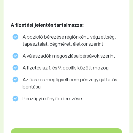
A fizetési jelentés tartalmazza:
A pozíció bérezése régiónként, végzettség,
tapasztalat, cégméret, életkor szerint
A válaszadók megoszlása ​​bérsávok szerint
A fizetés az 1. és 9. decilis között mozog
Az összes megfigyelt nem pénzügyi juttatás
bontása
Pénzügyi előnyök elemzése