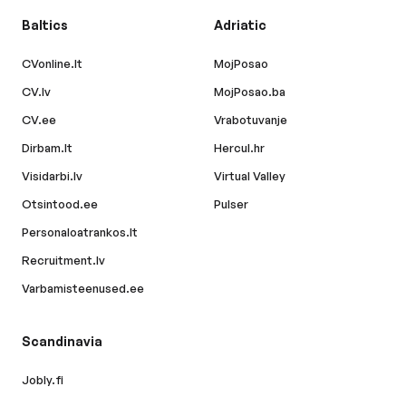
Baltics
Adriatic
CVonline.lt
MojPosao
CV.lv
MojPosao.ba
CV.ee
Vrabotuvanje
Dirbam.lt
Hercul.hr
Visidarbi.lv
Virtual Valley
Otsintood.ee
Pulser
Personaloatrankos.lt
Recruitment.lv
Varbamisteenused.ee
Scandinavia
Jobly.fi