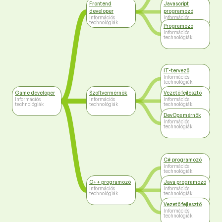
Frontend
Javascript
developer
programozó
Információs
Információs
technológiák
technológiák
Programozó
Információs
technológiák
IT-tervező
Információs
technológiák
Game developer
Szoftvermérnök
Vezető fejlesztő
Információs
Információs
Információs
technológiák
technológiák
technológiák
DevOps mérnök
Információs
technológiák
C# programozó
Információs
technológiák
C++ programozó
Java programozó
Információs
Információs
technológiák
technológiák
Vezető fejlesztő
Információs
technológiák