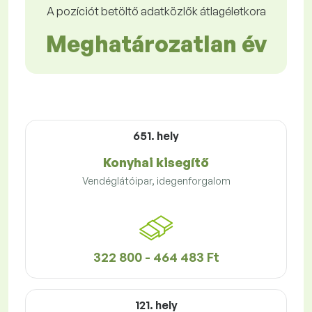
A pozíciót betöltő adatközlők átlagéletkora
Meghatározatlan év
651. hely
Konyhai kisegítő
Vendéglátóipar, idegenforgalom
322 800 - 464 483 Ft
121. hely