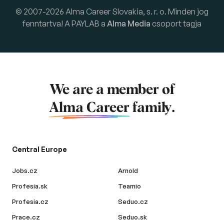
© 2007-2026 Alma Career Slovakia, s. r. o. Minden jog
fenntartva! A PAYLAB a
Alma Media
csoport tagja
We are a member of
Alma Career
family.
Central Europe
Jobs.cz
Arnold
Profesia.sk
Teamio
Profesia.cz
Seduo.cz
Prace.cz
Seduo.sk