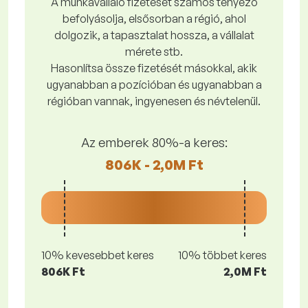
A munkavállaló fizetését számos tényező
befolyásolja, elsősorban a régió, ahol
dolgozik, a tapasztalat hossza, a vállalat
mérete stb.
Hasonlítsa össze fizetését másokkal, akik
ugyanabban a pozícióban és ugyanabban a
régióban vannak, ingyenesen és névtelenül.
Az emberek 80%-a keres:
806K - 2,0M Ft
10% kevesebbet keres
10% többet keres
806K Ft
2,0M Ft