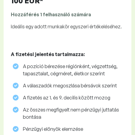
100 EUR*
Hozzáférés 1 felhasználó számára
Ideális egy adott munkakör egyszeri értékeléséhez.
A fizetési jelentés tartalmazza:
A pozíció bérezése régiónként, végzettség,
tapasztalat, cégméret, életkor szerint
A válaszadók megoszlása ​​bérsávok szerint
A fizetés az 1. és 9. decilis között mozog
Az összes megfigyelt nem pénzügyi juttatás
bontása
Pénzügyi előnyök elemzése