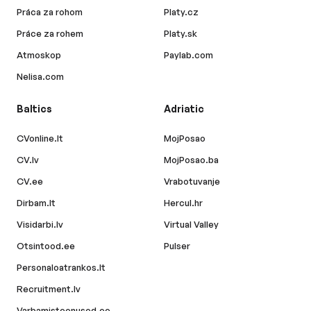
Práca za rohom
Platy.cz
Práce za rohem
Platy.sk
Atmoskop
Paylab.com
Nelisa.com
Baltics
Adriatic
CVonline.lt
MojPosao
CV.lv
MojPosao.ba
CV.ee
Vrabotuvanje
Dirbam.lt
Hercul.hr
Visidarbi.lv
Virtual Valley
Otsintood.ee
Pulser
Personaloatrankos.lt
Recruitment.lv
Varbamisteenused.ee