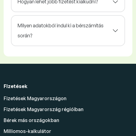
Hogyan lehet jobb fizetést kialkudni?
Milyen adatokból indul ki a bérszámítás
során?
Fizetések
Fizetések Magyarországon
Fizetések Magyarország régióiban
Bérek más országokban
Milliomos-kalkulátor