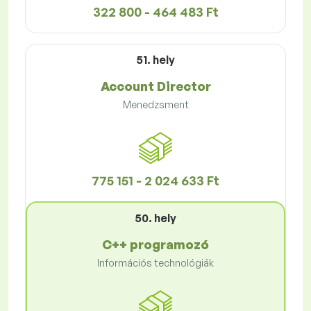
322 800 - 464 483 Ft
51. hely
Account Director
Menedzsment
775 151 - 2 024 633 Ft
50. hely
C++ programozó
Információs technológiák