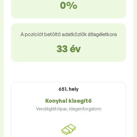
0%
A pozíciót betöltő adatközlők átlagéletkora
33 év
651. hely
Konyhai kisegítő
Vendéglátóipar, idegenforgalom