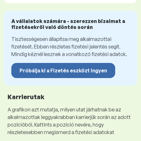
A vállalatok számára - szerezzen bizalmat a
fizetésekről való döntés során
Tisztességesen állapítsa meg alkalmazottai
fizetését. Ebben részletes fizetési jelentés segít.
Mindig kéznél lesznek a vonatkozó fizetési adatok.
Próbálja ki a Fizetés eszközt ingyen
Karrierutak
A grafikon azt mutatja, milyen utat járhatnak be az
alkalmazottak leggyakrabban karrierjük során az adott
pozícióból. Kattints a pozíció nevére, hogy
részletesebben megismerd a fizetési adatokat