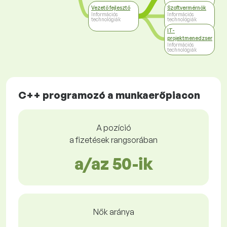
Vezető fejlesztő
Szoftvermérnök
Információs
Információs
technológiák
technológiák
IT-
projektmenedzser
Információs
technológiák
C++ programozó a munkaerőpiacon
A pozíció
a fizetések rangsorában
a/az 50-ik
Nők aránya