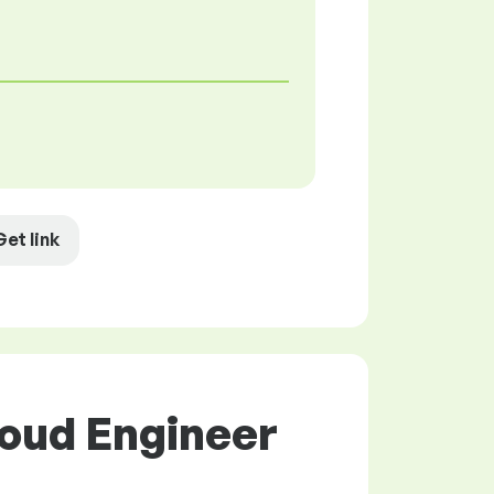
Get link
loud Engineer