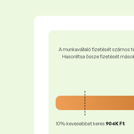
A munkavállaló fizetését számos tén
Hasonlítsa össze fizetését mások
10% kevesebbet keres
904K Ft