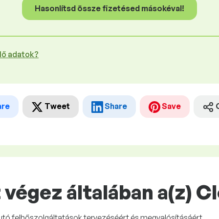
Hasonlítsd össze fizetésed másokéval!
plő adatok?
are
Tweet
Share
Save
végez általában a(z) C
 futó felhőszolgáltatások tervezéséért és megvalósításáért.