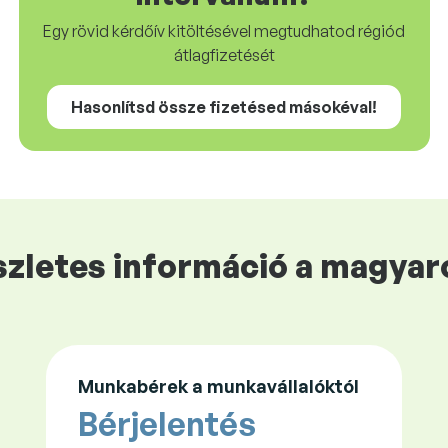
Egy rövid kérdőív kitöltésével megtudhatod régiód
átlagfizetését
Hasonlítsd össze fizetésed másokéval!
zletes információ a magyaro
Munkabérek a munkavállalóktól
Bérjelentés