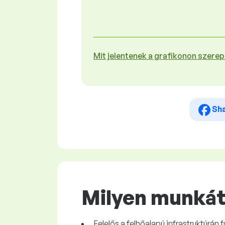
Mit jelentenek a grafikonon szere
Sh
Milyen munkát 
Felelős a felhőalapú infrastruktúrán