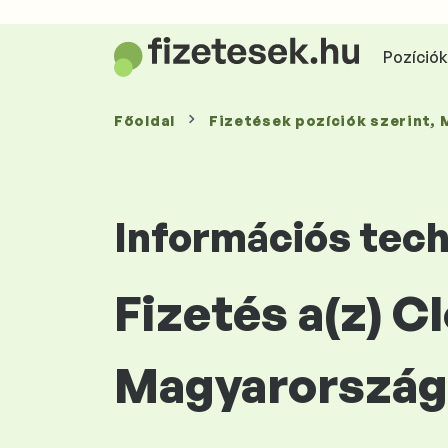
Pozíciók 
Főoldal
Fizetések
pozíciók szerint
,
Információs tec
Fizetés a(z) C
Magyarország 