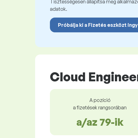
Tisztességesen állapítsa meg alkalmazot
adatok.
Próbálja ki a Fizetés eszközt ing
Cloud Enginee
A pozíció
a fizetések rangsorában
a/az 79-ik