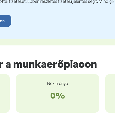
tai fizetését. Ebben részletes fizetési jelentés segít. Mindig 
yen
r a munkaerőpiacon
Nők aránya
0%