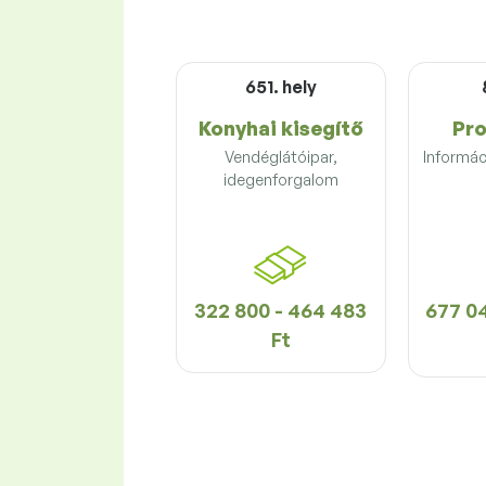
651. hely
Konyhai kisegítő
Pr
Vendéglátóipar,
Informác
idegenforgalom
322 800 - 464 483
677 04
Ft