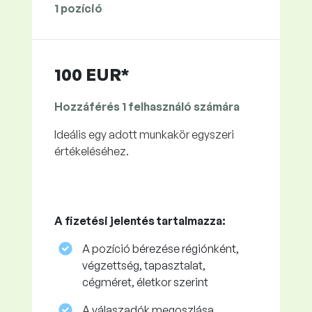
1 pozíció
100 EUR*
Hozzáférés 1 felhasználó számára
Ideális egy adott munkakör egyszeri
értékeléséhez.
A fizetési jelentés tartalmazza:
A pozíció bérezése régiónként,
végzettség, tapasztalat,
cégméret, életkor szerint
A válaszadók megoszlása ​​