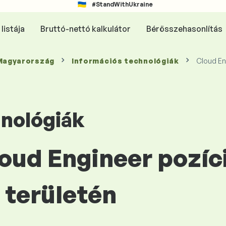
#StandWithUkraine
listája
Bruttó-nettó kalkulátor
Bérösszehasonlítás
 Magyarország
Információs technológiák
Cloud En
hnológiák
loud Engineer pozíc
területén