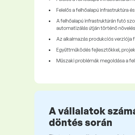
Felelős a felhőalapú infrastruktúra
A felhőalapú infrastruktúrán futó sz
automatizálás útján történő növelé
Az alkalmazás produkciós verziója 
Együttműködés fejlesztőkkel, proj
Műszaki problémák megoldása a felh
A vállalatok számá
döntés során