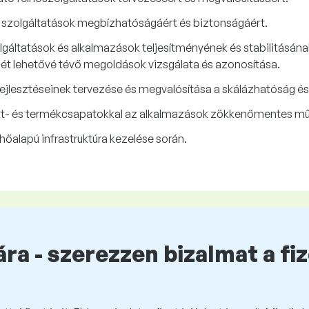
 és szolgáltatások megbízhatóságáért és biztonságáért.
olgáltatások és alkalmazások teljesítményének és stabilitásána
sét lehetővé tévő megoldások vizsgálata és azonosítása.
fejlesztéseinek tervezése és megvalósítása a skálázhatóság é
ekt- és termékcsapatokkal az alkalmazások zökkenőmentes m
őalapú infrastruktúra kezelése során.
ra - szerezzen bizalmat a fi