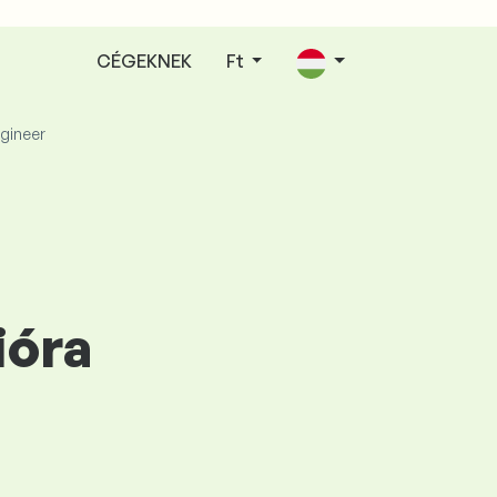
CÉGEKNEK
Ft
gineer
ióra