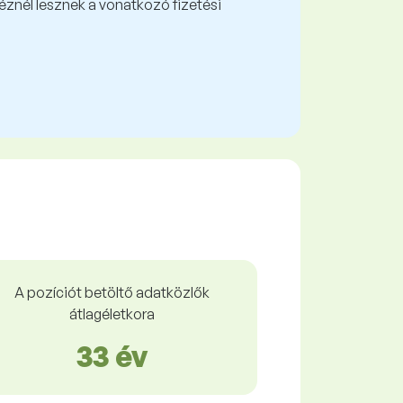
kéznél lesznek a vonatkozó fizetési
A pozíciót betöltő adatközlők
átlagéletkora
33 év