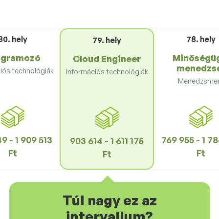
80. hely
78. hely
79. hely
ogramozó
Minőségü
Cloud Engineer
menedzs
iós technológiák
Információs technológiák
Menedzsme
9 - 1 909 513
769 955 - 1 7
903 614 - 1 611 175
Ft
Ft
Ft
Túl nagy ez az
intervallum?