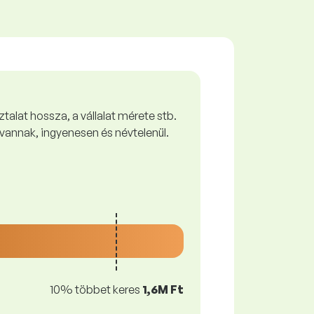
talat hossza, a vállalat mérete stb.
vannak, ingyenesen és névtelenül.
10% többet keres
1,6M Ft