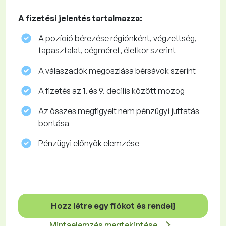
A fizetési jelentés tartalmazza:
A pozíció bérezése régiónként, végzettség,
tapasztalat, cégméret, életkor szerint
A válaszadók megoszlása ​​bérsávok szerint
A fizetés az 1. és 9. decilis között mozog
Az összes megfigyelt nem pénzügyi juttatás
bontása
Pénzügyi előnyök elemzése
Hozz létre egy fiókot és rendelj
Mintaelemzés megtekintése