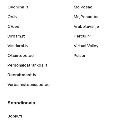
CVonline.lt
MojPosao
CV.lv
MojPosao.ba
CV.ee
Vrabotuvanje
Dirbam.lt
Hercul.hr
Visidarbi.lv
Virtual Valley
Otsintood.ee
Pulser
Personaloatrankos.lt
Recruitment.lv
Varbamisteenused.ee
Scandinavia
Jobly.fi