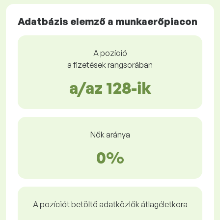
Adatbázis elemző a munkaerőpiacon
A pozíció
a fizetések rangsorában
a/az 128-ik
Nők aránya
0%
A pozíciót betöltő adatközlők átlagéletkora