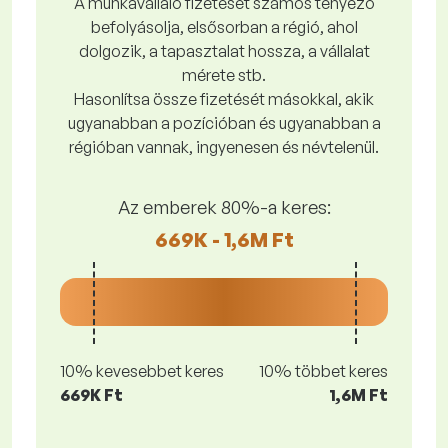
A munkavállaló fizetését számos tényező
befolyásolja, elsősorban a régió, ahol
dolgozik, a tapasztalat hossza, a vállalat
mérete stb.
Hasonlítsa össze fizetését másokkal, akik
ugyanabban a pozícióban és ugyanabban a
régióban vannak, ingyenesen és névtelenül.
Az emberek 80%-a keres:
669K - 1,6M Ft
10% kevesebbet keres
10% többet keres
669K Ft
1,6M Ft