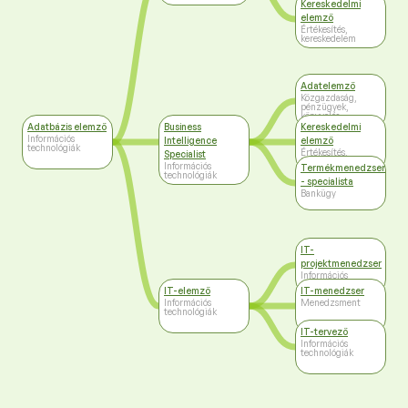
Kereskedelmi
elemző
Értékesítés,
kereskedelem
Adatelemző
Közgazdaság,
pénzügyek,
könyvelés
Adatbázis elemző
Business
Kereskedelmi
Információs
Intelligence
elemző
technológiák
Értékesítés,
Specialist
kereskedelem
Információs
Termékmenedzser
technológiák
- specialista
Bankügy
IT-
projektmenedzser
Információs
technológiák
IT-elemző
IT-menedzser
Információs
Menedzsment
technológiák
IT-tervező
Információs
technológiák