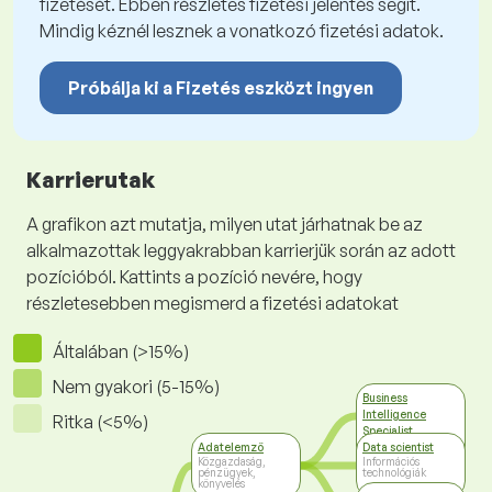
fizetését. Ebben részletes fizetési jelentés segít.
Mindig kéznél lesznek a vonatkozó fizetési adatok.
Próbálja ki a Fizetés eszközt ingyen
Karrierutak
A grafikon azt mutatja, milyen utat járhatnak be az
alkalmazottak leggyakrabban karrierjük során az adott
pozícióból. Kattints a pozíció nevére, hogy
részletesebben megismerd a fizetési adatokat
Általában (>15%)
Nem gyakori (5-15%)
Business
Intelligence
Ritka (<5%)
Specialist
Információs
Adatelemző
Data scientist
technológiák
Közgazdaság,
Információs
pénzügyek,
technológiák
könyvelés