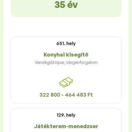
35 év
651. hely
Konyhai kisegítő
Vendéglátóipar, idegenforgalom
322 800 - 464 483 Ft
129. hely
Játékterem-menedzser