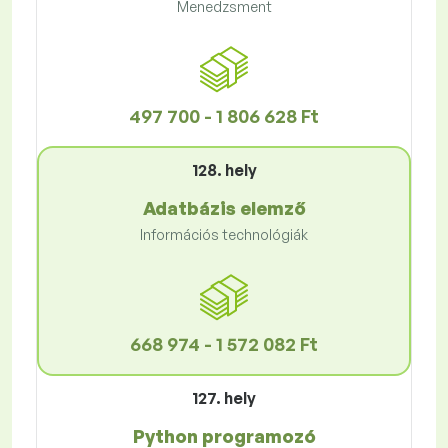
Menedzsment
497 700 - 1 806 628 Ft
128. hely
Adatbázis elemző
Információs technológiák
668 974 - 1 572 082 Ft
127. hely
Python programozó