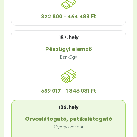
322 800 - 464 483 Ft
187. hely
Pénzügyi elemző
Bankügy
659 017 - 1 346 031 Ft
186. hely
Orvoslátogató, patikalátogató
Gyógyszeripar