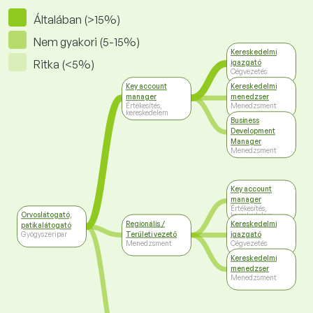
Általában (>15%)
Nem gyakori (5-15%)
Kereskedelmi
Ritka (<5%)
igazgató
Cégvezetés
Key account
Kereskedelmi
manager
menedzser
Értékesítés,
Menedzsment
kereskedelem
Business
Development
Manager
Menedzsment
Key account
manager
Értékesítés,
Orvoslátogató,
kereskedelem
Regionális /
Kereskedelmi
patikalátogató
Területi vezető
igazgató
Gyógyszeripar
Menedzsment
Cégvezetés
Kereskedelmi
menedzser
Menedzsment