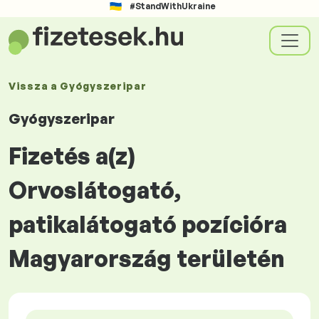
#StandWithUkraine
Vissza a
Gyógyszeripar
Gyógyszeripar
Fizetés a(z)
Orvoslátogató,
patikalátogató pozícióra
Magyarország területén