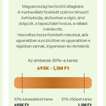
Magyarország havi bruttó átlagbére:
A munkavállaló fizetését számos tényező
befolyásolja, elsősorban a régió, ahol
dolgozik, a tapasztalat hossza, a vállalat
mérete stb.
Hasonlítsa össze fizetését másokkal, akik
ugyanabban a pozícióban és ugyanabban a
régióban vannak, ingyenesen és névtelenül.
Az emberek 80%-a keres:
695K - 1,3M Ft
10% kevesebbet keres
10% többet keres
695K Ft
1,3M Ft