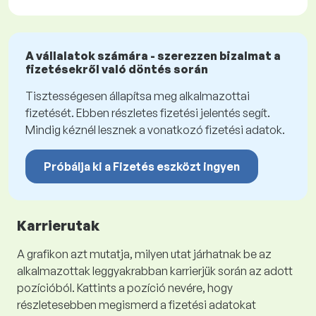
A vállalatok számára - szerezzen bizalmat a
fizetésekről való döntés során
Tisztességesen állapítsa meg alkalmazottai
fizetését. Ebben részletes fizetési jelentés segít.
Mindig kéznél lesznek a vonatkozó fizetési adatok.
Próbálja ki a Fizetés eszközt ingyen
Karrierutak
A grafikon azt mutatja, milyen utat járhatnak be az
alkalmazottak leggyakrabban karrierjük során az adott
pozícióból. Kattints a pozíció nevére, hogy
részletesebben megismerd a fizetési adatokat