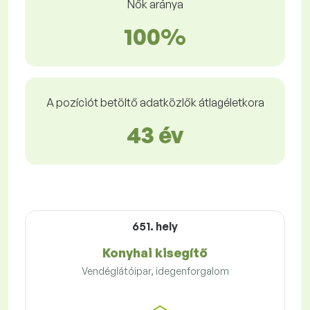
Nők aránya
100%
A pozíciót betöltő adatközlők átlagéletkora
43 év
651. hely
Konyhai kisegítő
Vendéglátóipar, idegenforgalom