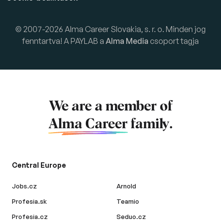
© 2007-2026 Alma Career Slovakia, s. r. o. Minden jog
fenntartva! A PAYLAB a
Alma Media
csoport tagja
We are a member of
Alma Career
family.
Central Europe
Jobs.cz
Arnold
Profesia.sk
Teamio
Profesia.cz
Seduo.cz