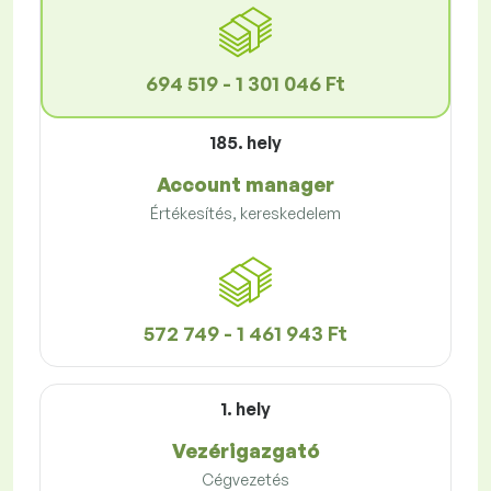
694 519 - 1 301 046 Ft
185. hely
Account manager
Értékesítés, kereskedelem
572 749 - 1 461 943 Ft
1. hely
Vezérigazgató
Cégvezetés