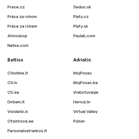
Prace.cz
Seduo.sk
Práca za rohom
Platy.cz
Práce za rohem
Platy.sk
Atmoskop
Paylab.com
Nelisa.com
Baltics
Adriatic
CVonline.lt
MojPosao
CV.lv
MojPosao.ba
CV.ee
Vrabotuvanje
Dirbam.lt
Hercul.hr
Visidarbi.lv
Virtual Valley
Otsintood.ee
Pulser
Personaloatrankos.lt