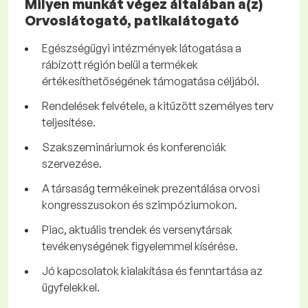
Milyen munkát végez általában a(z)
Orvoslátogató, patikalátogató
Egészségügyi intézmények látogatása a
rábízott régión belül a termékek
értékesíthetőségének támogatása céljából.
Rendelések felvétele, a kitűzött személyes terv
teljesítése.
Szakszemináriumok és konferenciák
szervezése.
A társaság termékeinek prezentálása orvosi
kongresszusokon és szimpóziumokon.
Piac, aktuális trendek és versenytársak
tevékenységének figyelemmel kísérése.
Jó kapcsolatok kialakítása és fenntartása az
ügyfelekkel.