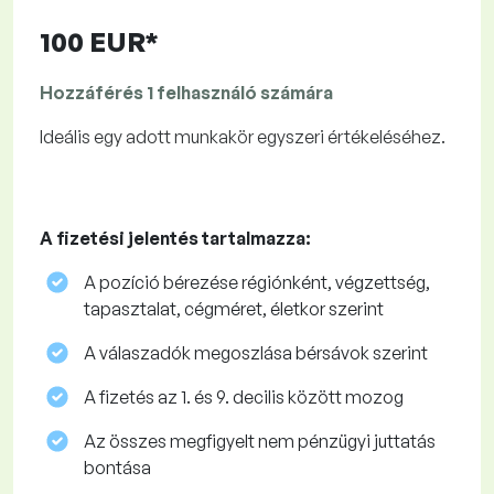
100 EUR*
Hozzáférés 1 felhasználó számára
Ideális egy adott munkakör egyszeri értékeléséhez.
A fizetési jelentés tartalmazza:
A pozíció bérezése régiónként, végzettség,
tapasztalat, cégméret, életkor szerint
A válaszadók megoszlása ​​bérsávok szerint
A fizetés az 1. és 9. decilis között mozog
Az összes megfigyelt nem pénzügyi juttatás
bontása