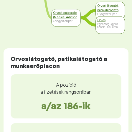
Orvoslátogató,
patikalátogató
Orvostanácsadó
Gyógyszeripar
(Medical Advisor)
Orvos
Gyógyszeripar
Egészségügy és
szociális ellátás
Orvoslátogató, patikalátogató a
munkaerőpiacon
A pozíció
a fizetések rangsorában
a/az 186-ik