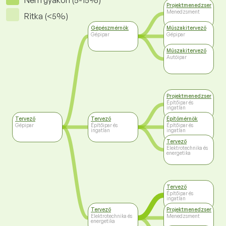
Nem gyakori (5-15%)
Projektmenedzser
Menedzsment
Ritka (<5%)
Gépészmérnök
Műszaki tervező
Gépipar
Gépipar
Műszaki tervező
Autóipar
Projektmenedzser
Építőipar és
ingatlan
Tervező
Tervező
Építőmérnök
Gépipar
Építőipar és
Építőipar és
ingatlan
ingatlan
Tervező
Elektrotechnika és
energetika
Tervező
Építőipar és
ingatlan
Tervező
Projektmenedzser
Elektrotechnika és
Menedzsment
energetika