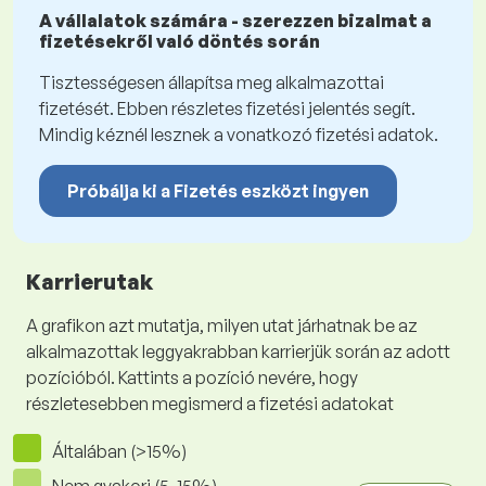
A vállalatok számára - szerezzen bizalmat a
fizetésekről való döntés során
Tisztességesen állapítsa meg alkalmazottai
fizetését. Ebben részletes fizetési jelentés segít.
Mindig kéznél lesznek a vonatkozó fizetési adatok.
Próbálja ki a Fizetés eszközt ingyen
Karrierutak
A grafikon azt mutatja, milyen utat járhatnak be az
alkalmazottak leggyakrabban karrierjük során az adott
pozícióból. Kattints a pozíció nevére, hogy
részletesebben megismerd a fizetési adatokat
Általában (>15%)