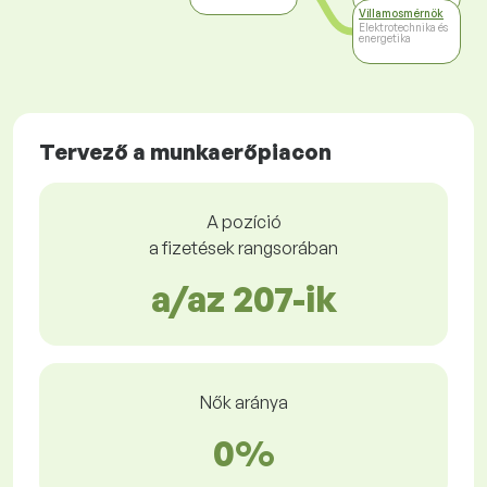
Villamosmérnök
Elektrotechnika és
energetika
Tervező a munkaerőpiacon
A pozíció
a fizetések rangsorában
a/az 207-ik
Nők aránya
0%