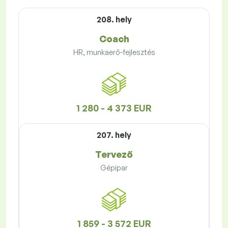
208. hely
Coach
HR, munkaerő-fejlesztés
1 280 - 4 373 EUR
207. hely
Tervező
Gépipar
1 859 - 3 572 EUR