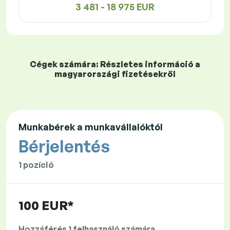
3 481 - 18 975 EUR
Cégek számára: Részletes információ a
magyarországi fizetésekről
Munkabérek a munkavállalóktól
Bérjelentés
1 pozíció
100 EUR*
Hozzáférés 1 felhasználó számára