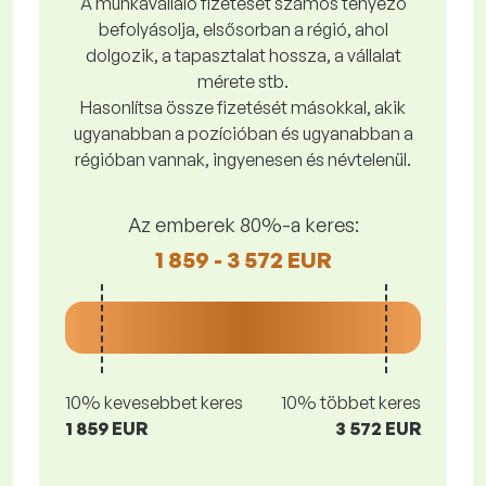
A munkavállaló fizetését számos tényező
befolyásolja, elsősorban a régió, ahol
dolgozik, a tapasztalat hossza, a vállalat
mérete stb.
Hasonlítsa össze fizetését másokkal, akik
ugyanabban a pozícióban és ugyanabban a
régióban vannak, ingyenesen és névtelenül.
Az emberek 80%-a keres:
1 859 - 3 572 EUR
10% kevesebbet keres
10% többet keres
1 859 EUR
3 572 EUR