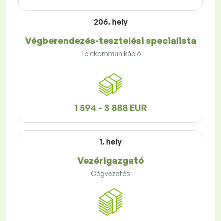
206. hely
Végberendezés-tesztelési specialista
Telekommunikáció
1 594 - 3 888 EUR
1. hely
Vezérigazgató
Cégvezetés