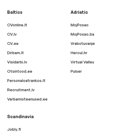
Baltics
Adriatic
CVonline.lt
MojPosao
CV.lv
MojPosao.ba
CV.ee
Vrabotuvanje
Dirbam.lt
Hercul.hr
Visidarbi.lv
Virtual Valley
Otsintood.ee
Pulser
Personaloatrankos.lt
Recruitment.lv
Varbamisteenused.ee
Scandinavia
Jobly.fi