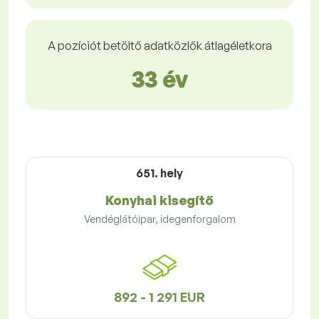
A pozíciót betöltő adatközlők átlagéletkora
33 év
651. hely
Konyhai kisegítő
Vendéglátóipar, idegenforgalom
892 - 1 291 EUR