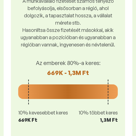
A munkavállaló fizetését számos tényező
befolyásolja, elsősorban a régió, ahol
dolgozik, a tapasztalat hossza, a vállalat
mérete stb.
Hasonlítsa össze fizetését másokkal, akik
ugyanabban a pozícióban és ugyanabban a
régióban vannak, ingyenesen és névtelenül.
Az emberek 80%-a keres:
669K - 1,3M Ft
10% kevesebbet keres
10% többet keres
669K Ft
1,3M Ft