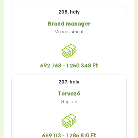
208. hely
Brand manager
Menedzsment
692 763 - 1 250 348 Ft
207. hely
Tervező
Gépipar
669 113 - 1 285 810 Ft