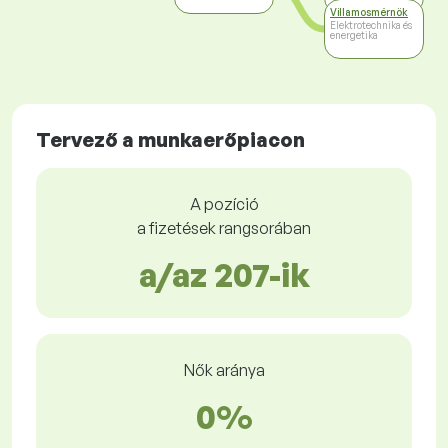
Villamosmérnök
Elektrotechnika és
energetika
Tervező a munkaerőpiacon
A pozíció
a fizetések rangsorában
a/az 207-ik
Nők aránya
0%