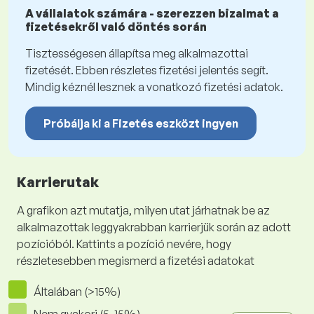
A vállalatok számára - szerezzen bizalmat a
fizetésekről való döntés során
Tisztességesen állapítsa meg alkalmazottai
fizetését. Ebben részletes fizetési jelentés segít.
Mindig kéznél lesznek a vonatkozó fizetési adatok.
Próbálja ki a Fizetés eszközt ingyen
Karrierutak
A grafikon azt mutatja, milyen utat járhatnak be az
alkalmazottak leggyakrabban karrierjük során az adott
pozícióból. Kattints a pozíció nevére, hogy
részletesebben megismerd a fizetési adatokat
Általában (>15%)