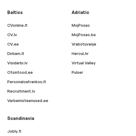
Baltics
Adriatic
CVonline.lt
MojPosao
CV.lv
MojPosao.ba
CV.ee
Vrabotuvanje
Dirbam.lt
Hercul.hr
Visidarbi.lv
Virtual Valley
Otsintood.ee
Pulser
Personaloatrankos.lt
Recruitment.lv
Varbamisteenused.ee
Scandinavia
Jobly.fi