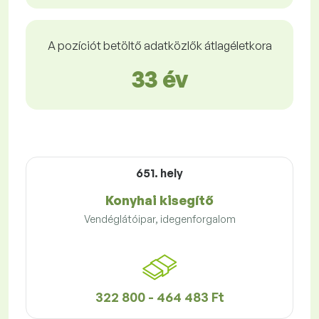
A pozíciót betöltő adatközlők átlagéletkora
33 év
651. hely
Konyhai kisegítő
Vendéglátóipar, idegenforgalom
322 800 - 464 483 Ft