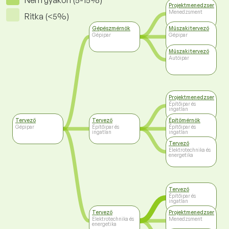
Nem gyakori (5-15%)
Projektmenedzser
Menedzsment
Ritka (<5%)
Gépészmérnök
Műszaki tervező
Gépipar
Gépipar
Műszaki tervező
Autóipar
Projektmenedzser
Építőipar és
ingatlan
Tervező
Tervező
Építőmérnök
Gépipar
Építőipar és
Építőipar és
ingatlan
ingatlan
Tervező
Elektrotechnika és
energetika
Tervező
Építőipar és
ingatlan
Tervező
Projektmenedzser
Elektrotechnika és
Menedzsment
energetika