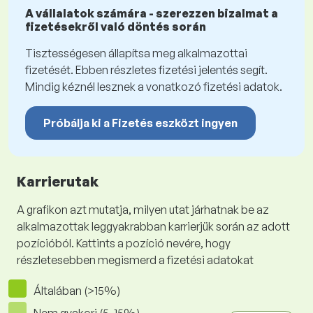
A vállalatok számára - szerezzen bizalmat a
fizetésekről való döntés során
Tisztességesen állapítsa meg alkalmazottai
fizetését. Ebben részletes fizetési jelentés segít.
Mindig kéznél lesznek a vonatkozó fizetési adatok.
Próbálja ki a Fizetés eszközt ingyen
Karrierutak
A grafikon azt mutatja, milyen utat járhatnak be az
alkalmazottak leggyakrabban karrierjük során az adott
pozícióból. Kattints a pozíció nevére, hogy
részletesebben megismerd a fizetési adatokat
Általában (>15%)