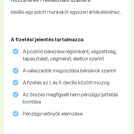
Hozzáférés 1 felhasználó számára
Ideális egy adott munkakör egyszeri értékeléséhez.
A fizetési jelentés tartalmazza:
A pozíció bérezése régiónként, végzettség,
tapasztalat, cégméret, életkor szerint
A válaszadók megoszlása ​​bérsávok szerint
A fizetés az 1. és 9. decilis között mozog
Az összes megfigyelt nem pénzügyi juttatás
bontása
Pénzügyi előnyök elemzése