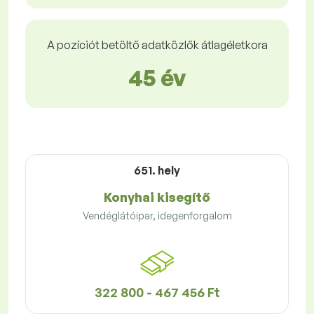
A pozíciót betöltő adatközlők átlagéletkora
45 év
651. hely
Konyhai kisegítő
Vendéglátóipar, idegenforgalom
322 800 - 467 456 Ft