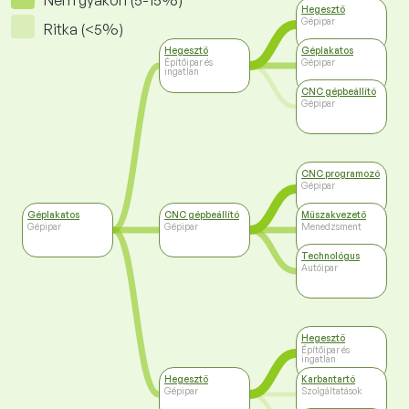
Nem gyakori (5-15%)
Hegesztő
Gépipar
Ritka (<5%)
Hegesztő
Géplakatos
Építőipar és
Gépipar
ingatlan
CNC gépbeállító
Gépipar
CNC programozó
Gépipar
Géplakatos
CNC gépbeállító
Műszakvezető
Gépipar
Gépipar
Menedzsment
Technológus
Autóipar
Hegesztő
Építőipar és
ingatlan
Hegesztő
Karbantartó
Gépipar
Szolgáltatások