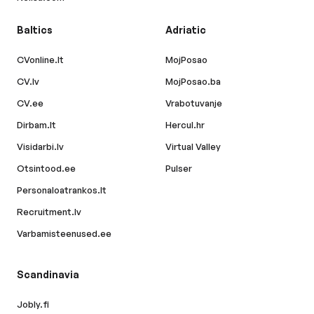
Baltics
Adriatic
CVonline.lt
MojPosao
CV.lv
MojPosao.ba
CV.ee
Vrabotuvanje
Dirbam.lt
Hercul.hr
Visidarbi.lv
Virtual Valley
Otsintood.ee
Pulser
Personaloatrankos.lt
Recruitment.lv
Varbamisteenused.ee
Scandinavia
Jobly.fi