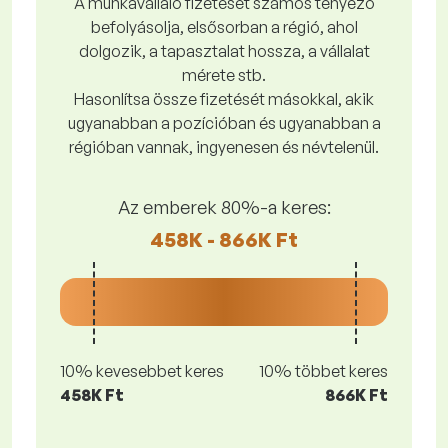
A munkavállaló fizetését számos tényező
befolyásolja, elsősorban a régió, ahol
dolgozik, a tapasztalat hossza, a vállalat
mérete stb.
Hasonlítsa össze fizetését másokkal, akik
ugyanabban a pozícióban és ugyanabban a
régióban vannak, ingyenesen és névtelenül.
Az emberek 80%-a keres:
458K - 866K Ft
10% kevesebbet keres
10% többet keres
458K Ft
866K Ft