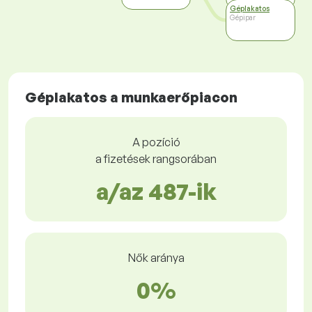
Géplakatos
Gépipar
Géplakatos a munkaerőpiacon
A pozíció
a fizetések rangsorában
a/az 487-ik
Nők aránya
0%