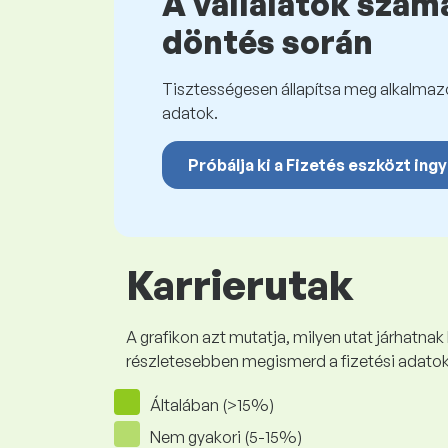
A vállalatok számá
döntés során
Tisztességesen állapítsa meg alkalmazot
adatok.
Próbálja ki a Fizetés eszközt ing
Karrierutak
A grafikon azt mutatja, milyen utat járhatnak
részletesebben megismerd a fizetési adato
Általában (>15%)
Nem gyakori (5-15%)