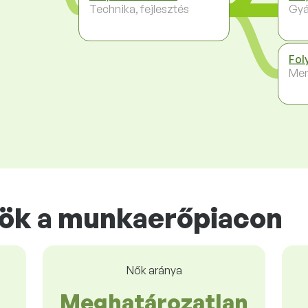
Technika, fejlesztés
Gyá
Fol
Me
ök a munkaerőpiacon
Nők aránya
Meghatározatlan