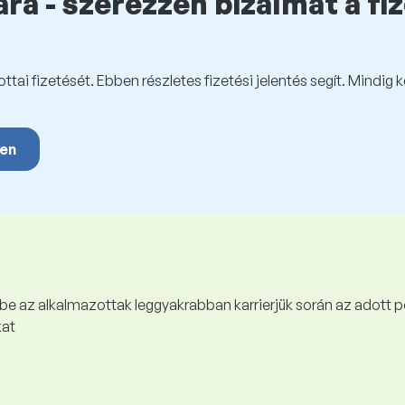
ra - szerezzen bizalmat a fi
tai fizetését. Ebben részletes fizetési jelentés segít. Mindig 
yen
 be az alkalmazottak leggyakrabban karrierjük során az adott p
kat