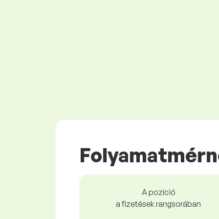
Folyamatmérn
A pozíció
a fizetések rangsorában