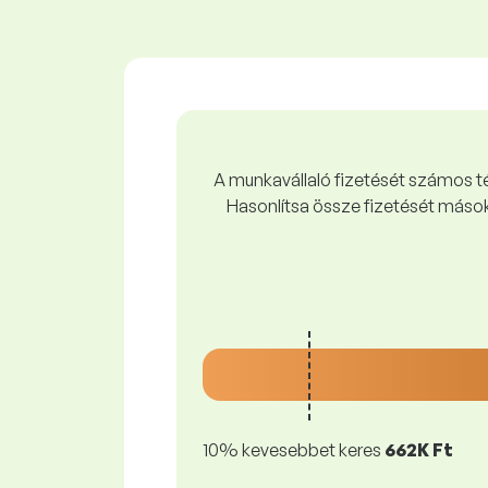
A munkavállaló fizetését számos tén
Hasonlítsa össze fizetését mások
10% kevesebbet keres
662K Ft