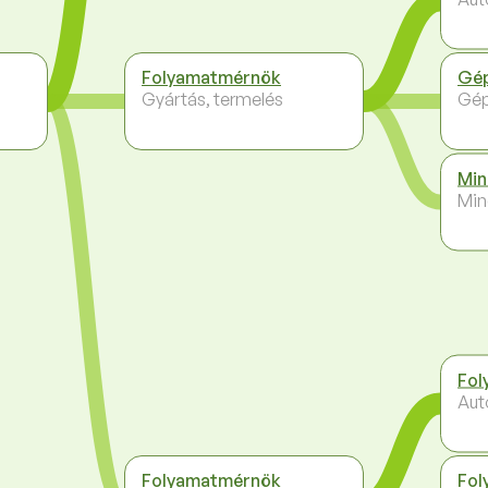
Folyamatmérnök
Gé
Gyártás, termelés
Gép
Min
Min
Fol
Aut
Folyamatmérnök
Fol