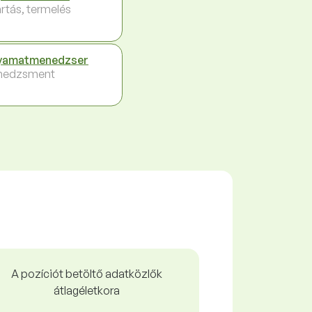
rtás, termelés
yamatmenedzser
nedzsment
A pozíciót betöltő adatközlők
átlagéletkora