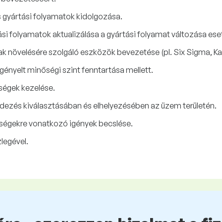
 gyártási folyamatok kidolgozása.
si folyamatok aktualizálása a gyártási folyamat változása ese
 növelésére szolgáló eszközök bevezetése (pl. Six Sigma, Kai
gényelt minőségi szint fenntartása mellett.
ségek kezelése.
ezés kiválasztásában és elhelyezésében az üzem területén.
tségekre vonatkozó igények becslése.
legével.