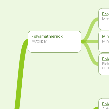
Pro
Me
Folyamatmérnök
Min
Autóipar
Min
Fol
Ele
ene
Fol
Aut