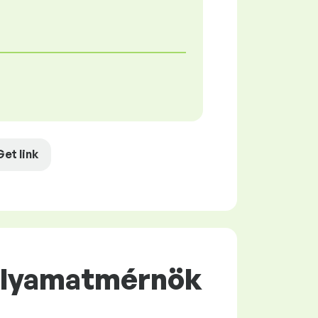
Get link
Folyamatmérnök