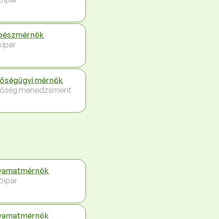
pészmérnök
ipar
őségügyi mérnök
őség menedzsment
yamatmérnök
óipar
yamatmérnök