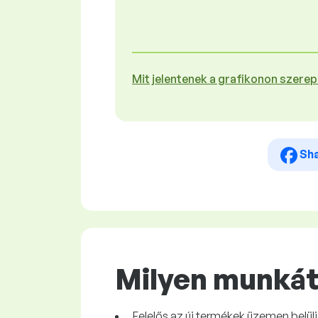
Mit jelentenek a grafikonon szere
Sh
Milyen munkát
Felelős az új termékek üzemen belül