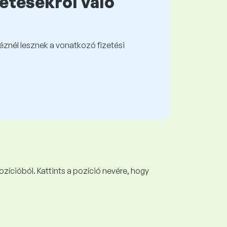
zetésekről való
kéznél lesznek a vonatkozó fizetési
ozícióból. Kattints a pozíció nevére, hogy