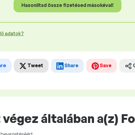
Hasonlítsd össze fizetésed másokéval!
plő adatok?
are
Tweet
Share
Save
 végez általában a(z) 
i bevezetéséért.