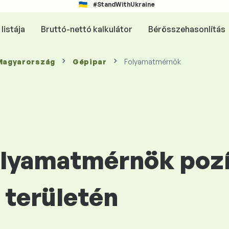
#StandWithUkraine
listája
Bruttó-nettó kalkulátor
Bérösszehasonlítás
 Magyarország
Gépipar
Folyamatmérnök
Folyamatmérnök pozí
területén