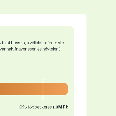
talat hossza, a vállalat mérete stb.
vannak, ingyenesen és névtelenül.
10% többet keres
1,3M Ft