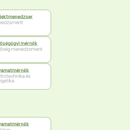
jektmenedzser
nedzsment
őségügyi mérnök
őség menedzsment
yamatmérnök
ktrotechnika és
rgetika
yamatmérnök
óipar