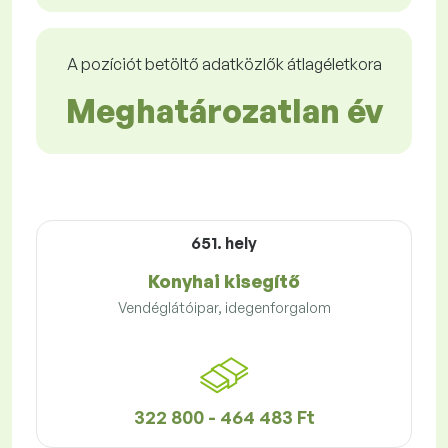
A pozíciót betöltő adatközlők átlagéletkora
Meghatározatlan év
651. hely
Konyhai kisegítő
Vendéglátóipar, idegenforgalom
322 800 - 464 483 Ft