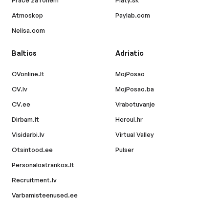
Práce za rohem
Platy.sk
Atmoskop
Paylab.com
Nelisa.com
Baltics
Adriatic
CVonline.lt
MojPosao
CV.lv
MojPosao.ba
CV.ee
Vrabotuvanje
Dirbam.lt
Hercul.hr
Visidarbi.lv
Virtual Valley
Otsintood.ee
Pulser
Personaloatrankos.lt
Recruitment.lv
Varbamisteenused.ee