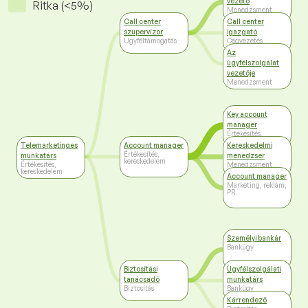
vezető
Ritka (<5%)
Menedzsment
Call center
Call center
szupervízor
igazgató
Ügyféltámogatás
Cégvezetés
Az
ügyfélszolgálat
vezetője
Menedzsment
Key account
manager
Értékesítés,
kereskedelem
Telemarketinges
Account manager
Kereskedelmi
Értékesítés,
munkatárs
menedzser
kereskedelem
Értékesítés,
Menedzsment
kereskedelem
Account manager
Marketing, reklám,
PR
Személyi bankár
Bankügy
Biztosítási
Ügyfélszolgálati
tanácsadó
munkatárs
Biztosítás
Bankügy
Kárrendező