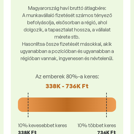
Magyarország havi bruttó átlagbére:
A munkavállaló fizetését számos tényező
befolyásolja, elsősorban a régió, ahol
dolgozik, a tapasztalat hossza, a vállalat
mérete stb.
Hasonlítsa össze fizetését másokkal, akik
ugyanabban a pozícióban és ugyanabban a
régióban vannak, ingyenesen és névtelenül.
Az emberek 80%-a keres:
338K - 736K Ft
10% kevesebbet keres
10% többet keres
338K Ft
736K Ft