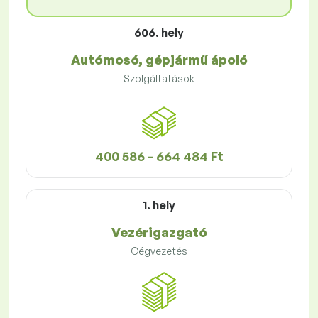
606. hely
Autómosó, gépjármű ápoló
Szolgáltatások
400 586 - 664 484 Ft
1. hely
Vezérigazgató
Cégvezetés