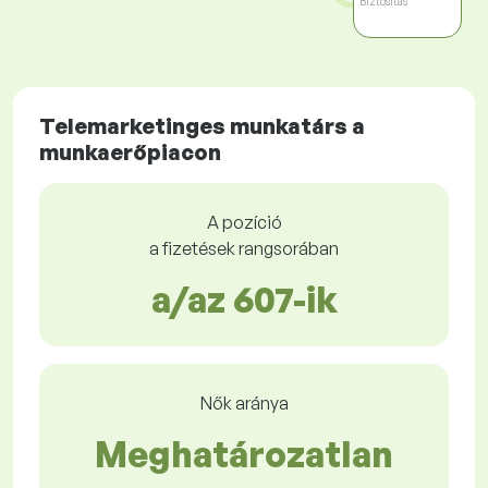
Biztosítás
Telemarketinges munkatárs a
munkaerőpiacon
A pozíció
a fizetések rangsorában
a/az 607-ik
Nők aránya
Meghatározatlan