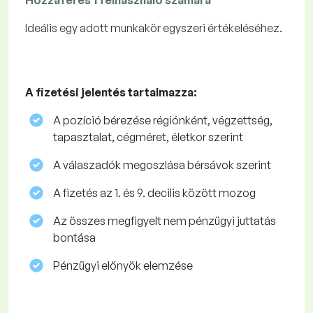
Hozzáférés 1 felhasználó számára
Ideális egy adott munkakör egyszeri értékeléséhez.
A fizetési jelentés tartalmazza:
A pozíció bérezése régiónként, végzettség,
tapasztalat, cégméret, életkor szerint
A válaszadók megoszlása ​​bérsávok szerint
A fizetés az 1. és 9. decilis között mozog
Az összes megfigyelt nem pénzügyi juttatás
bontása
Pénzügyi előnyök elemzése