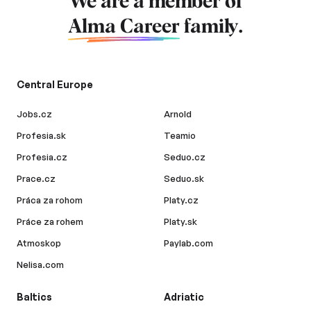
We are a member of
Alma Career
family.
Central Europe
Jobs.cz
Arnold
Profesia.sk
Teamio
Profesia.cz
Seduo.cz
Prace.cz
Seduo.sk
Práca za rohom
Platy.cz
Práce za rohem
Platy.sk
Atmoskop
Paylab.com
Nelisa.com
Baltics
Adriatic