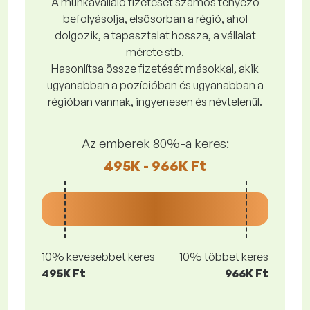
A munkavállaló fizetését számos tényező
befolyásolja, elsősorban a régió, ahol
dolgozik, a tapasztalat hossza, a vállalat
mérete stb.
Hasonlítsa össze fizetését másokkal, akik
ugyanabban a pozícióban és ugyanabban a
régióban vannak, ingyenesen és névtelenül.
Az emberek 80%-a keres:
495K - 966K Ft
10% kevesebbet keres
10% többet keres
495K Ft
966K Ft