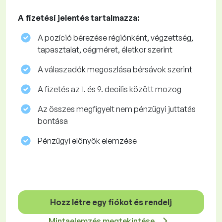
A fizetési jelentés tartalmazza:
A pozíció bérezése régiónként, végzettség,
tapasztalat, cégméret, életkor szerint
A válaszadók megoszlása ​​bérsávok szerint
A fizetés az 1. és 9. decilis között mozog
Az összes megfigyelt nem pénzügyi juttatás
bontása
Pénzügyi előnyök elemzése
Hozz létre egy fiókot és rendelj
Mintaelemzés megtekintése