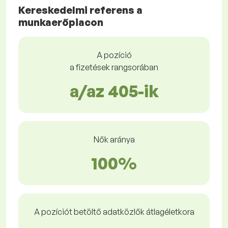
Kereskedelmi referens a
munkaerőpiacon
A pozíció
a fizetések rangsorában
a/az 405-ik
Nők aránya
100%
A pozíciót betöltő adatközlők átlagéletkora