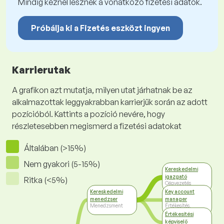
Mindig kéznél lesznek a vonatkozó fizetési adatok.
Próbálja ki a Fizetés eszközt ingyen
Karrierutak
A grafikon azt mutatja, milyen utat járhatnak be az
alkalmazottak leggyakrabban karrierjük során az adott
pozícióból. Kattints a pozíció nevére, hogy
részletesebben megismerd a fizetési adatokat
Általában (>15%)
Nem gyakori (5-15%)
Kereskedelmi
igazgató
Ritka (<5%)
Cégvezetés
Kereskedelmi
Key account
menedzser
manager
Menedzsment
Értékesítés,
kereskedelem
Értékesítési
képviselő