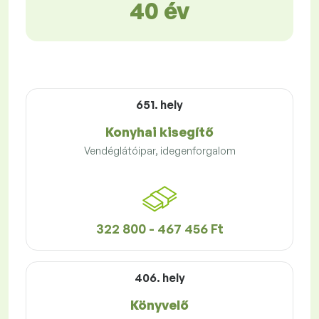
40 év
651. hely
Konyhai kisegítő
Vendéglátóipar, idegenforgalom
322 800 - 467 456 Ft
406. hely
Könyvelő