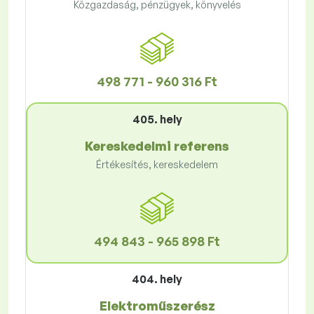
Közgazdaság, pénzügyek, könyvelés
498 771 - 960 316 Ft
405. hely
Kereskedelmi referens
Értékesítés, kereskedelem
494 843 - 965 898 Ft
404. hely
Elektroműszerész