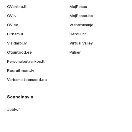
CVonline.lt
MojPosao
CV.lv
MojPosao.ba
CV.ee
Vrabotuvanje
Dirbam.lt
Hercul.hr
Visidarbi.lv
Virtual Valley
Otsintood.ee
Pulser
Personaloatrankos.lt
Recruitment.lv
Varbamisteenused.ee
Scandinavia
Jobly.fi