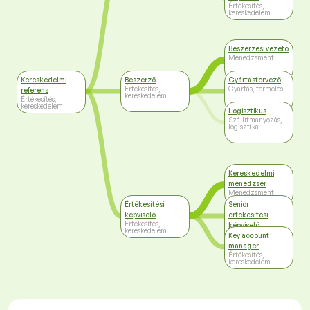
Értékesítés,
kereskedelem
Beszerzési vezető
Menedzsment
Kereskedelmi
Beszerző
Gyártástervező
Értékesítés,
Gyártás, termelés
referens
kereskedelem
Értékesítés,
kereskedelem
Logisztikus
Szállítmányozás,
logisztika
Kereskedelmi
menedzser
Menedzsment
Értékesítési
Senior
képviselő
értékesítési
Értékesítés,
képviselő
kereskedelem
Értékesítés,
Key account
kereskedelem
manager
Értékesítés,
kereskedelem