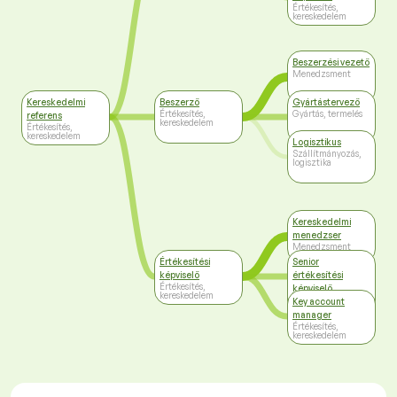
Értékesítés,
kereskedelem
Beszerzési vezető
Menedzsment
Kereskedelmi
Beszerző
Gyártástervező
Értékesítés,
Gyártás, termelés
referens
kereskedelem
Értékesítés,
kereskedelem
Logisztikus
Szállítmányozás,
logisztika
Kereskedelmi
menedzser
Menedzsment
Értékesítési
Senior
képviselő
értékesítési
Értékesítés,
képviselő
kereskedelem
Értékesítés,
Key account
kereskedelem
manager
Értékesítés,
kereskedelem