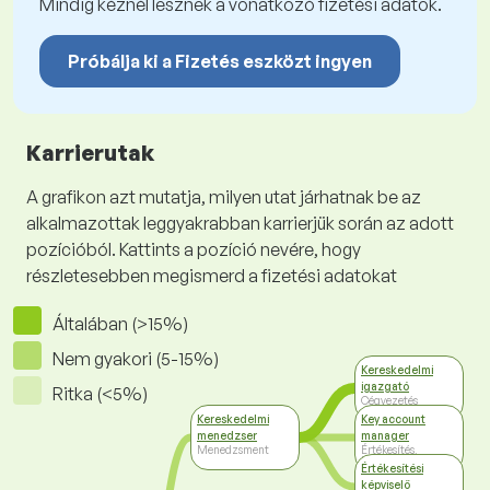
Mindig kéznél lesznek a vonatkozó fizetési adatok.
Próbálja ki a Fizetés eszközt ingyen
Karrierutak
A grafikon azt mutatja, milyen utat járhatnak be az
alkalmazottak leggyakrabban karrierjük során az adott
pozícióból. Kattints a pozíció nevére, hogy
részletesebben megismerd a fizetési adatokat
Általában (>15%)
Nem gyakori (5-15%)
Kereskedelmi
igazgató
Ritka (<5%)
Cégvezetés
Kereskedelmi
Key account
menedzser
manager
Menedzsment
Értékesítés,
kereskedelem
Értékesítési
képviselő