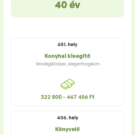
40 év
651. hely
Konyhai kisegítő
Vendéglátóipar, idegenforgalom
322 800 - 467 456 Ft
406. hely
Könyvelő