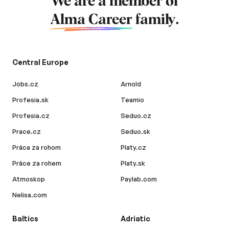
We are a member of
Alma Career
family.
Central Europe
Jobs.cz
Arnold
Profesia.sk
Teamio
Profesia.cz
Seduo.cz
Prace.cz
Seduo.sk
Práca za rohom
Platy.cz
Práce za rohem
Platy.sk
Atmoskop
Paylab.com
Nelisa.com
Baltics
Adriatic