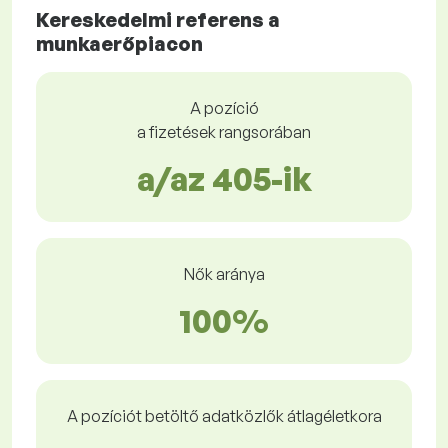
Kereskedelmi referens a
munkaerőpiacon
A pozíció
a fizetések rangsorában
a/az 405-ik
Nők aránya
100%
A pozíciót betöltő adatközlők átlagéletkora