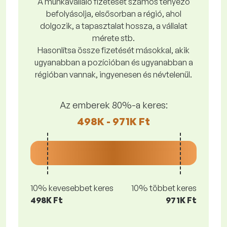
A munkavállaló fizetését számos tényező
befolyásolja, elsősorban a régió, ahol
dolgozik, a tapasztalat hossza, a vállalat
mérete stb.
Hasonlítsa össze fizetését másokkal, akik
ugyanabban a pozícióban és ugyanabban a
régióban vannak, ingyenesen és névtelenül.
Az emberek 80%-a keres:
498K - 971K Ft
10% kevesebbet keres
10% többet keres
498K Ft
971K Ft