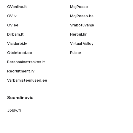
CVonline.lt
MojPosao
CV.lv
MojPosao.ba
CV.ee
Vrabotuvanje
Dirbam.lt
Hercul.hr
Visidarbi.lv
Virtual Valley
Otsintood.ee
Pulser
Personaloatrankos.lt
Recruitment.lv
Varbamisteenused.ee
Scandinavia
Jobly.fi