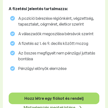
A fizetési jelentés tartalmazza:
A pozíció bérezése régiónként, végzettség,
tapasztalat, cégméret, életkor szerint
A válaszadók megoszlása ​​bérsávok szerint
A fizetés az 1. és 9. decilis között mozog
Az összes megfigyelt nem pénzügyi juttatás
bontása
Pénzügyi előnyök elemzése
Hozz létre egy fiókot és rendelj
Mintaelemzés megtekintése