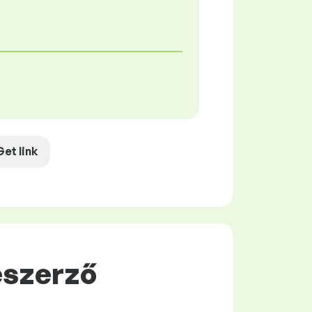
Get link
eszerző