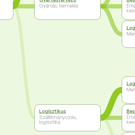
Gyártás, termelés
Ért
ker
Log
Me
Log
Me
Logisztikus
Bes
Szállítmányozás,
Ért
logisztika
ker