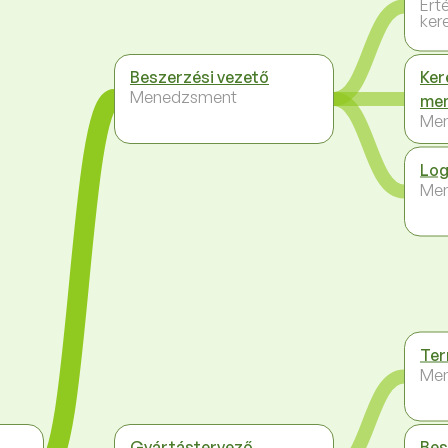
Ért
ker
Beszerzési vezető
Ker
Menedzsment
me
Me
Log
Me
Ter
Me
Gyártástervező
Bes