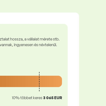
talat hossza, a vállalat mérete stb.
vannak, ingyenesen és névtelenül.
10% többet keres
3 065 EUR