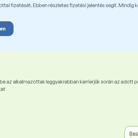
tai fizetését. Ebben részletes fizetési jelentés segít. Mindig 
yen
 be az alkalmazottak leggyakrabban karrierjük során az adott p
kat
Bes