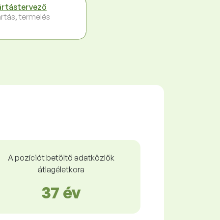
rtástervező
rtás, termelés
A pozíciót betöltő adatközlők
átlagéletkora
37 év