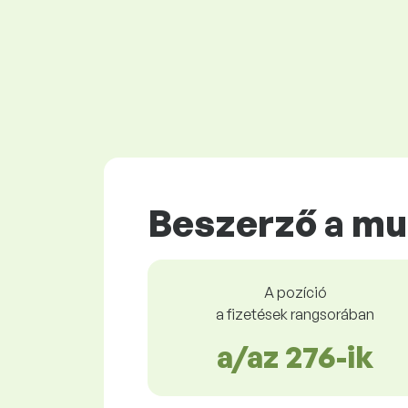
Beszerző a m
A pozíció
a fizetések rangsorában
a/az 276-ik