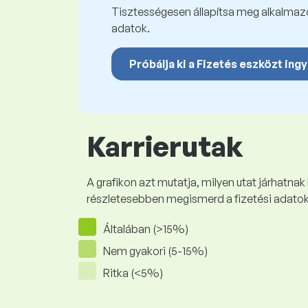
Tisztességesen állapítsa meg alkalmazot
adatok.
Próbálja ki a Fizetés eszközt ing
Karrierutak
A grafikon azt mutatja, milyen utat járhatnak
részletesebben megismerd a fizetési adato
Általában (>15%)
Nem gyakori (5-15%)
Ritka (<5%)