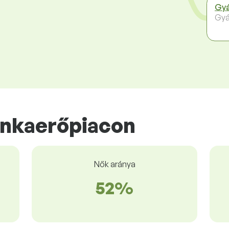
Gyá
Gyá
unkaerőpiacon
Nők aránya
52%