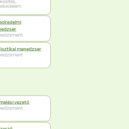
ékesítés,
eskedelem
eskedelmi
nedzser
nedzsment
isztikai menedzser
nedzsment
melési vezető
nedzsment
zerző