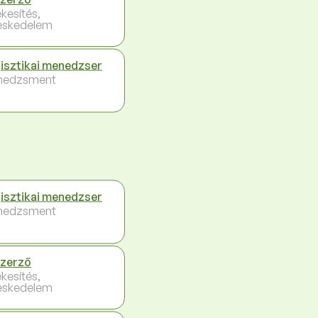
ékesítés,
eskedelem
isztikai menedzser
nedzsment
isztikai menedzser
nedzsment
zerző
ékesítés,
eskedelem