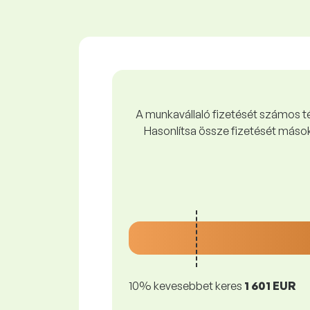
A munkavállaló fizetését számos tén
Hasonlítsa össze fizetését mások
10% kevesebbet keres
1 601 EUR