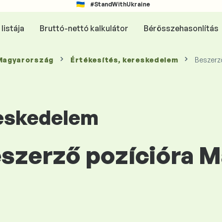
#StandWithUkraine
listája
Bruttó-nettó kalkulátor
Bérösszehasonlítás
 Magyarország
Értékesítés, kereskedelem
Beszerz
reskedelem
Beszerző pozícióra 