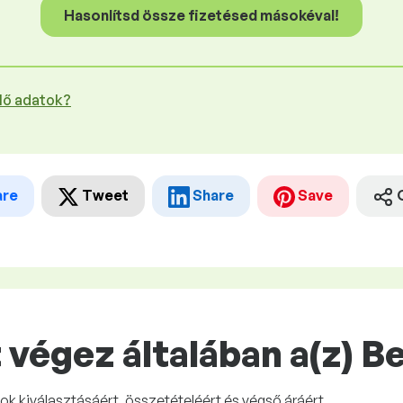
Hasonlítsd össze fizetésed másokéval!
plő adatok?
are
Tweet
Share
Save
végez általában a(z) B
sok kiválasztásáért, összetételéért és végső áráért.