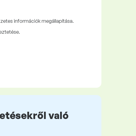
előzetes információk megállapítása.
yeztetése.
zetésekről való