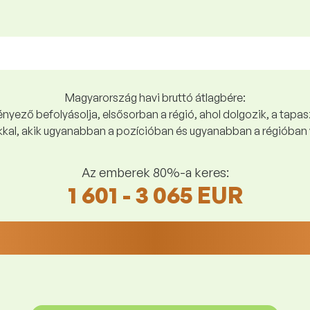
Magyarország havi bruttó átlagbére:
yező befolyásolja, elsősorban a régió, ahol dolgozik, a tapasz
kal, akik ugyanabban a pozícióban és ugyanabban a régióban 
Az emberek 80%-a keres:
1 601 - 3 065 EUR