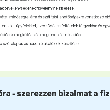
rsak tevékenységének figyelemmel kísérése.
elvétel, minőségre, árra és szállítási lehetőségekre vonatkozó 
otenciális ügyfelekkel, szerződéses feltételek tárgyalása és eg
erződések megkötése és megrendelések leadása.
ó szórólapos és hasonló akciók előkészítése.
ra - szerezzen bizalmat a fi