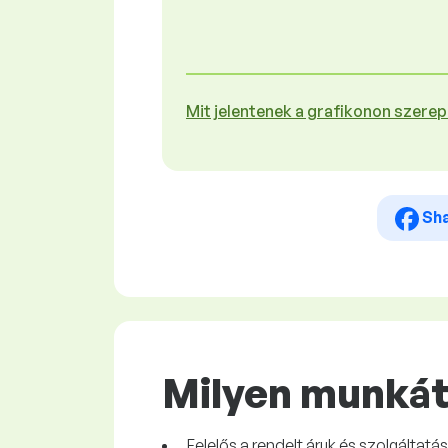
Mit jelentenek a grafikonon szere
Sh
Milyen munkát 
Felelős a rendelt áruk és szolgáltatá