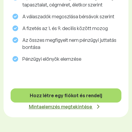
tapasztalat, cégméret, életkor szerint
A válaszadók megoszlása ​​bérsávok szerint
A fizetés az 1. és 9. decilis között mozog
Az összes megfigyelt nem pénzügyi juttatás
bontása
Pénzügyi előnyök elemzése
Hozz létre egy fiókot és rendelj
Mintaelemzés megtekintése