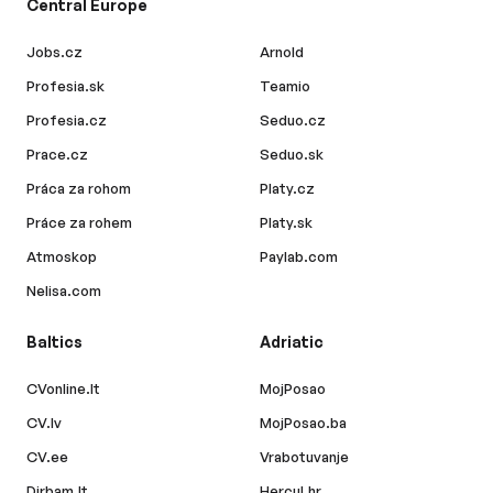
Central Europe
Jobs.cz
Arnold
Profesia.sk
Teamio
Profesia.cz
Seduo.cz
Prace.cz
Seduo.sk
Práca za rohom
Platy.cz
Práce za rohem
Platy.sk
Atmoskop
Paylab.com
Nelisa.com
Baltics
Adriatic
CVonline.lt
MojPosao
CV.lv
MojPosao.ba
CV.ee
Vrabotuvanje
Dirbam.lt
Hercul.hr