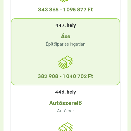
343 365 - 1 095 877 Ft
447. hely
Ács
Építőipar és ingatlan
382 908 - 1 040 702 Ft
446. hely
Autószerelő
Autóipar