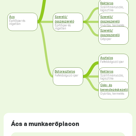
Raktáros
Szállítmányozás,
logisztika
Ács
Szerelő/
Szerelő/
Építőipar és
összeszerelő
összeszerelő
ingatlan
Építőipar és
Gyártás, termelés
ingatlan
Szerelő/
összeszerelő
Gépipar
Asztalos
Fafeldolgozó ipar
Bútorasztalos
Raktáros
Fafeldolgozó ipar
Szállítmányozás,
logisztika
Gép- és
berendezéskezelő
Gyártás, termelés
Ács a munkaerőpiacon