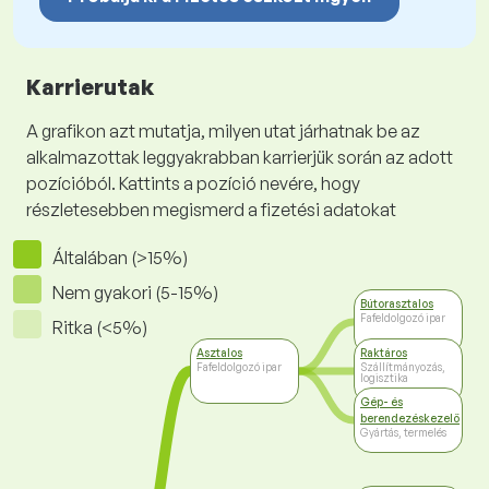
Karrierutak
A grafikon azt mutatja, milyen utat járhatnak be az
alkalmazottak leggyakrabban karrierjük során az adott
pozícióból. Kattints a pozíció nevére, hogy
részletesebben megismerd a fizetési adatokat
Általában (>15%)
Nem gyakori (5-15%)
Bútorasztalos
Fafeldolgozó ipar
Ritka (<5%)
Asztalos
Raktáros
Fafeldolgozó ipar
Szállítmányozás,
logisztika
Gép- és
berendezéskezelő
Gyártás, termelés