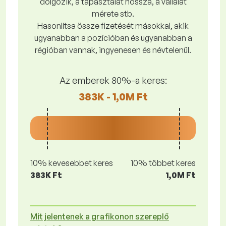
dolgozik, a tapasztalat hossza, a vállalat
mérete stb.
Hasonlítsa össze fizetését másokkal, akik
ugyanabban a pozícióban és ugyanabban a
régióban vannak, ingyenesen és névtelenül.
Az emberek 80%-a keres:
383K - 1,0M Ft
10% kevesebbet keres
10% többet keres
383K Ft
1,0M Ft
Mit jelentenek a grafikonon szereplő