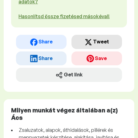
adatok?
Hasonlítsd össze fizetésed másokéval!
Share
Tweet
Share
Save
Get link
Milyen munkát végez általában a(z)
Ács
Zsaluzatok, alapok, áthidalások, pillérek és
mennyezetek készítése, alakítása, javítása és