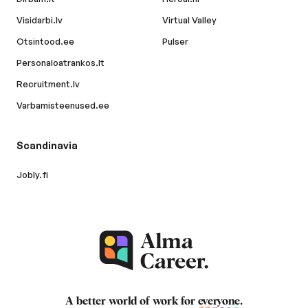
Visidarbi.lv
Virtual Valley
Otsintood.ee
Pulser
Personaloatrankos.lt
Recruitment.lv
Varbamisteenused.ee
Scandinavia
Jobly.fi
A better world of work for
everyone
.