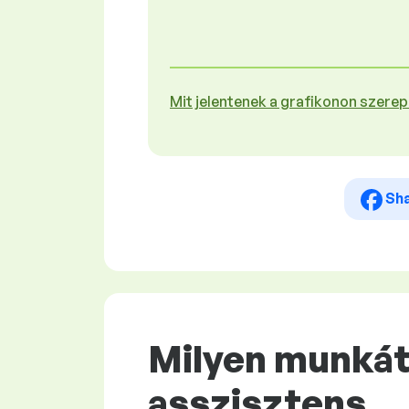
Mit jelentenek a grafikonon szere
Sh
Milyen munkát 
asszisztens