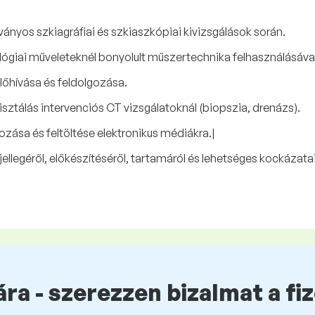
ányos szkiagráfiai és szkiaszkópiai kivizsgálások során.
ógiai műveleteknél bonyolult műszertechnika felhasználásával
őhívása és feldolgozása.
sztálás intervenciós CT vizsgálatoknál (biopszia, drenázs).
ása és feltöltése elektronikus médiákra.|
jellegéről, előkészítéséről, tartamáról és lehetséges kockázat
ra - szerezzen bizalmat a fi