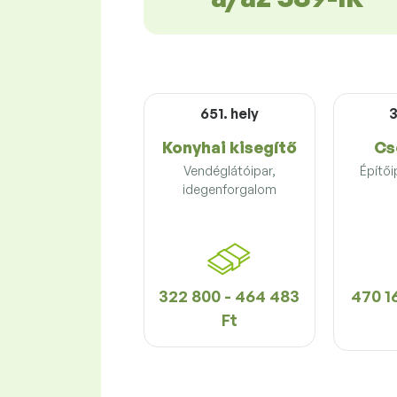
651. hely
3
Konyhai kisegítő
Cs
Vendéglátóipar,
Építői
idegenforgalom
322 800 - 464 483
470 16
Ft