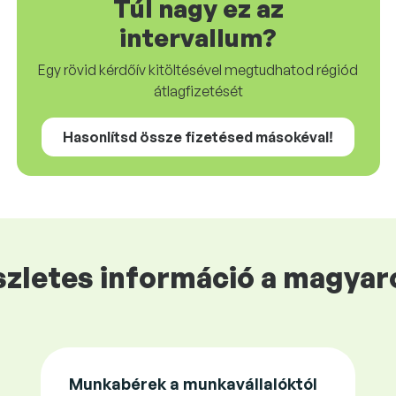
Túl nagy ez az
intervallum?
Egy rövid kérdőív kitöltésével megtudhatod régiód
átlagfizetését
Hasonlítsd össze fizetésed másokéval!
zletes információ a magyaro
Munkabérek a munkavállalóktól