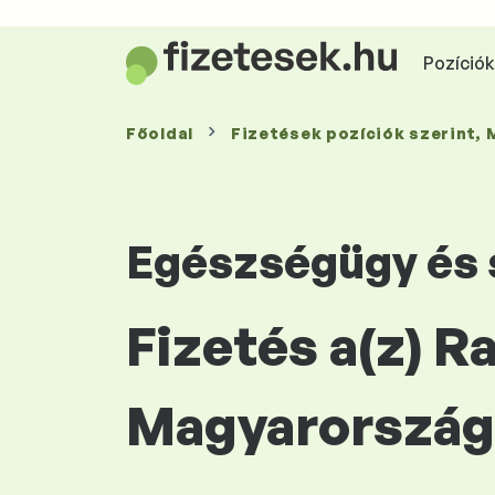
Pozíciók 
Főoldal
Fizetések
pozíciók szerint
,
Egészségügy és s
Fizetés a(z) R
Magyarország 