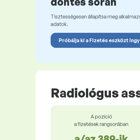
döntés során
Tisztességesen állapítsa meg alkalmazot
adatok.
Próbálja ki a Fizetés eszközt ing
Radiológus as
A pozíció
a fizetések rangsorában
a/az 389-ik