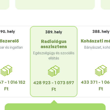
90. hely
388. hely
389. hely
őszerelő
Kohászati m
Radiológus
asszisztens
par és ingatlan
Bányászat, koh
Egészségügy és szociális
ellátás
7 - 1 016 152
433 371 - 1 0
428 923 - 1 073 597
Ft
Ft
Ft