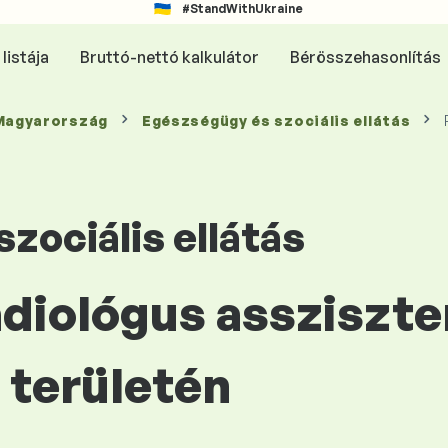
#StandWithUkraine
listája
Bruttó-nettó kalkulátor
Bérösszehasonlítás
 Magyarország
Egészségügy és szociális ellátás
zociális ellátás
adiológus assziszte
területén