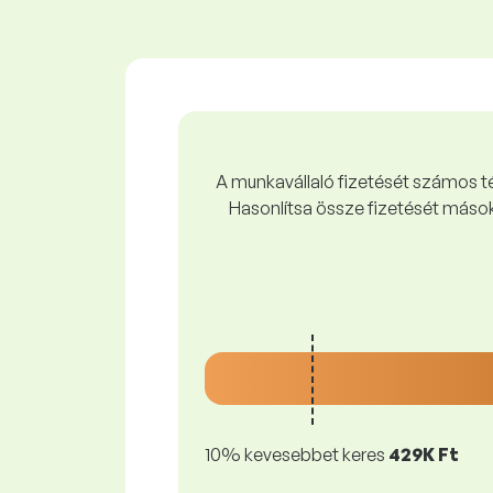
A munkavállaló fizetését számos tén
Hasonlítsa össze fizetését mások
10% kevesebbet keres
429K Ft