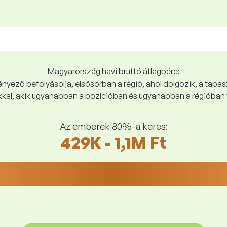
Magyarország havi bruttó átlagbére:
yező befolyásolja, elsősorban a régió, ahol dolgozik, a tapasz
kal, akik ugyanabban a pozícióban és ugyanabban a régióban 
Az emberek 80%-a keres:
429K - 1,1M Ft