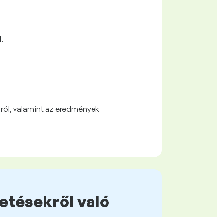
.
airól, valamint az eredmények
zetésekről való