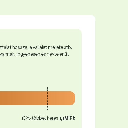
talat hossza, a vállalat mérete stb.
vannak, ingyenesen és névtelenül.
10% többet keres
1,1M Ft