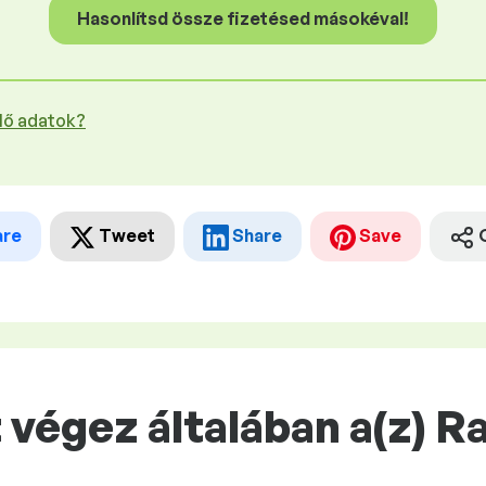
Hasonlítsd össze fizetésed másokéval!
plő adatok?
are
Tweet
Share
Save
végez általában a(z) R