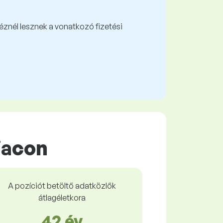
kéznél lesznek a vonatkozó fizetési
iacon
A pozíciót betöltő adatközlők
átlagéletkora
42 év