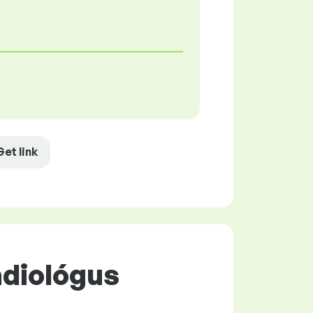
Get link
adiológus