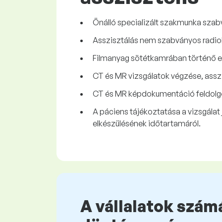
Önálló specializált szakmunka szabv
Asszisztálás nem szabványos radiol
Filmanyag sötétkamrában történő el
CT és MR vizsgálatok végzése, asszi
CT és MR képdokumentáció feldolgoz
A páciens tájékoztatása a vizsgálat 
elkészülésének időtartamáról.
A vállalatok számá