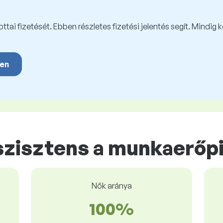
tai fizetését. Ebben részletes fizetési jelentés segít. Mindig 
yen
szisztens a munkaerőp
Nők aránya
100%