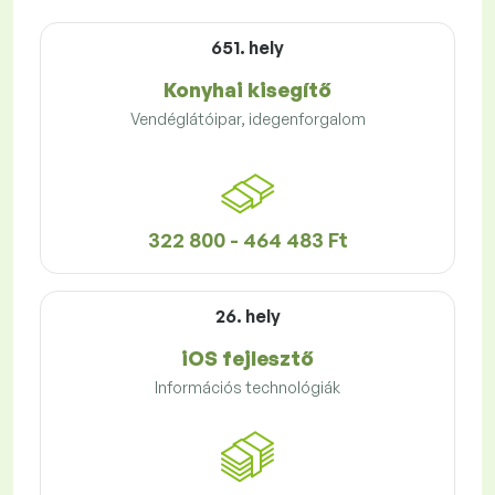
651. hely
Konyhai kisegítő
Vendéglátóipar, idegenforgalom
322 800 - 464 483 Ft
26. hely
iOS fejlesztő
Információs technológiák