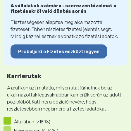
A vállalatok számára - szerezzen bizalmat a
fizetésekről való döntés során
Tisztességesen állapítsa meg alkalmazottai
fizetését. Ebben részletes fizetési jelentés segít.
Mindig kéznél lesznek a vonatkozó fizetési adatok.
Próbálja ki a Fizetés eszközt ingyen
Karrierutak
A grafikon azt mutatja, milyen utat járhatnak be az
alkalmazottak leggyakrabban karrierjük során az adott
pozícióból. Kattints a pozíció nevére, hogy
részletesebben megismerd a fizetési adatokat
Általában (>15%)