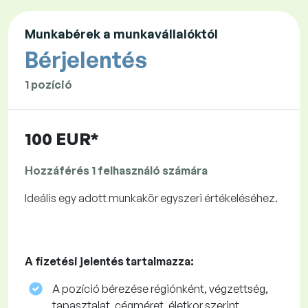
Munkabérek a munkavállalóktól
Bérjelentés
1 pozíció
100 EUR*
Hozzáférés 1 felhasználó számára
Ideális egy adott munkakör egyszeri értékeléséhez.
A fizetési jelentés tartalmazza:
A pozíció bérezése régiónként, végzettség,
tapasztalat, cégméret, életkor szerint