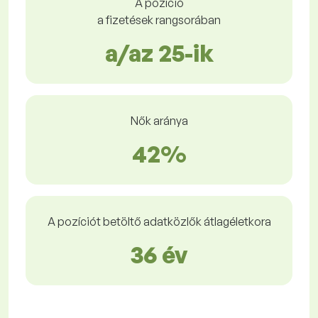
A pozíció
a fizetések rangsorában
a/az 25-ik
Nők aránya
42%
A pozíciót betöltő adatközlők átlagéletkora
36 év