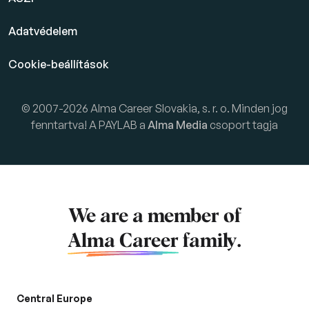
Adatvédelem
Cookie-beállítások
© 2007-2026 Alma Career Slovakia, s. r. o. Minden jog
fenntartva! A PAYLAB a
Alma Media
csoport tagja
We are a member of
Alma Career
family.
Central Europe