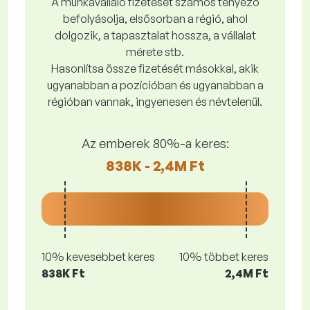
A munkavállaló fizetését számos tényező
befolyásolja, elsősorban a régió, ahol
dolgozik, a tapasztalat hossza, a vállalat
mérete stb.
Hasonlítsa össze fizetését másokkal, akik
ugyanabban a pozícióban és ugyanabban a
régióban vannak, ingyenesen és névtelenül.
Az emberek 80%-a keres:
838K - 2,4M Ft
10% kevesebbet keres
10% többet keres
838K Ft
2,4M Ft