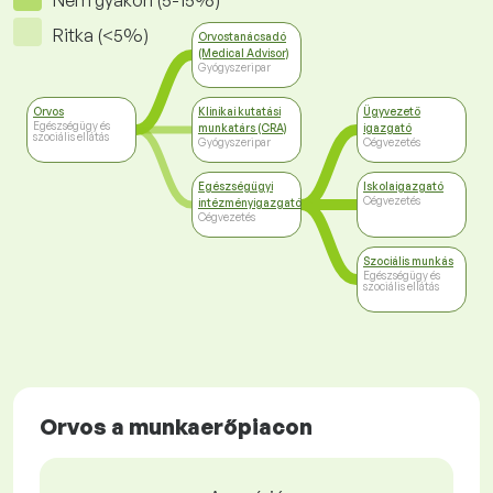
Nem gyakori (5-15%)
Ritka (<5%)
Orvostanácsadó
(Medical Advisor)
Gyógyszeripar
Orvos
Klinikai kutatási
Ügyvezető
Egészségügy és
munkatárs (CRA)
igazgató
szociális ellátás
Gyógyszeripar
Cégvezetés
Egészségügyi
Iskolaigazgató
Cégvezetés
intézményigazgató
Cégvezetés
Szociális munkás
Egészségügy és
szociális ellátás
Orvos a munkaerőpiacon