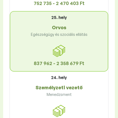
752 735 - 2 470 403 Ft
25. hely
Orvos
Egészségügy és szociális ellátás
837 962 - 2 358 679 Ft
24. hely
Személyzeti vezető
Menedzsment