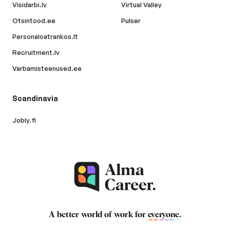
Visidarbi.lv
Virtual Valley
Otsintood.ee
Pulser
Personaloatrankos.lt
Recruitment.lv
Varbamisteenused.ee
Scandinavia
Jobly.fi
A better world of work for
everyone
.