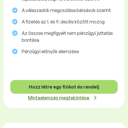
A válaszadók megoszlása ​​bérsávok szerint
A fizetés az 1. és 9. decilis között mozog
Az összes megfigyelt nem pénzügyi juttatás
bontása
Pénzügyi előnyök elemzése
Hozz létre egy fiókot és rendelj
Mintaelemzés megtekintése