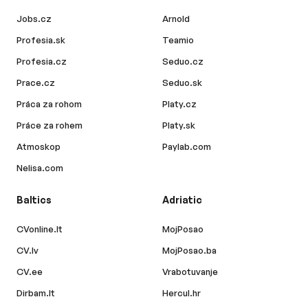
Jobs.cz
Arnold
Profesia.sk
Teamio
Profesia.cz
Seduo.cz
Prace.cz
Seduo.sk
Práca za rohom
Platy.cz
Práce za rohem
Platy.sk
Atmoskop
Paylab.com
Nelisa.com
Baltics
Adriatic
CVonline.lt
MojPosao
CV.lv
MojPosao.ba
CV.ee
Vrabotuvanje
Dirbam.lt
Hercul.hr