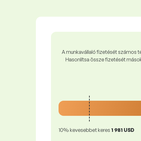
A munkavállaló fizetését számos tén
Hasonlítsa össze fizetését mások
10% kevesebbet keres
1 981 USD