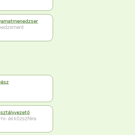
yamatmenedzser
nedzsment
gász
sztályvezető
ami- és közszféra