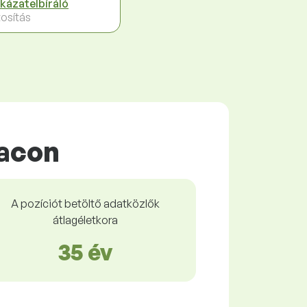
kázatelbíráló
tosítás
iacon
A pozíciót betöltő adatközlők
átlagéletkora
35 év