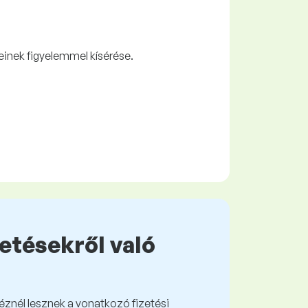
einek figyelemmel kísérése.
zetésekről való
kéznél lesznek a vonatkozó fizetési