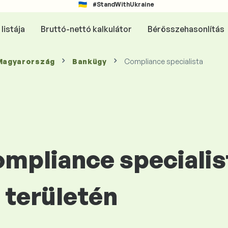
#StandWithUkraine
listája
Bruttó-nettó kalkulátor
Bérösszehasonlítás
 Magyarország
Bankügy
Compliance specialista
ompliance specialis
területén