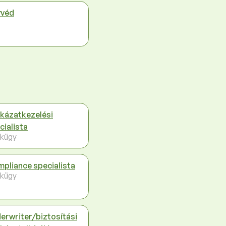
véd
kázatkezelési
cialista
kügy
pliance specialista
kügy
erwriter/biztosítási