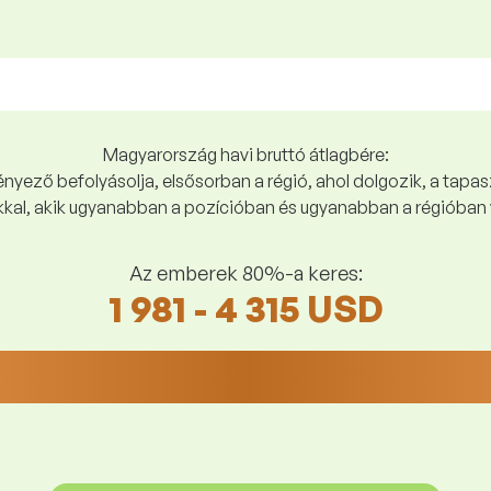
Magyarország havi bruttó átlagbére:
yező befolyásolja, elsősorban a régió, ahol dolgozik, a tapasz
kal, akik ugyanabban a pozícióban és ugyanabban a régióban 
Az emberek 80%-a keres:
1 981 - 4 315 USD