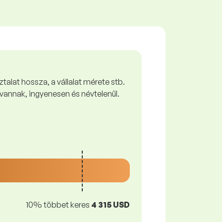
talat hossza, a vállalat mérete stb.
vannak, ingyenesen és névtelenül.
10% többet keres
4 315 USD