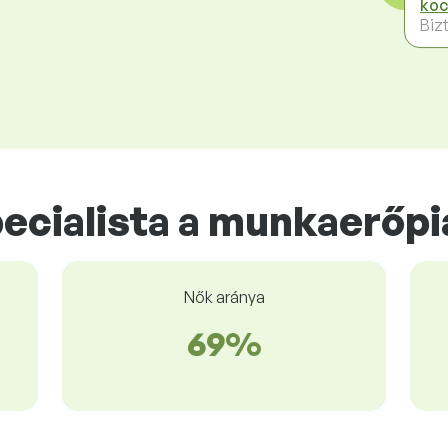
koc
Biz
ecialista a munkaerőp
Nők aránya
69%