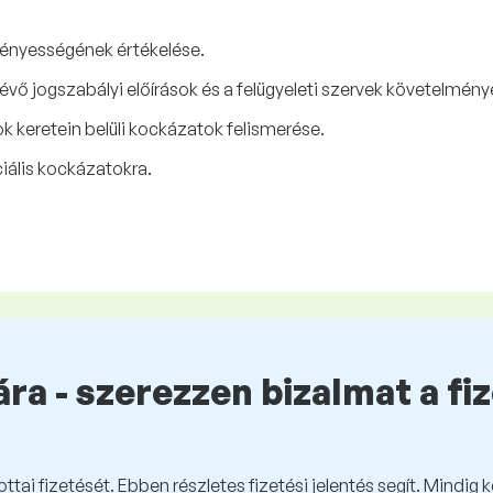
vényességének értékelése.
vő jogszabályi előírások és a felügyeleti szervek követelmény
k keretein belüli kockázatok felismerése.
iális kockázatokra.
ra - szerezzen bizalmat a fi
tai fizetését. Ebben részletes fizetési jelentés segít. Mindig 