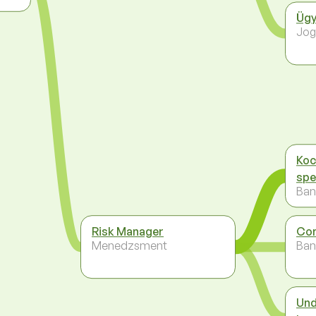
Ügy
Jog
Koc
spe
Ban
Risk Manager
Com
Menedzsment
Ban
Und