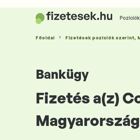
Pozíciók 
Főoldal
Fizetések
pozíciók szerint
,
Bankügy
Fizetés a(z) C
Magyarország 