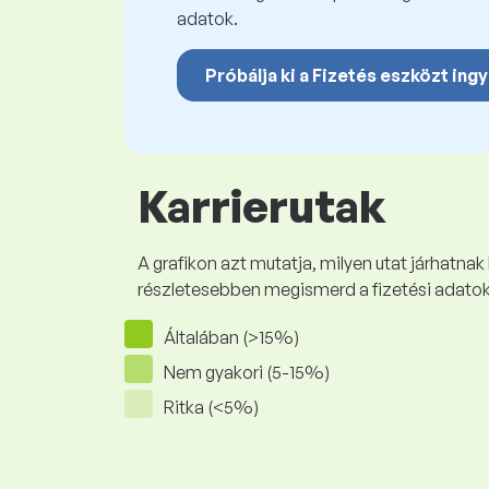
adatok.
Próbálja ki a Fizetés eszközt ing
Karrierutak
A grafikon azt mutatja, milyen utat járhatnak
részletesebben megismerd a fizetési adato
Általában (>15%)
Nem gyakori (5-15%)
Ritka (<5%)