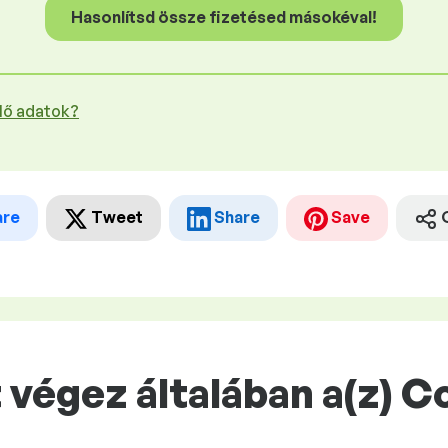
Hasonlítsd össze fizetésed másokéval!
plő adatok?
are
Tweet
Share
Save
 végez általában a(z) 