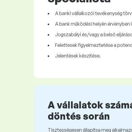
A banki vállalkozói tevékenység tör
A bank működési helyén érvényben lé
Jogszabályi és/vagy a belső eljáráso
Felettesek figyelmeztetése a potenc
Jelentések készítése.
A vállalatok számá
döntés során
Tisztességesen állapítsa meg alkalmazot