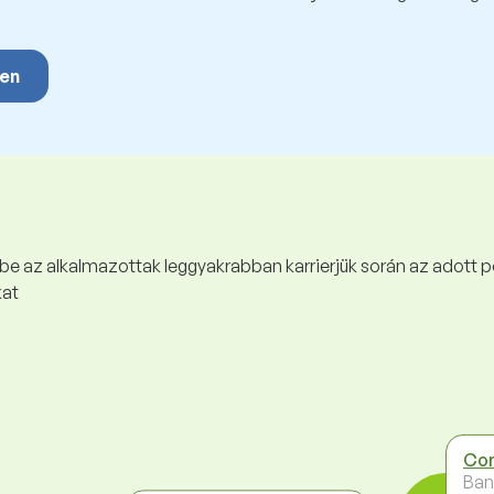
yen
 be az alkalmazottak leggyakrabban karrierjük során az adott p
kat
Com
Ban