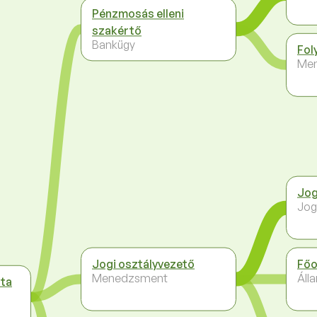
Pénzmosás elleni
szakértő
Bankügy
Fol
Me
Jo
Jog
Jogi osztályvezető
Főo
Menedzsment
Áll
sta