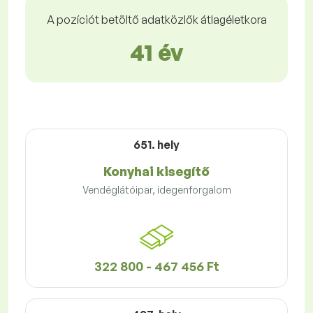
A pozíciót betöltő adatközlők átlagéletkora
41 év
651. hely
Konyhai kisegítő
Vendéglátóipar, idegenforgalom
322 800 - 467 456 Ft