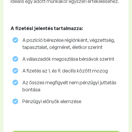
Ideális egy adott munkakör egyszeri értékeléséhez.
A fizetési jelentés tartalmazza:
A pozíció bérezése régiónként, végzettség,
tapasztalat, cégméret, életkor szerint
A válaszadók megoszlása ​​bérsávok szerint
A fizetés az 1. és 9. decilis között mozog
Az összes megfigyelt nem pénzügyi juttatás
bontása
Pénzügyi előnyök elemzése