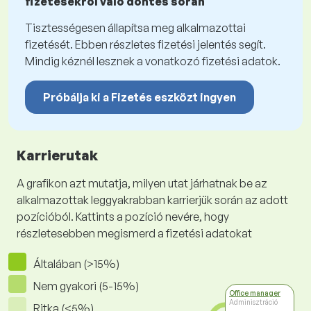
fizetésekről való döntés során
Tisztességesen állapítsa meg alkalmazottai
fizetését. Ebben részletes fizetési jelentés segít.
Mindig kéznél lesznek a vonatkozó fizetési adatok.
Próbálja ki a Fizetés eszközt ingyen
Karrierutak
A grafikon azt mutatja, milyen utat járhatnak be az
alkalmazottak leggyakrabban karrierjük során az adott
pozícióból. Kattints a pozíció nevére, hogy
részletesebben megismerd a fizetési adatokat
Általában (>15%)
Nem gyakori (5-15%)
Office manager
Adminisztráció
Ritka (<5%)