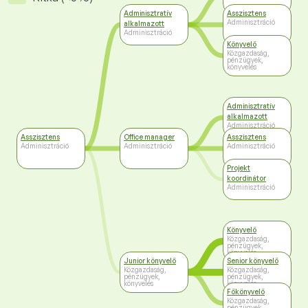
Adminisztratív
Asszisztens
Adminisztráció
alkalmazott
Adminisztráció
Könyvelő
Közgazdaság,
pénzügyek,
könyvelés
Adminisztratív
alkalmazott
Adminisztráció
Asszisztens
Office manager
Asszisztens
Adminisztráció
Adminisztráció
Adminisztráció
Projekt
koordinátor
Adminisztráció
Könyvelő
Közgazdaság,
pénzügyek,
könyvelés
Junior könyvelő
Senior könyvelő
Közgazdaság,
Közgazdaság,
pénzügyek,
pénzügyek,
könyvelés
könyvelés
Főkönyvelő
Közgazdaság,
pénzügyek,