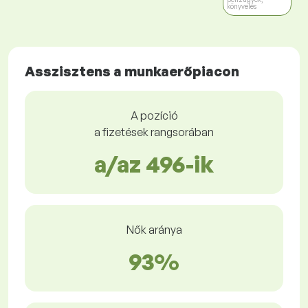
könyvelés
Asszisztens a munkaerőpiacon
A pozíció
a fizetések rangsorában
a/az 496-ik
Nők aránya
93%