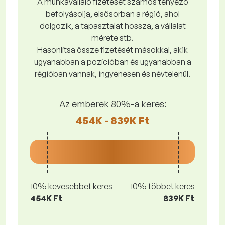
A munkavállaló fizetését számos tényező
befolyásolja, elsősorban a régió, ahol
dolgozik, a tapasztalat hossza, a vállalat
mérete stb.
Hasonlítsa össze fizetését másokkal, akik
ugyanabban a pozícióban és ugyanabban a
régióban vannak, ingyenesen és névtelenül.
Az emberek 80%-a keres:
454K - 839K Ft
10% kevesebbet keres
10% többet keres
454K Ft
839K Ft