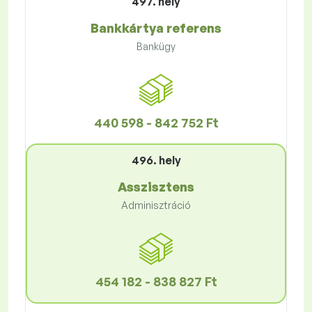
497. hely
Bankkártya referens
Bankügy
440 598 - 842 752 Ft
496. hely
Asszisztens
Adminisztráció
454 182 - 838 827 Ft