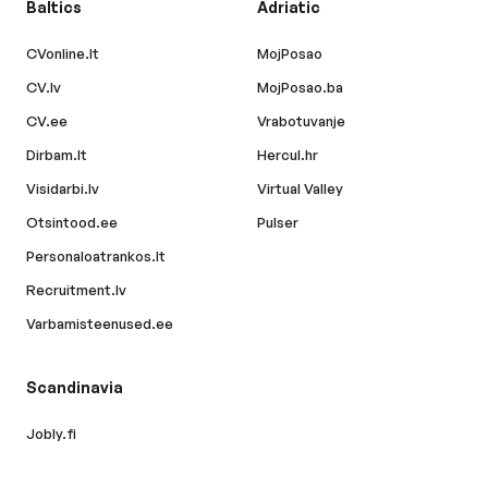
Baltics
Adriatic
CVonline.lt
MojPosao
CV.lv
MojPosao.ba
CV.ee
Vrabotuvanje
Dirbam.lt
Hercul.hr
Visidarbi.lv
Virtual Valley
Otsintood.ee
Pulser
Personaloatrankos.lt
Recruitment.lv
Varbamisteenused.ee
Scandinavia
Jobly.fi