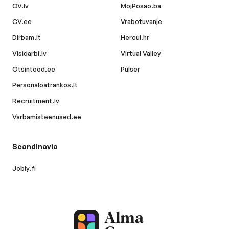
CV.lv
MojPosao.ba
CV.ee
Vrabotuvanje
Dirbam.lt
Hercul.hr
Visidarbi.lv
Virtual Valley
Otsintood.ee
Pulser
Personaloatrankos.lt
Recruitment.lv
Varbamisteenused.ee
Scandinavia
Jobly.fi