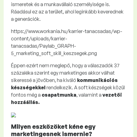
ismeretek és a munkavállaló személyisége is.
Ráadásul ez az a terület, ahol leginkább keverednek
a generációk.
https://www.workania.hu/karrier-tanacsadas/wp-
content/uploads/karrier-
tanacsadas/Paylab_GRAPH-
5_marketing_soft_skill_keszsegek.png
Éppen ezért nem meglepő, hogy a válaszadók 37
százaléka szerint egy marketinges akkor válhat
sikeressé a jövőben, ha kiváló
kommunikációs
készségekkel
rendelkezik. A soft készségek közül
fontos még a
csapatmunka
, valamint a
vezetői
hozzáállás.
Milyen eszközöket kéne egy
marketingesnek ismernie?