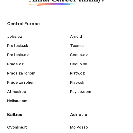
Central Europe
Jobs.cz
Arnold
Profesia.sk
Teamio
Profesia.cz
Seduo.cz
Prace.cz
Seduo.sk
Práca za rohom
Platy.cz
Práce za rohem
Platy.sk
Atmoskop
Paylab.com
Nelisa.com
Baltics
Adriatic
CVonline.lt
MojPosao