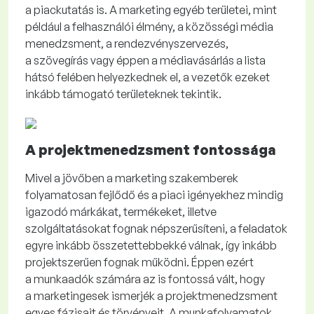
a piackutatás is. A marketing egyéb területei, mint
például a felhasználói élmény, a közösségi média
menedzsment, a rendezvényszervezés,
a szövegírás vagy éppen a médiavásárlás a lista
hátsó felében helyezkednek el, a vezetők ezeket
inkább támogató területeknek tekintik.
A projektmenedzsment fontossága
Mivel a jövőben a marketing szakemberek
folyamatosan fejlődő és a piaci igényekhez mindig
igazodó márkákat, termékeket, illetve
szolgáltatásokat fognak népszerűsíteni, a feladatok
egyre inkább összetettebbekké válnak, így inkább
projektszerűen fognak működni. Éppen ezért
a munkaadók számára az is fontossá vált, hogy
a marketingesek ismerjék a projektmenedzsment
egyes fázisait és törvényeit. A munkafolyamatok