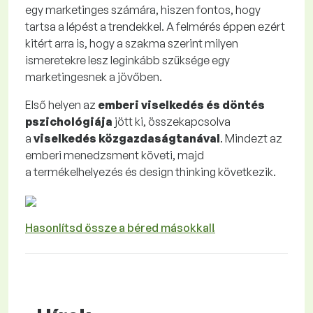
egy marketinges számára, hiszen fontos, hogy
tartsa a lépést a trendekkel. A felmérés éppen ezért
kitért arra is, hogy a szakma szerint milyen
ismeretekre lesz leginkább szüksége egy
marketingesnek a jövőben.
Első helyen az
emberi viselkedés és döntés
pszichológiája
jött ki, összekapcsolva
a
viselkedés közgazdaságtanával
. Mindezt az
emberi menedzsment követi, majd
a termékelhelyezés és design thinking következik.
Hasonlítsd össze a béred másokkal!