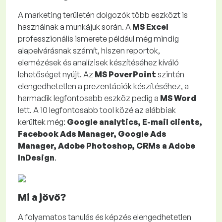
A marketing területén dolgozók több eszközt is
használnak a munkájuk során. A
MS Excel
professzionális ismerete például még mindig
alapelvárásnak számít, hiszen reportok,
elemézések és analízisek készítéséhez kíváló
lehetőséget nyújt. Az
MS PoverPoint
szintén
elengedhetetlen a prezentációk készítéséhez, a
harmadik legfontosabb eszköz pedig a
MS Word
lett. A 10 legfontosabb
tool
közé az alábbiak
kerültek még:
Google analytics, E-mail clients,
Facebook Ads Manager, Google Ads
Manager, Adobe Photoshop, CRMs a Adobe
InDesign
.
Mi a jövő?
A folyamatos tanulás és képzés elengedhetetlen