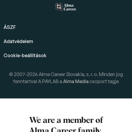
ÁSZF
Adatvédelem
Cookie-beállítások
© 2007-2026 Alma Career Slovakia, s. r. o. Minden jog
fenntartva! A PAYLAB a
Alma Media
csoport tagja
We are a member of
Alma Career
family.