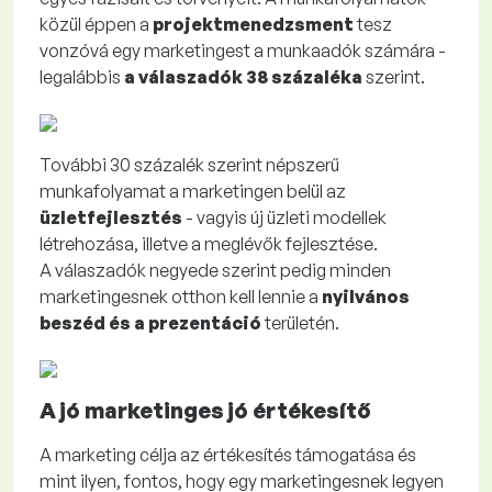
közül éppen a
projektmenedzsment
tesz
vonzóvá egy marketingest a munkaadók számára -
legalábbis
a válaszadók 38 százaléka
szerint.
További 30 százalék szerint népszerű
munkafolyamat a marketingen belül az
üzletfejlesztés
- vagyis új üzleti modellek
létrehozása, illetve a meglévők fejlesztése.
A válaszadók negyede szerint pedig minden
marketingesnek otthon kell lennie a
nyilvános
beszéd és a prezentáció
területén.
A jó marketinges jó értékesítő
A marketing célja az értékesítés támogatása és
mint ilyen, fontos, hogy egy marketingesnek legyen