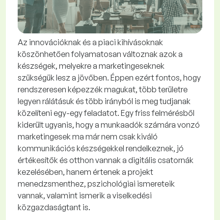
Az innovációknak és a piaci kihívásoknak
köszönhetően folyamatosan változnak azok a
készségek, melyekre a marketingeseknek
szükségük lesz a jövőben. Éppen ezért fontos, hogy
rendszeresen képezzék magukat, több területre
legyen rálátásuk és több irányból is meg tudjanak
közelíteni egy-egy feladatot. Egy friss felmérésből
kiderült ugyanis, hogy a munkaadók számára vonzó
marketingesek ma már nem csak kiváló
kommunikációs készségekkel rendelkeznek, jó
értékesítők és otthon vannak a digitális csatornák
kezelésében, hanem értenek a projekt
menedzsmenthez, pszichológiai ismereteik
vannak, valamint ismerik a viselkedési
közgazdaságtant is.