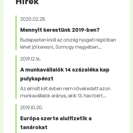
Hírek
2020.02.28.
Mennyit kerestünk 2019-ben?
Budapesten kívül az ország nyugati régióiban
lehet jól keresni, Somogy megyében...
2019.12.16.
A munkavállalók 14 százaléka kap
pulykapénzt
Az elmúlt két évben nem növekedett azon
munkavállalók aránya, akik 13. havi bért...
2019.10.30.
Európa szerte alulfizetik a
tanárokat