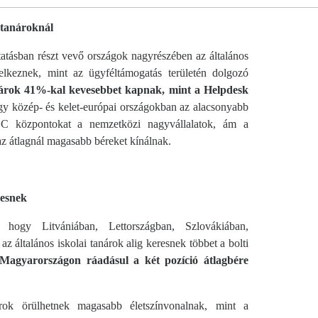
 tanároknál
atásban részt vevő országok nagyrészében az általános
delkeznek, mint az ügyféltámogatás területén dolgozó
nárok 41%-kal kevesebbet kapnak, mint a Helpdesk
y közép- és kelet-európai országokban az alacsonyabb
SSC központokat a nemzetközi nagyvállalatok, ám a
 az átlagnál magasabb béreket kínálnak.
resnek
hogy Litvániában, Lettországban, Szlovákiában,
általános iskolai tanárok alig keresnek többet a bolti
 Magyarországon ráadásul a két pozíció átlagbére
rok örülhetnek magasabb életszínvonalnak, mint a