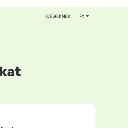
CÉGEKNEK
Ft
okat