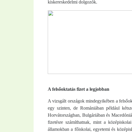
kiskereskedelmi dolgozók.
A felsőoktatás fizet a legjobban
A vizsgált országok mindegyikében a felsőo
egy szinten, de Romániában például kétsz
Horvátországban, Bulgáriában és Macedóniá
fizetésre számíthatnak, mint a középiskola
államokban a főiskolai, egyetemi és középisk