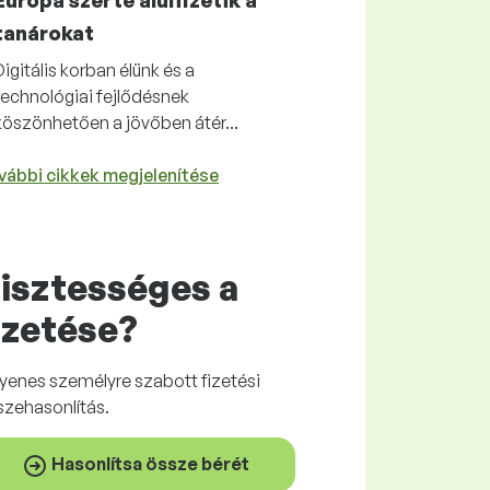
Európa szerte alulfizetik a
tanárokat
Digitális korban élünk és a
technológiai fejlődésnek
köszönhetően a jövőben átér...
vábbi cikkek megjelenítése
isztességes
a
izetése?
gyenes
személyre szabott fizetési
szehasonlítás.
Hasonlítsa össze bérét