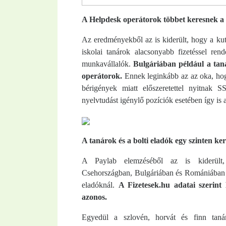
A Helpdesk operátorok többet keresnek a
Az eredményekből az is kiderült, hogy a kut
iskolai tanárok alacsonyabb fizetéssel ren
munkavállalók.
Bulgáriában például a ta
operátorok.
Ennek leginkább az az oka, hog
bérigények miatt előszeretettel nyitnak 
nyelvtudást igénylő pozíciók esetében így is
A tanárok és a bolti eladók egy szinten ke
A Paylab elemzéséből az is kiderült, 
Csehországban, Bulgáriában és Romániában az 
eladóknál.
A Fizetesek.hu adatai szerint
azonos.
Egyedül a szlovén, horvát és finn taná