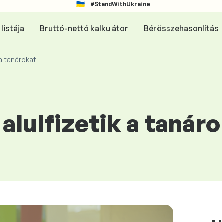
#StandWithUkraine
listája
Bruttó-nettó kalkulátor
Bérösszehasonlítás
 a tanárokat
alulfizetik a tanár