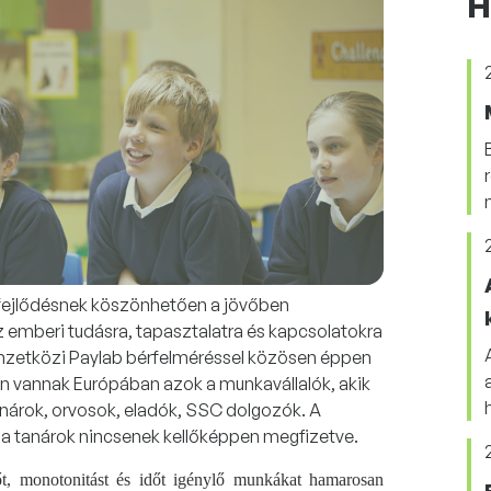
H
i fejlődésnek köszönhetően a jövőben
 emberi tudásra, tapasztalatra és kapcsolatokra
emzetközi Paylab bérfelméréssel közösen éppen
n vannak Európában azok a munkavállalók, akik
anárok, orvosok, eladók, SSC dolgozók. A
b a tanárok nincsenek kellőképpen megfizetve.
t, monotonitást és időt igénylő munkákat hamarosan