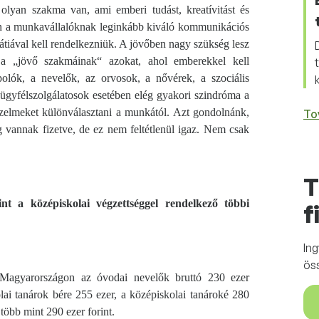
olyan szakma van, ami emberi tudást, kreatívitást és
en a munkavállalóknak leginkább kiváló kommunikációs
tiával kell rendelkezniük. A jövőben nagy szükség lesz
a „jövő szakmáinak“ azokat, ahol emberekkel kell
olók, a nevelők, az orvosok, a nővérek, a szociális
gyfélszolgálatosok esetében elég gyakori szindróma a
zelmeket különválasztani a munkától. Azt gondolnánk,
To
 vannak fizetve, de ez nem feltétlenül igaz. Nem csak
T
t a középiskolai végzettséggel rendelkező többi
f
In
ös
t Magyarországon az óvodai nevelők bruttó 230 ezer
kolai tanárok bére 255 ezer, a középiskolai tanároké 280
 több mint 290 ezer forint.