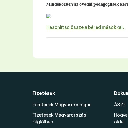
Mindeközben az óvodai pedagógusok kere
Hasonlítsd össze a béred másokkal!
Fizetések
Doku
Fizetések Magyarországon
ÁSZF
Fizetések Magyarország
Hogyan
régióiban
oldal