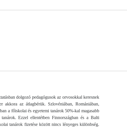
ktatásban dolgozó pedagógusok az orvosokkal keresnek
er akkora az átlagbérük. Szlovéniában, Romániában,
ban a főiskolai és egyetemi tanárok 50%-kal magasabb
i tanárok. Ezzel ellentétben Finnországban és a Balti
olai tanárok fizetése között nincs lényeges különbség.