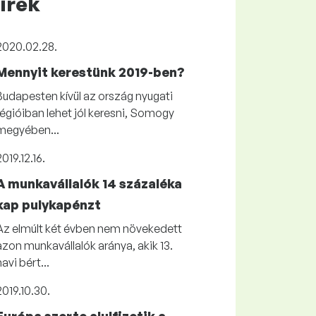
írek
2020.02.28.
Mennyit kerestünk 2019-ben?
Budapesten kívül az ország nyugati
régióiban lehet jól keresni, Somogy
megyében...
2019.12.16.
A munkavállalók 14 százaléka
kap pulykapénzt
Az elmúlt két évben nem növekedett
azon munkavállalók aránya, akik 13.
havi bért...
2019.10.30.