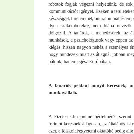
robotok fogják végezni helyettünk, de sok 
kommunikációt igényel. Ezeken a területek
készséggel, türelemmel, önuralommal és empá
ilyen szakemberekre, nem hiába nevezik 
dolgozni. A tanárok, a menedzserek, az áp
munkások, a pszichológusok vagy éppen az ü
kiégés, hiszen nagyon nehéz a személyes ér
hogy mindezek miatt az átlagnál jobban meg
nálunk, hanem egész Európában.
A tanárok például annyit keresnek, min
munkavállaló.
A Fizetesek.hu online bérfelmérés szerin
forintot keresnek átlagosan, az általános is
ezer, a főiskolai/egyetemi oktatóké pedig alig