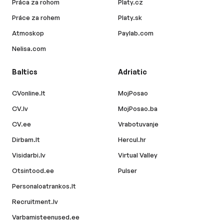
Práca za rohom
Platy.cz
Práce za rohem
Platy.sk
Atmoskop
Paylab.com
Nelisa.com
Baltics
Adriatic
CVonline.lt
MojPosao
CV.lv
MojPosao.ba
CV.ee
Vrabotuvanje
Dirbam.lt
Hercul.hr
Visidarbi.lv
Virtual Valley
Otsintood.ee
Pulser
Personaloatrankos.lt
Recruitment.lv
Varbamisteenused.ee