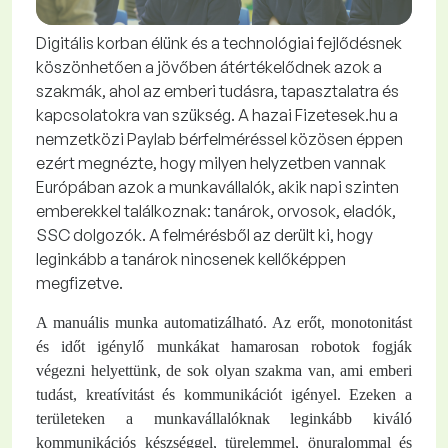
Digitális korban élünk és a technológiai fejlődésnek
köszönhetően a jövőben átértékelődnek azok a
szakmák, ahol az emberi tudásra, tapasztalatra és
kapcsolatokra van szükség. A hazai Fizetesek.hu a
nemzetközi Paylab bérfelméréssel közösen éppen
ezért megnézte, hogy milyen helyzetben vannak
Európában azok a munkavállalók, akik napi szinten
emberekkel találkoznak: tanárok, orvosok, eladók,
SSC dolgozók. A felmérésből az derült ki, hogy
leginkább a tanárok nincsenek kellőképpen
megfizetve.
A manuális munka automatizálható. Az erőt, monotonitást
és időt igénylő munkákat hamarosan robotok fogják
végezni helyettünk, de sok olyan szakma van, ami emberi
tudást, kreatívitást és kommunikációt igényel. Ezeken a
területeken a munkavállalóknak leginkább kiváló
kommunikációs készséggel, türelemmel, önuralommal és