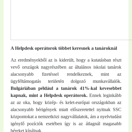
A Helpdesk operátorok többet keresnek a tanároknál
Az eredményekből az is kiderült, hogy a kutatásban részt
vevő országok nagyrészében az általános iskolai tanárok
alacsonyabb fizetéssel rendelkeznek, mint az
ügyféltámogatás területén dolgozó munkavállalók.
Bulgáriában például a tanárok 41%-kal kevesebbet
kapnak, mint a Helpdesk operátorok.
Ennek leginkább
az az oka, hogy közép- és kelet-európai országokban az
alacsonyabb bérigények miatt előszeretettel nyitnak SSC
központokat a nemzetközi nagyvállalatok, ám a nyelvtudást
igénylő pozíciók esetében így is az átlagnál magasabb
béreket kínálnak.