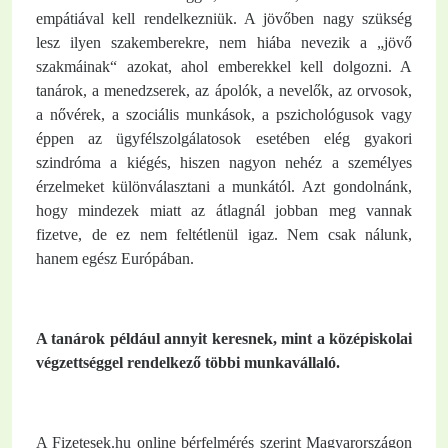
empátiával kell rendelkezniük. A jövőben nagy szükség
lesz ilyen szakemberekre, nem hiába nevezik a „jövő
szakmáinak“ azokat, ahol emberekkel kell dolgozni. A
tanárok, a menedzserek, az ápolók, a nevelők, az orvosok,
a nővérek, a szociális munkások, a pszichológusok vagy
éppen az ügyfélszolgálatosok esetében elég gyakori
szindróma a kiégés, hiszen nagyon nehéz a személyes
érzelmeket különválasztani a munkától. Azt gondolnánk,
hogy mindezek miatt az átlagnál jobban meg vannak
fizetve, de ez nem feltétlenül igaz. Nem csak nálunk,
hanem egész Európában.
A tanárok például annyit keresnek, mint a középiskolai
végzettséggel rendelkező többi munkavállaló.
A Fizetesek.hu online bérfelmérés szerint Magyarországon