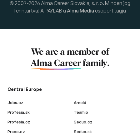
© 2007-2026 Alma Career Slovakia, s. r. o. Minden jog
fenntartva! A PAYLAB a
Alma Media
csoport tagja
We are a member of
Alma Career
family.
Central Europe
Jobs.cz
Arnold
Profesia.sk
Teamio
Profesia.cz
Seduo.cz
Prace.cz
Seduo.sk