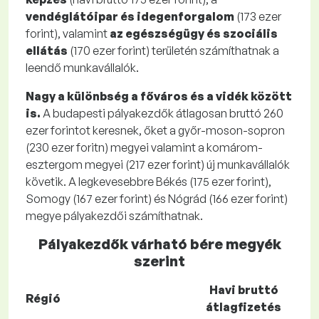
vendéglátóipar és idegenforgalom
(173 ezer
forint), valamint
az egészségügy és szociális
ellátás
(170 ezer forint) területén számíthatnak a
leendő munkavállalók.
Nagy a különbség a főváros és a vidék között
is.
A budapesti pályakezdők átlagosan bruttó 260
ezer forintot keresnek, őket a győr-moson-sopron
(230 ezer foritn) megyei valamint a komárom-
esztergom megyei (217 ezer forint) új munkavállalók
követik. A legkevesebbre Békés (175 ezer forint),
Somogy (167 ezer forint) és Nógrád (166 ezer forint)
megye pályakezdői számíthatnak.
Pályakezdők várható bére megyék
szerint
Havi bruttó
Régió
átlagfizetés