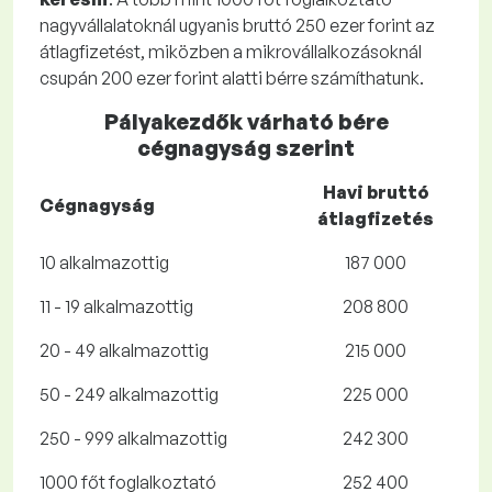
nagyvállalatoknál ugyanis bruttó 250 ezer forint az
átlagfizetést, miközben a mikrovállalkozásoknál
csupán 200 ezer forint alatti bérre számíthatunk.
Pályakezdők várható bére
cégnagyság szerint
Havi bruttó
Cégnagyság
átlagfizetés
10 alkalmazottig
187 000
11 - 19 alkalmazottig
208 800
20 - 49 alkalmazottig
215 000
50 - 249 alkalmazottig
225 000
250 - 999 alkalmazottig
242 300
1000 főt foglalkoztató
252 400