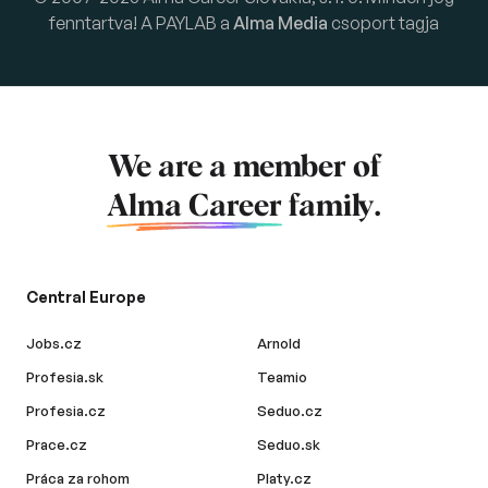
fenntartva! A PAYLAB a
Alma Media
csoport tagja
We are a member of
Alma Career
family.
Central Europe
Jobs.cz
Arnold
Profesia.sk
Teamio
Profesia.cz
Seduo.cz
Prace.cz
Seduo.sk
Práca za rohom
Platy.cz