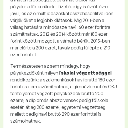
pályakezdők kerülnek
- fizetése így is évről-évre
javul, és az elmúlt időszakkal összehasonlítva idén
várják őket a legjobb kilátások. Míg 2011-ben a
válság hatására mindössze havi 160 ezer forintra
számíthattak, 2012 és 2014 között már 180 ezer
forint között mozgott a várható bérük, 2015-ben
már elérte a 200 ezret, tavaly pedig túllépte a 210
ezer forintot.
Természetesen az sem mindegy, hogy
pályakezdőként milyen
iskolai végzettséggel
rendelkezünk: a szakmunkások havi bruttó 180 ezer
forintos bérre számíthatnak, a gimnáziumot és OKJ
tanfolyamot végzett pályakezdők bruttó 200
ezerre, a diplomás abszolvensek pedig főiskola
esetén átlag 280 ezerrel, egyetemi végzettség
mellett pedig havi bruttó 290 ezer forinttal is
számolhatnak.