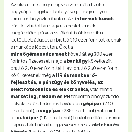
Az első munkahely megszerzésénél a fizetés
nagyságát nagyban befolyásolja, hogy milyen
területen helyezkedtünk el. Az
informatikusok
iránt köztudottan nagy a kereslet, ennek
megfelelően pályakezdőként is ők keresik a
legtöbbet: átlagosan bruttó 310 ezer forintot kapnak
a munkába lépés után. Őket a
minsőgémenedzsment
követi átlag 300 ezer
forintos fizetéssel, majd a
bankügy
következik
bruttó 270 ezer forinttal. Havi bruttó 250 ezer forint
körül keresnek még a
HR és munkaerő-
fejlesztés, a pénzügy és könyvelés, az
elektrotechnika és elektronika
, valamint a
marketing, reklám és PR
területén elhelyezkedő
pályakezdők. Érdemes továbbá a
gépipar
(240
ezer forint), a
vegyipar
(238 ezer forint) valamint
az
autóipar
(212 ezer forint) területén állást keresni.
Tapasztalat nélkül a legkevesebbre az
oktatás és
képzés
(havi bruttó 175 ezer forint), a