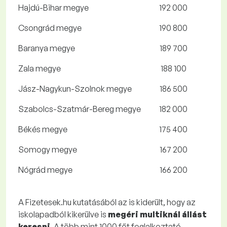
Hajdú-Bihar megye
192 000
Csongrád megye
190 800
Baranya megye
189 700
Zala megye
188 100
Jász-Nagykun-Szolnok megye
186 500
Szabolcs-Szatmár-Bereg megye
182 000
Békés megye
175 400
Somogy megye
167 200
Nógrád megye
166 200
A Fizetesek.hu kutatásából az is kiderült, hogy az
iskolapadból kikerülve is
megéri multiknál állást
keresni
. A több mint 1000 főt foglalkoztató