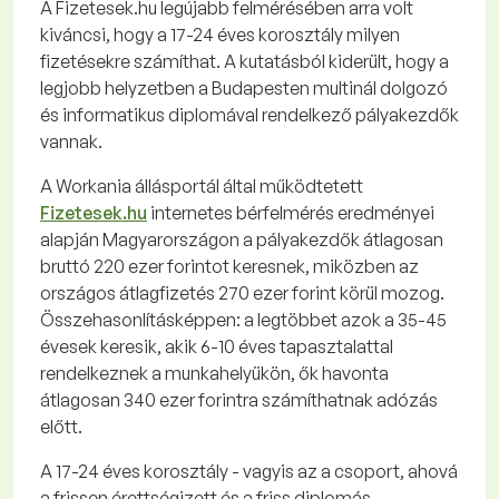
A Fizetesek.hu legújabb felmérésében arra volt
kiváncsi, hogy a 17-24 éves korosztály milyen
fizetésekre számíthat. A kutatásból kiderült, hogy a
legjobb helyzetben a Budapesten multinál dolgozó
és informatikus diplomával rendelkező pályakezdők
vannak.
A Workania állásportál által működtetett
Fizetesek.hu
internetes bérfelmérés eredményei
alapján Magyarországon a pályakezdők átlagosan
bruttó 220 ezer forintot keresnek, miközben az
országos átlagfizetés 270 ezer forint körül mozog.
Összehasonlításképpen: a legtöbbet azok a 35-45
évesek keresik, akik 6-10 éves tapasztalattal
rendelkeznek a munkahelyükön, ők havonta
átlagosan 340 ezer forintra számíthatnak adózás
előtt.
A 17-24 éves korosztály -
vagyis az a csoport, ahová
a frissen érettségizett és a friss diplomás