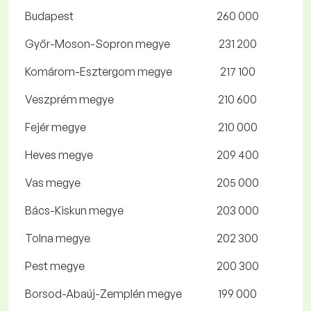
Budapest
260 000
Győr-Moson-Sopron megye
231 200
Komárom-Esztergom megye
217 100
Veszprém megye
210 600
Fejér megye
210 000
Heves megye
209 400
Vas megye
205 000
Bács-Kiskun megye
203 000
Tolna megye
202 300
Pest megye
200 300
Borsod-Abaúj-Zemplén megye
199 000