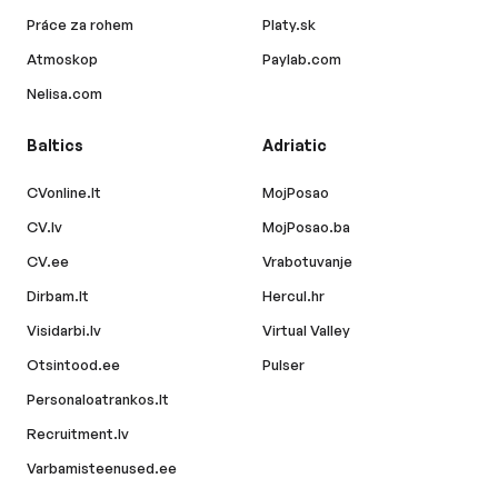
Práce za rohem
Platy.sk
Atmoskop
Paylab.com
Nelisa.com
Baltics
Adriatic
CVonline.lt
MojPosao
CV.lv
MojPosao.ba
CV.ee
Vrabotuvanje
Dirbam.lt
Hercul.hr
Visidarbi.lv
Virtual Valley
Otsintood.ee
Pulser
Personaloatrankos.lt
Recruitment.lv
Varbamisteenused.ee